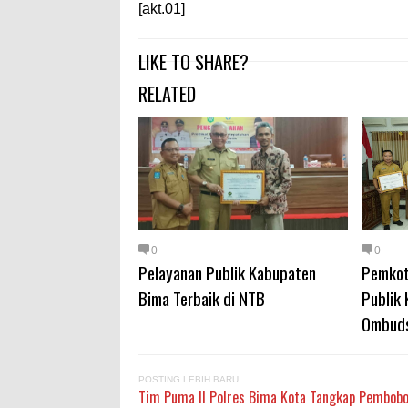
[akt.01]
LIKE TO SHARE?
RELATED
0
0
Pelayanan Publik Kabupaten
Pemkot
Bima Terbaik di NTB
Publik 
Ombud
POSTING LEBIH BARU
Tim Puma II Polres Bima Kota Tangkap Pembobol