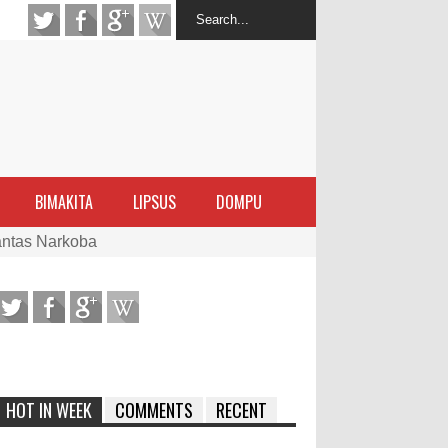
BIMAKITA
LIPSUS
DOMPU
antas Narkoba
latihan Kewirausahaan Kota Bima
ran Sanggar
 di Perairan Sanggar
HOT IN WEEK
COMMENTS
RECENT
arakat