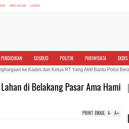
BER
INFO IKLAN
LOGIN
PENDIDIKAN
SOSBUD
POLITIK
PARIWISATA
EKBIS
nghargaan ke Kades dan Ketua RT Yang Aktif Bantu Polisi Ber
PTDH 1 Anggota dan Beri Reward 8 Personel Berprestasi
 Lahan di Belakang Pasar Ama Hami
ran Perempuan sebagai Penggerak Ekonomi Keluarga pada Pe
Cek Kesehatan Korban Kapal Wisata yang Tenggelam di Perai
ma dan Tim Gabungan Evakuasi Korban Kapal Wisata Tenggelam
PRINT
EMAIL
A
A
rgi, Kapolres Bima Silaturahmi ke Kejari dan Kodim 1608
-
+
ntina vs Inggris, Polres Bima Pererat Silaturahmi dengan Masy