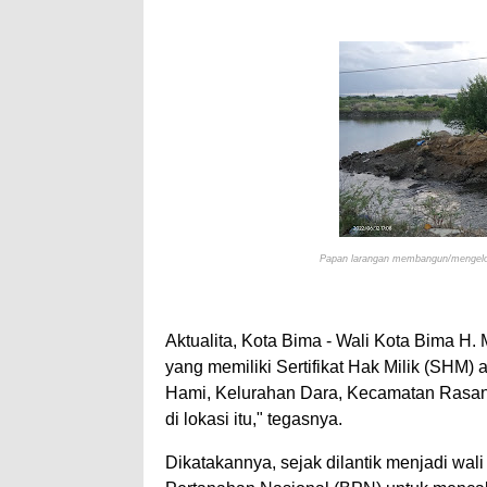
Antusiasnya Warga dan
Wali Kota Bima Tinjau
"Polisi Peduli" Satsam
Wali Kota Bima Tinjau
Wakil Wali Kota Bima 
Wali Kota Tekankan Di
Wali Kota Bima Hadiri
Pemkot Jawab Pandan
Papan larangan membangun/mengelol
Pimpin Upacara HUT B
Kado HUT Bhayangkara
Bakti Sosial Bhayangk
Aktualita, Kota Bima - Wali Kota Bima H
Polsek Bolo Bongkar P
yang memiliki Sertifikat Hak Milik (SHM) 
Hami, Kelurahan Dara, Kecamatan Rasanae
SIGAPUAN dan Ikhtiar
di lokasi itu," tegasnya.
Dikatakannya, sejak dilantik menjadi wali