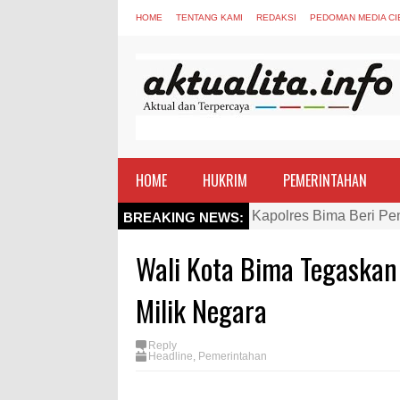
HOME
TENTANG KAMI
REDAKSI
PEDOMAN MEDIA CI
HOME
HUKRIM
PEMERINTAHAN
Kapolres Bima Beri Pe
BREAKING NEWS:
TEGAS! Kapolres Bima 
Wali Kota Bima Tegaskan
Staf Ahli Tekankan Pe
Si Dokes Polres Bima 
Milik Negara
Satpolairud Polres Bi
Reply
Perkuat Soliditas-Sine
Headline
,
Pemerintahan
Nobar Piala Dunia Arge