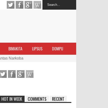
BIMAKITA
LIPSUS
DOMPU
antas Narkoba
latihan Kewirausahaan Kota Bima
ran Sanggar
 di Perairan Sanggar
HOT IN WEEK
COMMENTS
RECENT
arakat