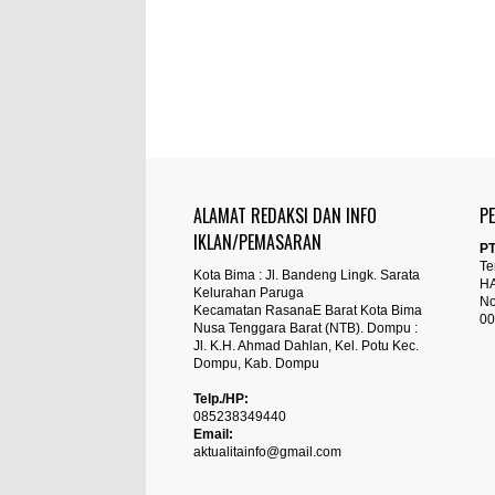
ALAMAT REDAKSI DAN INFO
P
IKLAN/PEMASARAN
PT
Te
Kota Bima : Jl. Bandeng Lingk. Sarata
H
Kelurahan Paruga
No
Kecamatan RasanaE Barat Kota Bima
00
Nusa Tenggara Barat (NTB). Dompu :
Jl. K.H. Ahmad Dahlan, Kel. Potu Kec.
Dompu, Kab. Dompu
Telp./HP:
085238349440
Email:
aktualitainfo@gmail.com