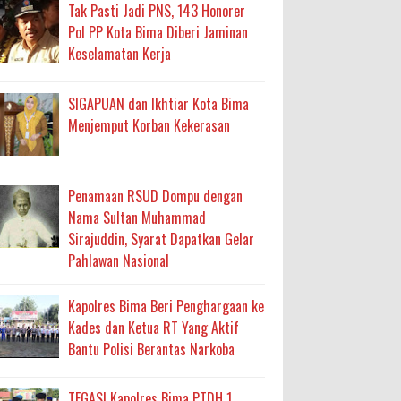
ma
Tak Pasti Jadi PNS, 143 Honorer
Pol PP Kota Bima Diberi Jaminan
an Layanan Berjalan Bertahap
Keselamatan Kerja
 Percepatan Bantuan BSPS
SIGAPUAN dan Ikhtiar Kota Bima
an DAK 2027 ke BPJN NTB
Menjemput Korban Kekerasan
an Pelaksanaan APBD Kota Bima
Penamaan RSUD Dompu dengan
Nama Sultan Muhammad
adah, Kepercayaan Rakyat Landasan Utama
Sirajuddin, Syarat Dapatkan Gelar
Pahlawan Nasional
isis Air Bersih
 Sabu Siap Edar
Kapolres Bima Beri Penghargaan ke
Kades dan Ketua RT Yang Aktif
Bantu Polisi Berantas Narkoba
TEGAS! Kapolres Bima PTDH 1