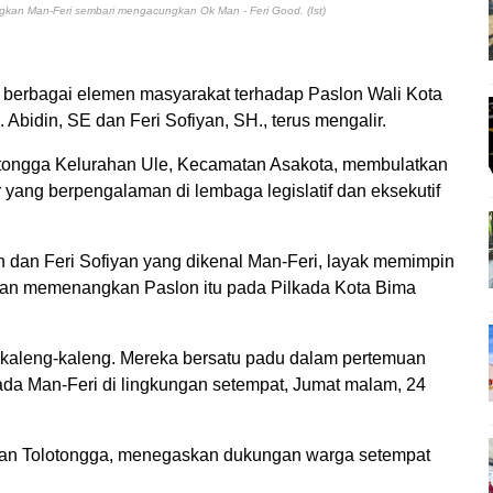
gkan Man-Feri sembari mengacungkan
Ok Man
-
Feri
Good.
(Ist)
ri berbagai elemen masyarakat terhadap Paslon Wali Kota
 Abidin, SE dan Feri Sofiyan, SH., terus mengalir.
Tolotongga Kelurahan Ule, Kecamatan Asakota, membulatkan
r yang berpengalaman di lembaga legislatif dan eksekutif
 dan Feri Sofiyan yang dikenal Man-Feri, layak memimpin
kan memenangkan Paslon itu pada Pilkada Kota Bima
aleng-kaleng. Mereka bersatu padu dalam pertemuan
ada Man-Feri di lingkungan setempat, Jumat malam, 24
gan Tolotongga, menegaskan dukungan warga setempat