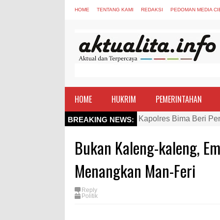
HOME
TENTANG KAMI
REDAKSI
PEDOMAN MEDIA CI
HOME
HUKRIM
PEMERINTAHAN
Kapolres Bima Beri Pe
BREAKING NEWS:
TEGAS! Kapolres Bima 
Bukan Kaleng-kaleng, E
Staf Ahli Tekankan Pe
Si Dokes Polres Bima 
Menangkan Man-Feri
Satpolairud Polres Bi
Reply
Perkuat Soliditas-Sine
Politik
Nobar Piala Dunia Arge