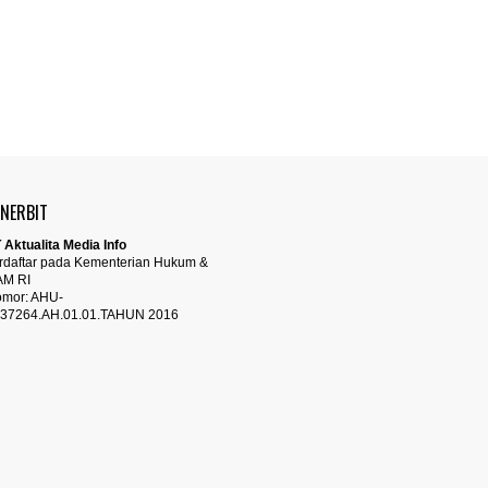
ENERBIT
 Aktualita Media Info
rdaftar pada Kementerian Hukum &
AM RI
mor: AHU-
37264.AH.01.01.TAHUN 2016