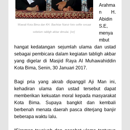
Arahma
Perairan Sanggar
n H.
Perkuat Soliditas-Sinergi,
Abidin
Kapolres Bima Silaturahmi ke
Wawali Kota Bima dan KH. Bachtiar Natsir foto selfie sesaat
S.E,
sebelum tabligh akbar dimulai. [ist]
menya
Kejari dan Kodim 1608
mbut
Nobar Piala Dunia Argentina vs
hangat kedatangan sejumlah ulama dan ustad
Inggris, Polres Bima Pererat
sebagai pembicara dalam kegiatan tabligh akbar
Silaturahmi dengan Masyarakat
yang digelar di Masjid Raya Al Muhawahiddin
Kota Bima, Senin, 30 Januari 2017.
Antusiasnya Warga dan Polisi
Nobar Bareng Laga Prancis vs
Bagi pria yang akrab dipanggil Aji Man ini,
Spanyol di Mapolres Bima
kehadiran ulama dan ustad tersebut dapat
Wali Kota Bima Tinjau Finalisasi
memberikan kekuatan moral kepada masyarakat
Kota Bima. Supaya bangkit dan kembali
Pembangunan RSUD Kota Bima,
berbenah menata daerah pasca diterjang banjir
Pastikan Pemindahan Layanan
beberapa waktu lalu.
Berjalan Bertahap
"Polisi Peduli" Satsamapta