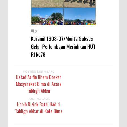
Warga Dena Hadapi Krisis Air
Bersih
Polsek Bolo Bongkar Peredaran
Sabu di Tambe, 2 Pria
0
Diamankan Bersama 23 Poket
Koramil 1608-07/Monta Sukses
Sabu Siap Edar
Gelar Perlombaan Meriahkan HUT
SIGAPUAN dan Ikhtiar Kota Bima
RI ke78
Menjemput Korban Kekerasan
POSTING LEBIH BARU
Ustad Arifin Ilham Doakan
Masyarakat Bima di Acara
Tabligh Akbar
POSTING LAMA
Habib Riziek Batal Hadiri
Tabligh Akbar di Kota Bima