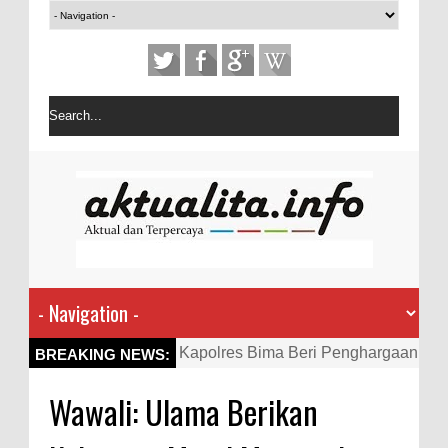
Kapolres Bima Beri Penghargaan
BREAKING NEWS:
ke Kades dan Ketua RT Yang
Wawali: Ulama Berikan
Aktif Bantu Polisi Berantas
Narkoba