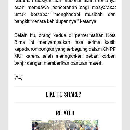
“Siraman tausiyah dan nasehat ulama tentunya
akan membawa pencerahan bagi masyarakat
Polres Bima Bantu Warga Padolo
untuk bersabar menghadapi musibah dan
Atasi Krisis Air Bersih
bangkit menata kehidupannya,” katanya.
Wali Kota Bima Tinjau Rumah
Warga Tidak Layak Huni di
Selain itu, orang kedua di pemerintahan Kota
Bima ini menyampaikan rasa terima kasih
Kelurahan Oi Mbo, Dorong
kepada rombongan yang terbagung dalam GNPF
Percepatan Bantuan BSPS
MUI karena telah meringankan beban korban
Wakil Wali Kota Bima
banjir dengan memberikan bantuan materil.
Konsultasikan Usulan Inpres
[AL]
Jalan Daerah 2026 dan
Persiapan DAK 2027 ke BPJN
LIKE TO SHARE?
NTB
Wali Kota Tekankan Disiplin ASN
RELATED
dan Penguatan Kolaborasi
Wali Kota Bima Hadiri Rakornas