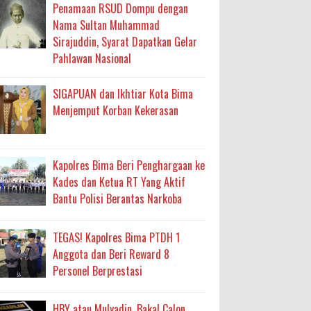
ma
Penamaan RSUD Dompu dengan
Nama Sultan Muhammad
an Layanan Berjalan Bertahap
Sirajuddin, Syarat Dapatkan Gelar
Pahlawan Nasional
 Percepatan Bantuan BSPS
an DAK 2027 ke BPJN NTB
SIGAPUAN dan Ikhtiar Kota Bima
Menjemput Korban Kekerasan
an Pelaksanaan APBD Kota Bima
Kapolres Bima Beri Penghargaan ke
adah, Kepercayaan Rakyat Landasan Utama
Kades dan Ketua RT Yang Aktif
Bantu Polisi Berantas Narkoba
isis Air Bersih
 Sabu Siap Edar
TEGAS! Kapolres Bima PTDH 1
Anggota dan Beri Reward 8
Personel Berprestasi
HBY atau Mulyadin, Bakal Calon