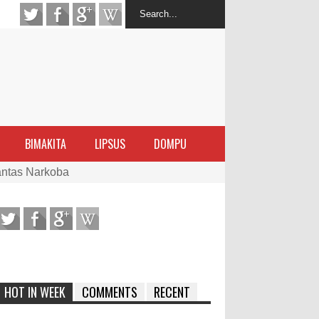
BIMAKITA
LIPSUS
DOMPU
antas Narkoba
latihan Kewirausahaan Kota Bima
ran Sanggar
 di Perairan Sanggar
HOT IN WEEK
COMMENTS
RECENT
arakat