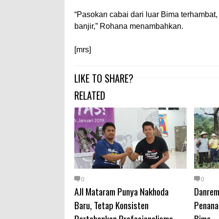
“Pasokan cabai dari luar Bima terhambat
banjir,” Rohana menambahkan.
[mrs]
LIKE TO SHARE?
RELATED
0
0
AJI Mataram Punya Nakhoda
Danrem
Baru, Tetap Konsisten
Penana
Pertahankan Profesionalisme
Bima