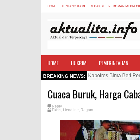
HOME
TENTANG KAMI
REDAKSI
PEDOMAN MEDIA CI
HOME
HUKRIM
PEMERINTAHAN
Kapolres Bima Beri Pe
BREAKING NEWS:
TEGAS! Kapolres Bima 
Cuaca Buruk, Harga Cab
Staf Ahli Tekankan Pe
Si Dokes Polres Bima 
Reply
Ekbis
,
Headline
,
Ragam
Satpolairud Polres Bi
Perkuat Soliditas-Sine
Nobar Piala Dunia Arge