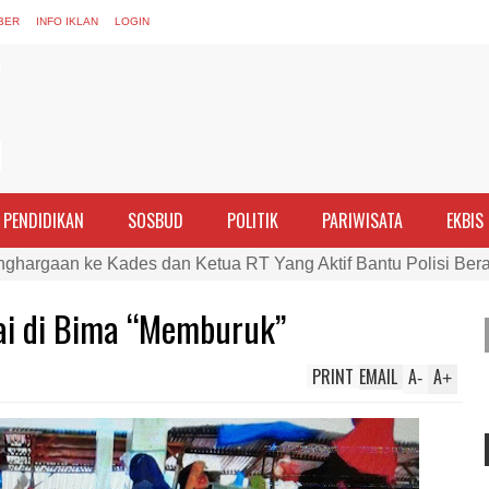
BER
INFO IKLAN
LOGIN
PENDIDIKAN
SOSBUD
POLITIK
PARIWISATA
EKBIS
nghargaan ke Kades dan Ketua RT Yang Aktif Bantu Polisi Ber
PTDH 1 Anggota dan Beri Reward 8 Personel Berprestasi
ai di Bima “Memburuk”
ran Perempuan sebagai Penggerak Ekonomi Keluarga pada Pe
Cek Kesehatan Korban Kapal Wisata yang Tenggelam di Perai
PRINT
EMAIL
A
A
-
+
ma dan Tim Gabungan Evakuasi Korban Kapal Wisata Tenggelam
rgi, Kapolres Bima Silaturahmi ke Kejari dan Kodim 1608
ntina vs Inggris, Polres Bima Pererat Silaturahmi dengan Masy