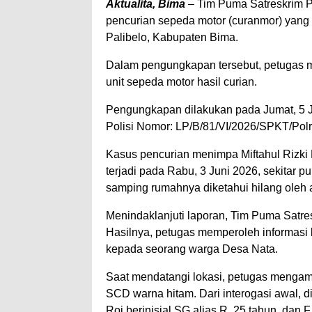
Aktualita, Bima
– Tim Puma Satreskrim 
pencurian sepeda motor (curanmor) yang
Palibelo, Kabupaten Bima.
Dalam pengungkapan tersebut, petugas m
unit sepeda motor hasil curian.
Pengungkapan dilakukan pada Jumat, 5 Ju
Polisi Nomor: LP/B/81/VI/2026/SPKT/Pol
Kasus pencurian menimpa Miftahul Rizki 
terjadi pada Rabu, 3 Juni 2026, sekitar p
samping rumahnya diketahui hilang oleh 
Menindaklanjuti laporan, Tim Puma Satre
Hasilnya, petugas memperoleh informasi 
kepada seorang warga Desa Nata.
Saat mendatangi lokasi, petugas mengam
SCD warna hitam. Dari interogasi awal, d
Roi berinisial SG alias R, 25 tahun, dan F