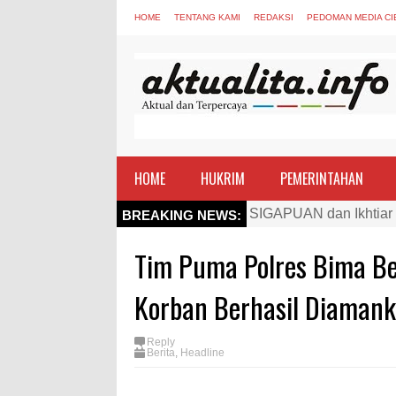
HOME
TENTANG KAMI
REDAKSI
PEDOMAN MEDIA CI
HOME
HUKRIM
PEMERINTAHAN
Kapolres Bima Beri Pe
BREAKING NEWS:
TEGAS! Kapolres Bima 
Tim Puma Polres Bima B
Staf Ahli Tekankan Pe
Si Dokes Polres Bima 
Korban Berhasil Diaman
Satpolairud Polres Bi
Reply
Perkuat Soliditas-Sine
Berita
,
Headline
Nobar Piala Dunia Arge