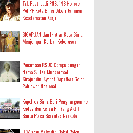
ma
Tak Pasti Jadi PNS, 143 Honorer
Pol PP Kota Bima Diberi Jaminan
an Layanan Berjalan Bertahap
Keselamatan Kerja
 Percepatan Bantuan BSPS
SIGAPUAN dan Ikhtiar Kota Bima
an DAK 2027 ke BPJN NTB
Menjemput Korban Kekerasan
an Pelaksanaan APBD Kota Bima
Penamaan RSUD Dompu dengan
Nama Sultan Muhammad
adah, Kepercayaan Rakyat Landasan Utama
Sirajuddin, Syarat Dapatkan Gelar
Pahlawan Nasional
isis Air Bersih
 Sabu Siap Edar
Kapolres Bima Beri Penghargaan ke
Kades dan Ketua RT Yang Aktif
Bantu Polisi Berantas Narkoba
HBY atau Mulyadin, Bakal Calon