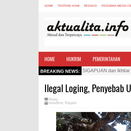
HOME
TENTANG KAMI
REDAKSI
PEDOMAN MEDIA CI
HOME
HUKRIM
PEMERINTAHAN
Kapolres Bima Beri Pe
BREAKING NEWS:
TEGAS! Kapolres Bima 
Ilegal Loging, Penyebab 
Staf Ahli Tekankan Pe
Si Dokes Polres Bima 
Reply
Headline
,
Ragam
Satpolairud Polres Bi
Perkuat Soliditas-Sine
Nobar Piala Dunia Arge