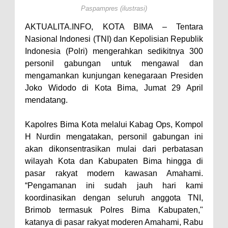
Paspampres (ilustrasi)
Antusiasnya Warga dan Polisi
AKTUALITA.INFO, KOTA BIMA – Tentara
Nobar Bareng Laga Prancis vs
Nasional Indonesi (TNI) dan Kepolisian Republik
Spanyol di Mapolres Bima
Indonesia (Polri) mengerahkan sedikitnya 300
Wali Kota Bima Tinjau Finalisasi
personil gabungan untuk mengawal dan
Pembangunan RSUD Kota Bima,
mengamankan kunjungan kenegaraan Presiden
Joko Widodo di Kota Bima, Jumat 29 April
Pastikan Pemindahan Layanan
mendatang.
Berjalan Bertahap
"Polisi Peduli" Satsamapta
Kapolres Bima Kota melalui Kabag Ops, Kompol
Polres Bima Bantu Warga Padolo
H Nurdin mengatakan, personil gabungan ini
akan dikonsentrasikan mulai dari perbatasan
Atasi Krisis Air Bersih
wilayah Kota dan Kabupaten Bima hingga di
Wali Kota Bima Tinjau Rumah
pasar rakyat modern kawasan Amahami.
Warga Tidak Layak Huni di
“Pengamanan ini sudah jauh hari kami
Kelurahan Oi Mbo, Dorong
koordinasikan dengan seluruh anggota TNI,
Brimob termasuk Polres Bima Kabupaten,"
Percepatan Bantuan BSPS
katanya di pasar rakyat moderen Amahami, Rabu
Wakil Wali Kota Bima