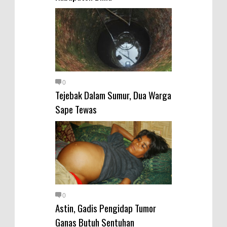
Menjemput Korban Kekerasan
Kapolres Bima Beri Penghargaan
ke Kades dan Ketua RT Yang
Aktif Bantu Polisi Berantas
Narkoba
TEGAS! Kapolres Bima PTDH 1
0
Tejebak Dalam Sumur, Dua Warga
Anggota dan Beri Reward 8
Sape Tewas
Personel Berprestasi
0
Astin, Gadis Pengidap Tumor
Ganas Butuh Sentuhan