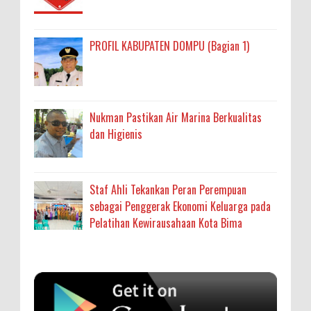
PROFIL KABUPATEN DOMPU (Bagian 1)
Nukman Pastikan Air Marina Berkualitas
dan Higienis
Staf Ahli Tekankan Peran Perempuan
sebagai Penggerak Ekonomi Keluarga pada
Pelatihan Kewirausahaan Kota Bima
Anonymous
:
SIGAPUAN dan Ikhtiar Kota Bima Menjemput
Korban Kekerasan