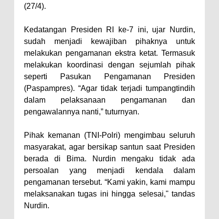
(27/4).
Konsultasikan Usulan Inpres
Jalan Daerah 2026 dan
Kedatangan Presiden RI ke-7 ini, ujar Nurdin,
sudah menjadi kewajiban pihaknya untuk
Persiapan DAK 2027 ke BPJN
melakukan pengamanan ekstra ketat. Termasuk
NTB
melakukan koordinasi dengan sejumlah pihak
Wali Kota Tekankan Disiplin ASN
seperti Pasukan Pengamanan Presiden
dan Penguatan Kolaborasi
(Paspampres). “Agar tidak terjadi tumpangtindih
dalam pelaksanaan pengamanan dan
Wali Kota Bima Hadiri Rakornas
pengawalannya nanti,” tuturnyan.
Kelautan dan Perikanan
Pemkot Jawab Pandangan
Pihak kemanan (TNI-Polri) mengimbau seluruh
Umum Fraksi DPRD terhadap
masyarakat, agar bersikap santun saat Presiden
berada di Bima. Nurdin mengaku tidak ada
Raperda Pertanggungjawaban
persoalan yang menjadi kendala dalam
Pelaksanaan APBD Kota Bima
pengamanan tersebut. “Kami yakin, kami mampu
Pimpin Upacara HUT
melaksanakan tugas ini hingga selesai," tandas
Bhayangkara Ke-80, Kapolres
Nurdin.