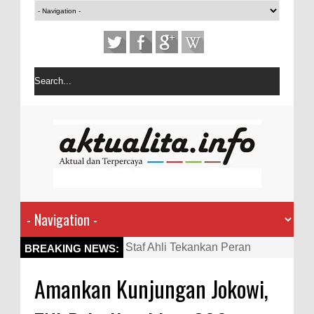
Staf Ahli Tekankan Peran
BREAKING NEWS:
Perempuan sebagai Penggerak
Amankan Kunjungan Jokowi,
Ekonomi Keluarga pada
Pelatihan Kewirausahaan Kota