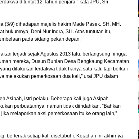
rdakwa dituntut 12 Tahun penjara,” kata JPU, Sri
sa (3/9) dihadapan majelis hakim Made Pasek, SH, MH.
 hukumnya, Deni Nur Indra, SH. Atas tuntutan itu,
pembelaan pada sidang pekan depan.
irakan terjadi sejak Agustus 2013 lalu, berlangsung hingga
 rumah mereka, Dusun Bunian Desa Bengkaung Kecamatan
ng dilakukan terdakwa tidak hanya satu kali, tapi berkali
akwa melakukan pemerkosaan dua kali,” urai JPU dalam
h Asipah, istri pelaku. Beberapa kali juga Asipah
kukan perbuatannya, namun tidak diindahkan. “Bahkan
ka melaporkan aksi pemerkosaan itu ke orang lain,”
gi berteriak setiap kali disetubuhi. Kejadian ini akhirnya