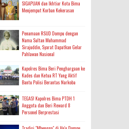
an Layanan Berjalan Bertahap
SIGAPUAN dan Ikhtiar Kota Bima
Menjemput Korban Kekerasan
 Percepatan Bantuan BSPS
an DAK 2027 ke BPJN NTB
Penamaan RSUD Dompu dengan
Nama Sultan Muhammad
Sirajuddin, Syarat Dapatkan Gelar
an Pelaksanaan APBD Kota Bima
Pahlawan Nasional
adah, Kepercayaan Rakyat Landasan Utama
Kapolres Bima Beri Penghargaan ke
Kades dan Ketua RT Yang Aktif
isis Air Bersih
Bantu Polisi Berantas Narkoba
 Sabu Siap Edar
TEGAS! Kapolres Bima PTDH 1
Anggota dan Beri Reward 8
antas Narkoba
Personel Berprestasi
Tradisi "Mbenggo" di Hu'u Dompu,