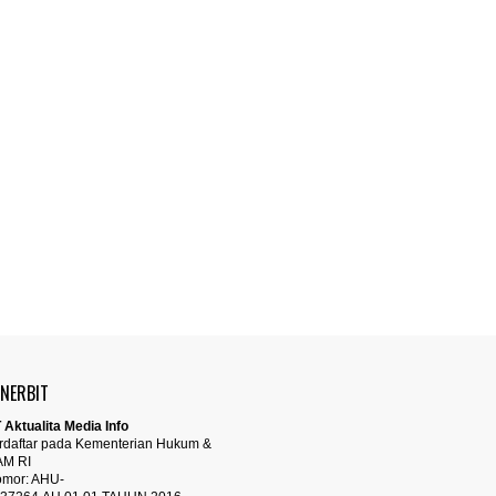
ENERBIT
 Aktualita Media Info
rdaftar pada Kementerian Hukum &
AM RI
mor: AHU-