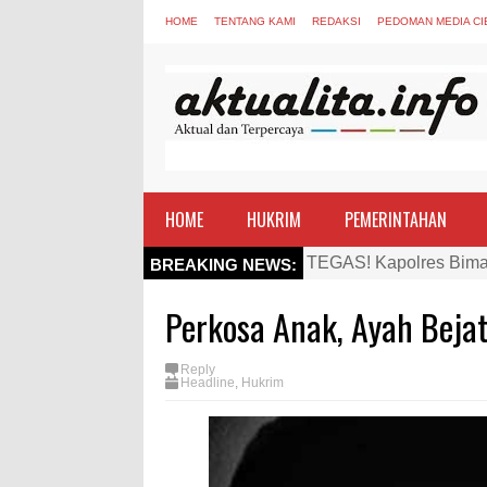
HOME
TENTANG KAMI
REDAKSI
PEDOMAN MEDIA CI
HOME
HUKRIM
PEMERINTAHAN
TEGAS! Kapolres Bima 
BREAKING NEWS:
Staf Ahli Tekankan Pe
Perkosa Anak, Ayah Bejat
Si Dokes Polres Bima 
Satpolairud Polres Bi
Reply
Headline
,
Hukrim
Perkuat Soliditas-Sine
Nobar Piala Dunia Arge
Antusiasnya Warga dan