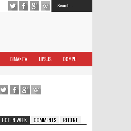
BIMAKITA
LIPSUS
DOMPU
latihan Kewirausahaan Kota Bima
ran Sanggar
 di Perairan Sanggar
arakat
HOT IN WEEK
COMMENTS
RECENT
ma