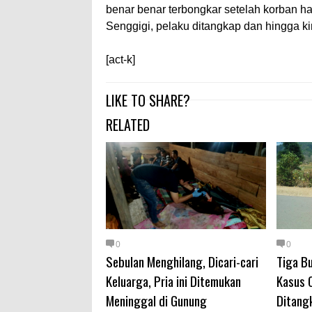
benar benar terbongkar setelah korban ha
Senggigi, pelaku ditangkap dan hingga ki
[act-k]
LIKE TO SHARE?
RELATED
0
0
Sebulan Menghilang, Dicari-cari
Tiga Bu
Keluarga, Pria ini Ditemukan
Kasus C
Meninggal di Gunung
Ditang