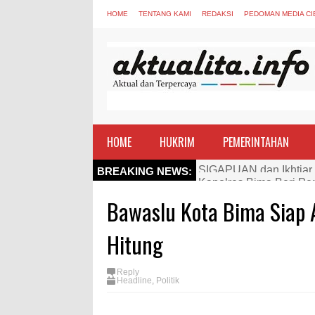
HOME
TENTANG KAMI
REDAKSI
PEDOMAN MEDIA CI
HOME
HUKRIM
PEMERINTAHAN
Kapolres Bima Beri Pe
BREAKING NEWS:
TEGAS! Kapolres Bima 
Bawaslu Kota Bima Siap
Staf Ahli Tekankan Pe
Si Dokes Polres Bima 
Hitung
Satpolairud Polres Bi
Reply
Perkuat Soliditas-Sine
Headline
,
Politik
Nobar Piala Dunia Arge