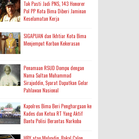
ma
Tak Pasti Jadi PNS, 143 Honorer
Pol PP Kota Bima Diberi Jaminan
an Layanan Berjalan Bertahap
Keselamatan Kerja
 Percepatan Bantuan BSPS
SIGAPUAN dan Ikhtiar Kota Bima
an DAK 2027 ke BPJN NTB
Menjemput Korban Kekerasan
an Pelaksanaan APBD Kota Bima
Penamaan RSUD Dompu dengan
Nama Sultan Muhammad
adah, Kepercayaan Rakyat Landasan Utama
Sirajuddin, Syarat Dapatkan Gelar
Pahlawan Nasional
isis Air Bersih
 Sabu Siap Edar
Kapolres Bima Beri Penghargaan ke
Kades dan Ketua RT Yang Aktif
Bantu Polisi Berantas Narkoba
HBY atau Mulyadin, Bakal Calon