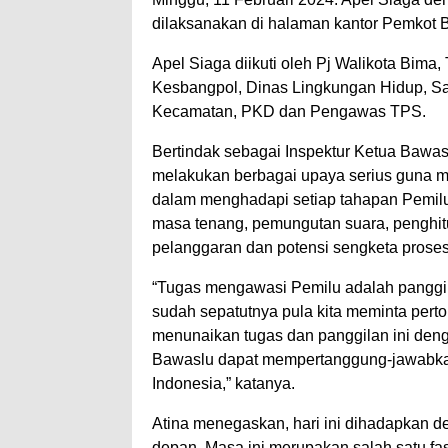
dilaksanakan di halaman kantor Pemkot 
Apel Siaga diikuti oleh Pj Walikota Bima
Kesbangpol, Dinas Lingkungan Hidup, Sa
Kecamatan, PKD dan Pengawas TPS.
Bertindak sebagai Inspektur Ketua Bawas
melakukan berbagai upaya serius guna m
dalam menghadapi setiap tahapan Pemi
masa tenang, pemungutan suara, penghit
pelanggaran dan potensi sengketa prose
“Tugas mengawasi Pemilu adalah panggila
sudah sepatutnya pula kita meminta pert
menunaikan tugas dan panggilan ini denga
Bawaslu dapat mempertanggung-jawabkan
Indonesia,” katanya.
Atina menegaskan, hari ini dihadapkan d
depan. Masa ini merupakan salah satu fa