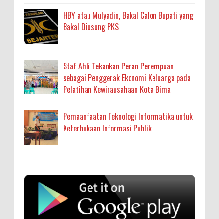
HBY atau Mulyadin, Bakal Calon Bupati yang
Bakal Diusung PKS
Staf Ahli Tekankan Peran Perempuan
sebagai Penggerak Ekonomi Keluarga pada
Pelatihan Kewirausahaan Kota Bima
Pemaanfaatan Teknologi Informatika untuk
Keterbukaan Informasi Publik
Anonymous
:
SIGAPUAN dan Ikhtiar Kota Bima Menjemput
Korban Kekerasan
Oleh: MardiaturrahmahAdministrasi Kesehatan
sumbu pdk nh org
Ahli Madya, Dinas Kesehatan
... read more