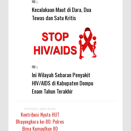
Warga Dena Hadapi Krisis Air
0
Kecalakaan Maut di Dara, Dua
Bersih
Tewas dan Satu Kritis
Polsek Bolo Bongkar Peredaran
Sabu di Tambe, 2 Pria
Diamankan Bersama 23 Poket
Sabu Siap Edar
SIGAPUAN dan Ikhtiar Kota Bima
Menjemput Korban Kekerasan
0
Ini Wilayah Sebaran Penyakit
HIV/AIDS di Kabupaten Dompu
Enam Tahun Terakhir
POSTING LEBIH BARU
Kontribusi Nyata HUT
Bhayangkara ke-80: Polres
Bima Kumpulkan 80