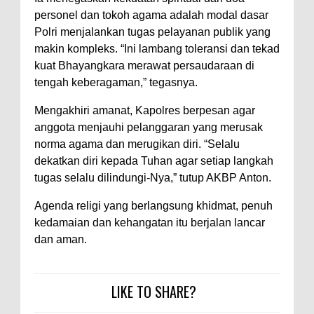
personel dan tokoh agama adalah modal dasar
Polres Bima Bantu Warga Padolo
Polri menjalankan tugas pelayanan publik yang
Atasi Krisis Air Bersih
makin kompleks. “Ini lambang toleransi dan tekad
Wali Kota Bima Tinjau Rumah
kuat Bhayangkara merawat persaudaraan di
tengah keberagaman,” tegasnya.
Warga Tidak Layak Huni di
Kelurahan Oi Mbo, Dorong
Mengakhiri amanat, Kapolres berpesan agar
Percepatan Bantuan BSPS
anggota menjauhi pelanggaran yang merusak
norma agama dan merugikan diri. “Selalu
Wakil Wali Kota Bima
dekatkan diri kepada Tuhan agar setiap langkah
Konsultasikan Usulan Inpres
tugas selalu dilindungi-Nya,” tutup AKBP Anton.
Jalan Daerah 2026 dan
Agenda religi yang berlangsung khidmat, penuh
Persiapan DAK 2027 ke BPJN
kedamaian dan kehangatan itu berjalan lancar
NTB
dan aman.
Wali Kota Tekankan Disiplin ASN
dan Penguatan Kolaborasi
LIKE TO SHARE?
Wali Kota Bima Hadiri Rakornas