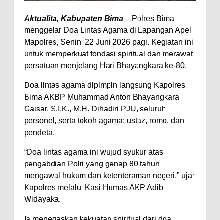
Perairan Sanggar
Aktualita, Kabupaten Bima
– Polres Bima
Perkuat Soliditas-Sinergi,
menggelar Doa Lintas Agama di Lapangan Apel
Mapolres, Senin, 22 Juni 2026 pagi. Kegiatan ini
Kapolres Bima Silaturahmi ke
untuk memperkuat fondasi spiritual dan merawat
Kejari dan Kodim 1608
persatuan menjelang Hari Bhayangkara ke-80.
Nobar Piala Dunia Argentina vs
Doa lintas agama dipimpin langsung Kapolres
Inggris, Polres Bima Pererat
Bima AKBP Muhammad Anton Bhayangkara
Silaturahmi dengan Masyarakat
Gaisar, S.I.K., M.H. Dihadiri PJU, seluruh
Antusiasnya Warga dan Polisi
personel, serta tokoh agama: ustaz, romo, dan
Nobar Bareng Laga Prancis vs
pendeta.
Spanyol di Mapolres Bima
“Doa lintas agama ini wujud syukur atas
Wali Kota Bima Tinjau Finalisasi
pengabdian Polri yang genap 80 tahun
Pembangunan RSUD Kota Bima,
mengawal hukum dan ketenteraman negeri,” ujar
Kapolres melalui Kasi Humas AKP Adib
Pastikan Pemindahan Layanan
Widayaka.
Berjalan Bertahap
Ia menegaskan kekuatan spiritual dari doa
"Polisi Peduli" Satsamapta