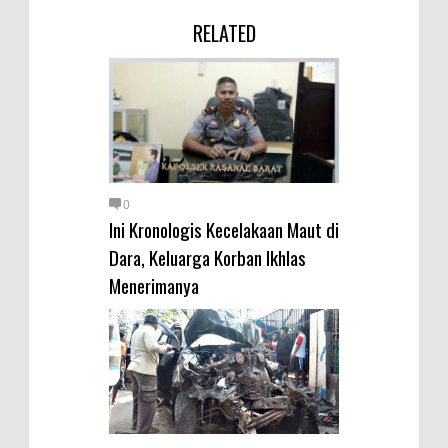
Kelautan dan Perikanan
RELATED
Pemkot Jawab Pandangan
Umum Fraksi DPRD terhadap
Raperda Pertanggungjawaban
Pelaksanaan APBD Kota Bima
Pimpin Upacara HUT
Bhayangkara Ke-80, Kapolres
0
Bima: Jadikan Tugas Sebagai
Ini Kronologis Kecelakaan Maut di
Ibadah, Kepercayaan Rakyat
Dara, Keluarga Korban Ikhlas
Landasan Utama
Menerimanya
Kado HUT Bhayangkara Ke-80,
Kapolres Bima Pimpin Kenaikan
Pangkat 42 Personel
Bakti Sosial Bhayangkara Ke-80,
Satsamapta Polres Bima Bantu