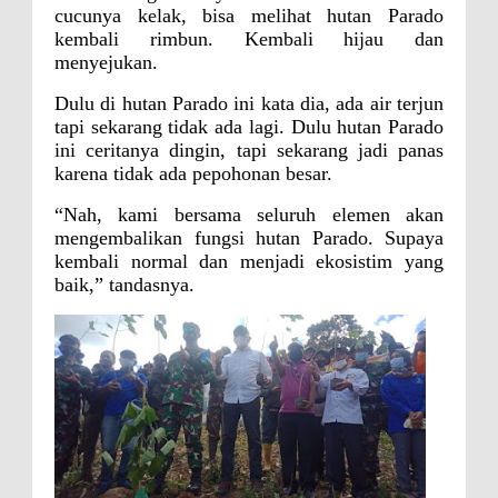
Kelautan dan Perikanan
cucunya kelak, bisa melihat hutan Parado
Pemkot Jawab Pandangan
kembali rimbun. Kembali hijau dan
menyejukan.
Umum Fraksi DPRD terhadap
Raperda Pertanggungjawaban
Dulu di hutan Parado ini kata dia, ada air terjun
tapi sekarang tidak ada lagi. Dulu hutan Parado
Pelaksanaan APBD Kota Bima
ini ceritanya dingin, tapi sekarang jadi panas
Pimpin Upacara HUT
karena tidak ada pepohonan besar.
Bhayangkara Ke-80, Kapolres
“Nah, kami bersama seluruh elemen akan
Bima: Jadikan Tugas Sebagai
mengembalikan fungsi hutan Parado. Supaya
kembali normal dan menjadi ekosistim yang
Ibadah, Kepercayaan Rakyat
baik,” tandasnya.
Landasan Utama
Kado HUT Bhayangkara Ke-80,
Kapolres Bima Pimpin Kenaikan
Pangkat 42 Personel
Bakti Sosial Bhayangkara Ke-80,
Satsamapta Polres Bima Bantu