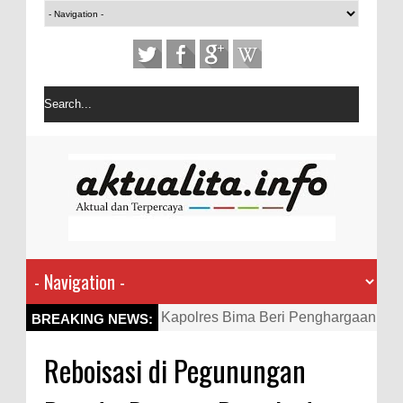
Kapolres Bima Beri Penghargaan
BREAKING NEWS:
ke Kades dan Ketua RT Yang
Reboisasi di Pegunungan
Aktif Bantu Polisi Berantas
Narkoba