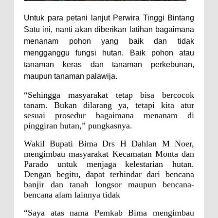
Warga Dena Hadapi Krisis Air
Bersih
Untuk para petani lanjut Perwira Tinggi Bintang
Satu ini, nanti akan diberikan latihan bagaimana
Polsek Bolo Bongkar Peredaran
menanam pohon yang baik dan tidak
Sabu di Tambe, 2 Pria
mengganggu fungsi hutan. Baik pohon atau
Diamankan Bersama 23 Poket
tanaman keras dan tanaman perkebunan,
Sabu Siap Edar
maupun tanaman palawija.
SIGAPUAN dan Ikhtiar Kota Bima
“Sehingga masyarakat tetap bisa bercocok
Menjemput Korban Kekerasan
tanam. Bukan dilarang ya, tetapi kita atur
sesuai prosedur bagaimana menanam di
pinggiran hutan,” pungkasnya.
Wakil Bupati Bima Drs H Dahlan M Noer,
mengimbau masyarakat Kecamatan Monta dan
Parado untuk menjaga kelestarian hutan.
Dengan begitu, dapat terhindar dari bencana
banjir dan tanah longsor maupun bencana-
bencana alam lainnya tidak
“Saya atas nama Pemkab Bima mengimbau