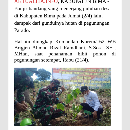
AKTUALITA.INFO
, KABUPATEN BIMA -
Perairan Sanggar
Banjir bandang yang menerjang puluhan desa
di Kabupaten Bima pada Jumat (2/4) lalu,
Perkuat Soliditas-Sinergi,
dampak dari gundulnya hutan di pegunungan
Kapolres Bima Silaturahmi ke
Parado.
Kejari dan Kodim 1608
Hal itu diungkap Komandan Korem/162 WB
Nobar Piala Dunia Argentina vs
Brigjen Ahmad Rizal Ramdhani, S.Sos., SH.,
Inggris, Polres Bima Pererat
MHan, saat penanaman bibit pohon di
pegunungan setempat, Rabu (21/4).
Silaturahmi dengan Masyarakat
Antusiasnya Warga dan Polisi
Nobar Bareng Laga Prancis vs
Spanyol di Mapolres Bima
Wali Kota Bima Tinjau Finalisasi
Pembangunan RSUD Kota Bima,
Pastikan Pemindahan Layanan
Berjalan Bertahap
"Polisi Peduli" Satsamapta