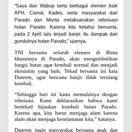
“Saya dan Wabup serta berbagai elemen baik
Polres Bima Bantu Warga Padolo
APH, Camat, Kades, serta masyarakat dari
Atasi Krisis Air Bersih
Parado dan Monta melaksanakan reboisasi
Wali Kota Bima Tinjau Rumah
hutan Parado. Karena kita ketahui bersama,
pada 2 April lalu terjadi banjir. Itu dampak dari
Warga Tidak Layak Huni di
gundulnya hutan Parado,” ujarnya.
Kelurahan Oi Mbo, Dorong
TNI bersama seluruh elemen di Bima
Percepatan Bantuan BSPS
khususnya di Parado, akan mengembalikan
Wakil Wali Kota Bima
fungsi hutan agar kembali normal dan menjadi
Konsultasikan Usulan Inpres
ekosistim yang baik. Tekad bersama ini kata
Danrem, agar bencana banjir tIdak terulang
Jalan Daerah 2026 dan
kembali.
Persiapan DAK 2027 ke BPJN
“Sehingga hari ini kami memulainya dengan
NTB
reboisasi. Kami deklarasikan bahwa kami
Wali Kota Tekankan Disiplin ASN
bertekad hijaukan kembali hutan Parado.
Karena apa, kita harus menjaga alam karena
dan Penguatan Kolaborasi
alam akan menjaga keselamatan kita,” katanya.
Wali Kota Bima Hadiri Rakornas
Danrem ingin masyarakat bersama anak dan