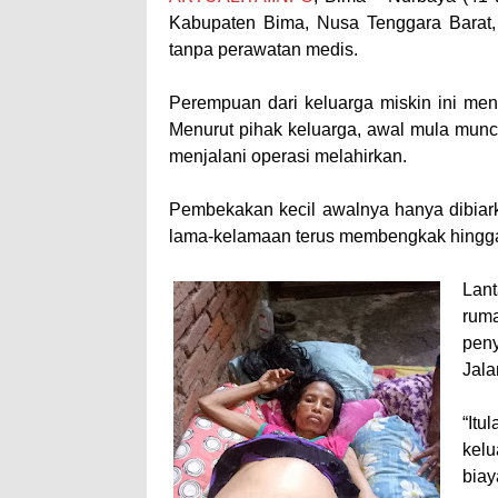
Kabupaten Bima, Nusa Tenggara Barat, 
tanpa perawatan medis.
Perempuan dari keluarga miskin ini men
Menurut pihak keluarga, awal mula muncu
menjalani operasi melahirkan.
Pembekakan kecil awalnya hanya dibiarka
lama-kelamaan terus membengkak hingga 
Lant
rum
peny
Jala
“Itu
kelu
biay