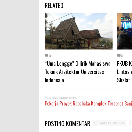
RELATED
0
0
“Uma Lengge” Dilirik Mahasiswa
FKUB K
Teknik Arsitektur Universitas
Lintas
Indonesia
Shalat I
POSTING LEBIH BARU
Pekerja Proyek Rababaka Komplek Terseret Banj
POSTING KOMENTAR
DEFAULT COMMENTS