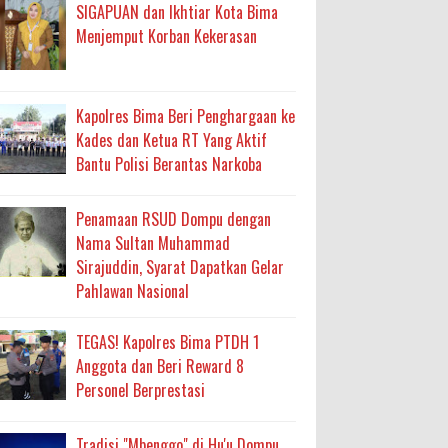
SIGAPUAN dan Ikhtiar Kota Bima
Menjemput Korban Kekerasan
 Percepatan Bantuan BSPS
an DAK 2027 ke BPJN NTB
Kapolres Bima Beri Penghargaan ke
Kades dan Ketua RT Yang Aktif
Bantu Polisi Berantas Narkoba
an Pelaksanaan APBD Kota Bima
adah, Kepercayaan Rakyat Landasan Utama
Penamaan RSUD Dompu dengan
Nama Sultan Muhammad
isis Air Bersih
Sirajuddin, Syarat Dapatkan Gelar
 Sabu Siap Edar
Pahlawan Nasional
TEGAS! Kapolres Bima PTDH 1
antas Narkoba
Anggota dan Beri Reward 8
Personel Berprestasi
Tradisi "Mbenggo" di Hu'u Dompu,