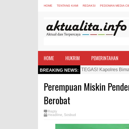
HOME
TENTANG KAMI
REDAKSI
PEDOMAN MEDIA CI
HOME
HUKRIM
PEMERINTAHAN
TEGAS! Kapolres Bima 
BREAKING NEWS:
Staf Ahli Tekankan Pe
Si Dokes Polres Bima 
Perempuan Miskin Pender
Satpolairud Polres Bi
Berobat
Perkuat Soliditas-Sine
Nobar Piala Dunia Arge
Reply
Headline
,
Sosbud
Antusiasnya Warga dan
Wali Kota Bima Tinjau