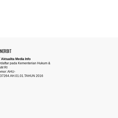
ENERBIT
 Aktualita Media Info
rdaftar pada Kementerian Hukum &
AM RI
mor: AHU-
37264.AH.01.01.TAHUN 2016