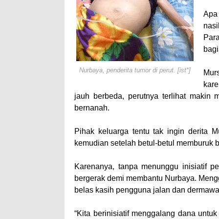
Apa 
nas
Par
bagi
Nurbaya, penderita tumor di perut. [ist*]
Murs
kare
jauh berbeda, perutnya terlihat makin
bernanah.
Pihak keluarga tentu tak ingin derita M
kemudian setelah betul-betul memburuk ba
Karenanya, tanpa menunggu inisiatif 
bergerak demi membantu Nurbaya. Mengga
belas kasih pengguna jalan dan dermawa
“Kita berinisiatif menggalang dana untu