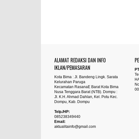
ALAMAT REDAKSI DAN INFO
P
IKLAN/PEMASARAN
PT
Te
Kota Bima : Jl. Bandeng Lingk. Sarata
H
Kelurahan Paruga
No
Kecamatan RasanaE Barat Kota Bima
00
Nusa Tenggara Barat (NTB). Dompu :
Jl. K.H. Ahmad Dahlan, Kel. Potu Kec.
Dompu, Kab. Dompu
Telp./HP:
085238349440
Email:
aktualitainfo@gmail.com