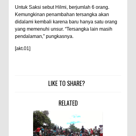
Warga Dena Hadapi Krisis Air
Untuk Saksi sebut Hilmi, berjumlah 6 orang.
Bersih
Kemungkinan penambahan tersangka akan
Polsek Bolo Bongkar Peredaran
didalami kembali karena baru hanya satu orang
Sabu di Tambe, 2 Pria
yang memenuhi unsur. “Tersangka lain masih
pendalaman,” pungkasnya.
Diamankan Bersama 23 Poket
Sabu Siap Edar
[akt.01]
SIGAPUAN dan Ikhtiar Kota Bima
Menjemput Korban Kekerasan
LIKE TO SHARE?
RELATED