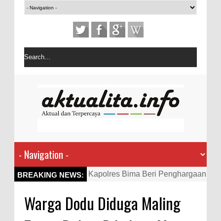
Kapolres Bima Beri Penghargaan
BREAKING NEWS:
ke Kades dan Ketua RT Yang
Warga Dodu Diduga Maling
Aktif Bantu Polisi Berantas
Narkoba