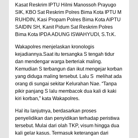
Kasat Reskrim IPTU Hilmi Manossoh Prayugo
Polres Bima Bantu Warga Padolo
SIK, KBO Sat Reskrim Polres Bima Kota IPTU M
Atasi Krisis Air Bersih
RUHDIN, Kasi Propam Polres Bima Kota AIPTU
SAIDIN SH, Kanit Pidum Sat Reskrim Polres
Wali Kota Bima Tinjau Rumah
Bima Kota IPDA ADUNG ISWAHYUDI, S.Tr.K.
Warga Tidak Layak Huni di
Kelurahan Oi Mbo, Dorong
Wakapolres menjelaskan kronologis
kejadiannya.Saat itu tersangka S tengah tidur
Percepatan Bantuan BSPS
dan mendengar warga berteriak maling.
Wakil Wali Kota Bima
Kemudian S terbangun dan ikut mengejar korban
Konsultasikan Usulan Inpres
yang diduga maling tersebut. Lalu S
melihat ada
Jalan Daerah 2026 dan
orang di sungai sekitar Kelurahan Nae. “Tanpa
pikir panjang S lalu membacok dua kali di kaki
Persiapan DAK 2027 ke BPJN
kiri korban,” kata Wakapolres.
NTB
Wali Kota Tekankan Disiplin ASN
Hal itu lanjutnya, berdasarkan proses
penyelidikan dan penyidikan terhadap peristiwa
dan Penguatan Kolaborasi
tersebut. Mulai dari olah TKP, visum hingga dua
Wali Kota Bima Hadiri Rakornas
kali gelar kasus. Termasuk keterangan dari