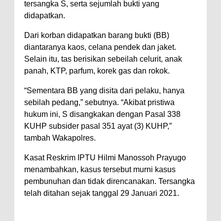
Kelautan dan Perikanan
tersangka S, serta sejumlah bukti yang
Pemkot Jawab Pandangan
didapatkan.
Umum Fraksi DPRD terhadap
Dari korban didapatkan barang bukti (BB)
Raperda Pertanggungjawaban
diantaranya kaos, celana pendek dan jaket.
Selain itu, tas berisikan sebeilah celurit, anak
Pelaksanaan APBD Kota Bima
panah, KTP, parfum, korek gas dan rokok.
Pimpin Upacara HUT
Bhayangkara Ke-80, Kapolres
“Sementara BB yang disita dari pelaku, hanya
sebilah pedang,” sebutnya. “Akibat pristiwa
Bima: Jadikan Tugas Sebagai
hukum ini, S disangkakan dengan Pasal 338
Ibadah, Kepercayaan Rakyat
KUHP subsider pasal 351 ayat (3) KUHP,”
Landasan Utama
tambah Wakapolres.
Kado HUT Bhayangkara Ke-80,
Kasat Reskrim IPTU Hilmi Manossoh Prayugo
Kapolres Bima Pimpin Kenaikan
menambahkan, kasus tersebut murni kasus
Pangkat 42 Personel
pembunuhan dan tidak direncanakan. Tersangka
Bakti Sosial Bhayangkara Ke-80,
telah ditahan sejak tanggal 29 Januari 2021.
Satsamapta Polres Bima Bantu