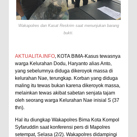
Perairan Sanggar
Perkuat Soliditas-Sinergi,
Wakapolres dan Kasat Reskrim saat menunjukan barang
Kapolres Bima Silaturahmi ke
bukti.
Kejari dan Kodim 1608
Nobar Piala Dunia Argentina vs
Inggris, Polres Bima Pererat
AKTUALITA.INFO
, KOTA BIMA-Kasus tewasnya
Silaturahmi dengan Masyarakat
warga Kelurahan Dodu, Haryanto alias Anto,
yang sebelumnya diduga dikeroyok massa di
Antusiasnya Warga dan Polisi
kelurahan Nae, terungkap. Korban yang diduga
Nobar Bareng Laga Prancis vs
maling itu tewas bukan karena dikeroyok massa,
Spanyol di Mapolres Bima
melainkan tewas akibat sabetan senjata tajam
Wali Kota Bima Tinjau Finalisasi
oleh seorang warga Kelurahan Nae inisial S (37
thn).
Pembangunan RSUD Kota Bima,
Pastikan Pemindahan Layanan
Hal itu diungkap Wakapolres Bima Kota Kompol
Syfaruddin saat konferensi pers di Mapolres
Berjalan Bertahap
setempat, Selasa (2/2). Wakapolres didampingi
"Polisi Peduli" Satsamapta