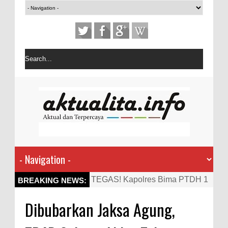
TEGAS! Kapolres Bima PTDH 1
BREAKING NEWS:
Anggota dan Beri Reward 8
Dibubarkan Jaksa Agung,
Personel Berprestasi
Staf Ahli Tekankan Peran