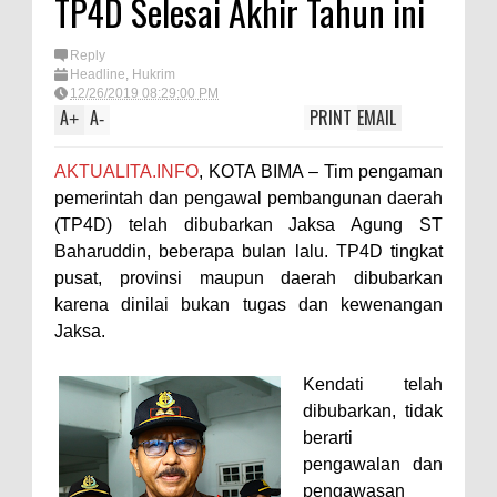
TP4D Selesai Akhir Tahun ini
Perempuan sebagai Penggerak
Reply
Ekonomi Keluarga pada
Headline
,
Hukrim
Pelatihan Kewirausahaan Kota
12/26/2019 08:29:00 PM
A
A
PRINT
EMAIL
+
-
Bima
Si Dokes Polres Bima Cek
AKTUALITA.INFO
, KOTA BIMA – Tim pengaman
Kesehatan Korban Kapal Wisata
pemerintah dan pengawal pembangunan daerah
(TP4D) telah dibubarkan Jaksa Agung ST
yang Tenggelam di Perairan
Baharuddin, beberapa bulan lalu. TP4D tingkat
Sanggar
pusat, provinsi maupun daerah dibubarkan
Satpolairud Polres Bima dan Tim
karena dinilai bukan tugas dan kewenangan
Gabungan Evakuasi Korban
Jaksa.
Kapal Wisata Tenggelam di
Kendati telah
Perairan Sanggar
dibubarkan, tidak
Perkuat Soliditas-Sinergi,
berarti
Kapolres Bima Silaturahmi ke
pengawalan dan
pengawasan
Kejari dan Kodim 1608