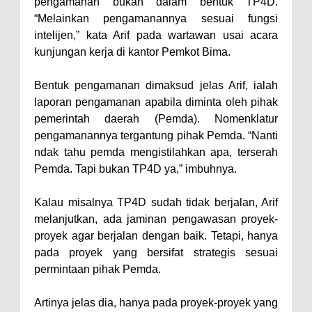
pengamanan bukan dalam bentuk TP4D.
“Melainkan pengamanannya sesuai fungsi
Kelurahan Oi Mbo, Dorong
intelijen,” kata Arif pada wartawan usai acara
Percepatan Bantuan BSPS
kunjungan kerja di kantor Pemkot Bima.
Wakil Wali Kota Bima
Konsultasikan Usulan Inpres
Bentuk pengamanan dimaksud jelas Arif, ialah
laporan pengamanan apabila diminta oleh pihak
Jalan Daerah 2026 dan
pemerintah daerah (Pemda). Nomenklatur
Persiapan DAK 2027 ke BPJN
pengamanannya tergantung pihak Pemda. “Nanti
NTB
ndak tahu pemda mengistilahkan apa, terserah
Wali Kota Tekankan Disiplin ASN
Pemda. Tapi bukan TP4D ya,” imbuhnya.
dan Penguatan Kolaborasi
Kalau misalnya TP4D sudah tidak berjalan, Arif
Wali Kota Bima Hadiri Rakornas
melanjutkan, ada jaminan pengawasan proyek-
Kelautan dan Perikanan
proyek agar berjalan dengan baik. Tetapi, hanya
Pemkot Jawab Pandangan
pada proyek yang bersifat strategis sesuai
permintaan pihak Pemda.
Umum Fraksi DPRD terhadap
Raperda Pertanggungjawaban
Artinya jelas dia, hanya pada proyek-proyek yang