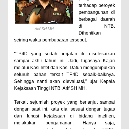
terhadap peroyek
Nobar Piala Dunia Argentina vs
pembangunan di
Inggris, Polres Bima Pererat
berbagai daerah
Silaturahmi dengan Masyarakat
di NTB.
Arif SH MH
Dihentikan
Antusiasnya Warga dan Polisi
seiring waktu pembubaran tersebut.
Nobar Bareng Laga Prancis vs
Spanyol di Mapolres Bima
“TP4D yang sudah berjalan itu diselesaikan
Wali Kota Bima Tinjau Finalisasi
sampai akhir tahun ini. Jadi, tugasnya Kajari
melalui Kasi Intel dan Kasi Datun mengumpulkan
Pembangunan RSUD Kota Bima,
seluruh bahan terkait TP4D sebaik-baiknya.
Pastikan Pemindahan Layanan
Sehingga nanti akan dievaluasi,” ujar Kepala
Berjalan Bertahap
Kejaksaan Tinggi NTB, Arif SH MH.
"Polisi Peduli" Satsamapta
Terkait sejumlah proyek yang berlanjut sampai
Polres Bima Bantu Warga Padolo
dengan saat ini, kata dia, sesuai dengan tugas
Atasi Krisis Air Bersih
dan fungsi kejaksaan di bidang intelijen,
Wali Kota Bima Tinjau Rumah
melakukan pengamanan. Hanya saja,
Warga Tidak Layak Huni di