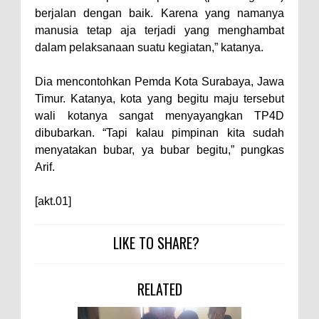
Diamankan Bersama 23 Poket
berjalan dengan baik. Karena yang namanya
Sabu Siap Edar
manusia tetap aja terjadi yang menghambat
SIGAPUAN dan Ikhtiar Kota Bima
dalam pelaksanaan suatu kegiatan,” katanya.
Menjemput Korban Kekerasan
Dia mencontohkan Pemda Kota Surabaya, Jawa
Kapolres Bima Beri Penghargaan
Timur. Katanya, kota yang begitu maju tersebut
ke Kades dan Ketua RT Yang
wali kotanya sangat menyayangkan TP4D
Aktif Bantu Polisi Berantas
dibubarkan. “Tapi kalau pimpinan kita sudah
menyatakan bubar, ya bubar begitu,” pungkas
Narkoba
Arif.
[akt.01]
LIKE TO SHARE?
RELATED