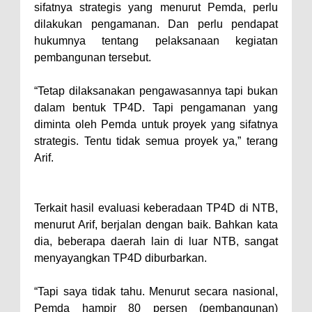
Pelaksanaan APBD Kota Bima
sifatnya strategis yang menurut Pemda, perlu
Pimpin Upacara HUT
dilakukan pengamanan. Dan perlu pendapat
hukumnya tentang pelaksanaan kegiatan
Bhayangkara Ke-80, Kapolres
pembangunan tersebut.
Bima: Jadikan Tugas Sebagai
Ibadah, Kepercayaan Rakyat
“Tetap dilaksanakan pengawasannya tapi bukan
Landasan Utama
dalam bentuk TP4D. Tapi pengamanan yang
diminta oleh Pemda untuk proyek yang sifatnya
Kado HUT Bhayangkara Ke-80,
strategis. Tentu tidak semua proyek ya,” terang
Kapolres Bima Pimpin Kenaikan
Arif.
Pangkat 42 Personel
Bakti Sosial Bhayangkara Ke-80,
Terkait hasil evaluasi keberadaan TP4D di NTB,
Satsamapta Polres Bima Bantu
menurut Arif, berjalan dengan baik. Bahkan kata
Warga Dena Hadapi Krisis Air
dia, beberapa daerah lain di luar NTB, sangat
Bersih
menyayangkan TP4D diburbarkan.
Polsek Bolo Bongkar Peredaran
“Tapi saya tidak tahu. Menurut secara nasional,
Sabu di Tambe, 2 Pria
Pemda hampir 80 persen (pembangunan)