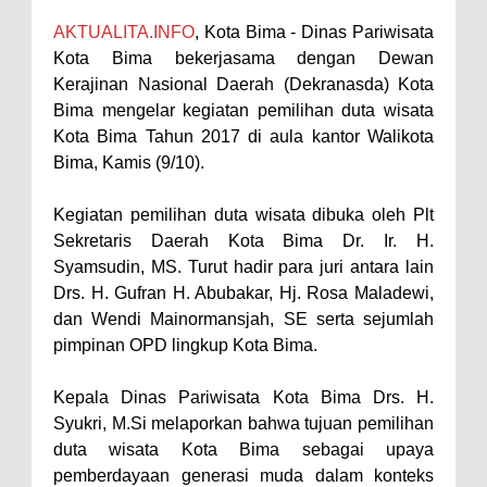
Perairan Sanggar
AKTUALITA.INFO
, Kota Bima - Dinas Pariwisata
Kota Bima bekerjasama dengan Dewan
Perkuat Soliditas-Sinergi,
Kerajinan Nasional Daerah (Dekranasda) Kota
Kapolres Bima Silaturahmi ke
Bima mengelar kegiatan pemilihan duta wisata
Kejari dan Kodim 1608
Kota Bima Tahun 2017 di aula kantor Walikota
Nobar Piala Dunia Argentina vs
Bima, Kamis (9/10).
Inggris, Polres Bima Pererat
Kegiatan pemilihan duta wisata dibuka oleh Plt
Silaturahmi dengan Masyarakat
Sekretaris Daerah Kota Bima Dr. Ir. H.
Antusiasnya Warga dan Polisi
Syamsudin, MS. Turut hadir para juri antara lain
Nobar Bareng Laga Prancis vs
Drs. H. Gufran H. Abubakar, Hj. Rosa Maladewi,
dan Wendi Mainormansjah, SE serta sejumlah
Spanyol di Mapolres Bima
pimpinan OPD lingkup Kota Bima.
Wali Kota Bima Tinjau Finalisasi
Pembangunan RSUD Kota Bima,
Kepala Dinas Pariwisata Kota Bima Drs. H.
Pastikan Pemindahan Layanan
Syukri, M.Si melaporkan bahwa tujuan pemilihan
duta wisata Kota Bima sebagai upaya
Berjalan Bertahap
pemberdayaan generasi muda dalam konteks
"Polisi Peduli" Satsamapta