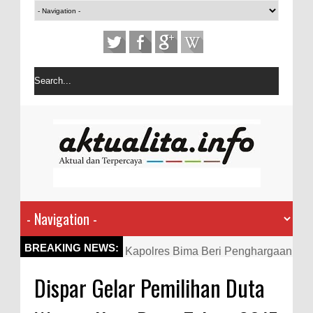
Kapolres Bima Beri Penghargaan
BREAKING NEWS:
ke Kades dan Ketua RT Yang
Dispar Gelar Pemilihan Duta
Aktif Bantu Polisi Berantas
Narkoba