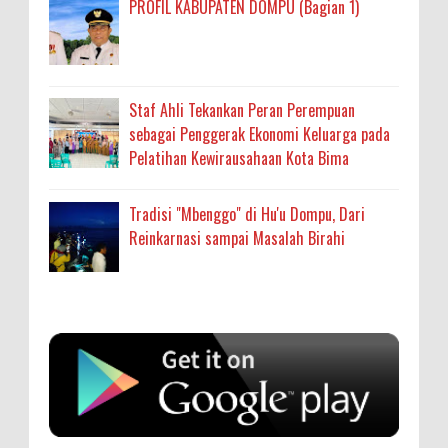
PROFIL KABUPATEN DOMPU (Bagian 1)
Staf Ahli Tekankan Peran Perempuan
sebagai Penggerak Ekonomi Keluarga pada
Pelatihan Kewirausahaan Kota Bima
Tradisi "Mbenggo" di Hu'u Dompu, Dari
Reinkarnasi sampai Masalah Birahi
Anonymous
:
SIGAPUAN dan Ikhtiar Kota Bima Menjemput
Korban Kekerasan
Oleh: MardiaturrahmahAdministrasi Kesehatan
sumbu pdk nh org
Ahli Madya, Dinas Kesehatan
... read more
Aug 04 2026
Anonymous
: