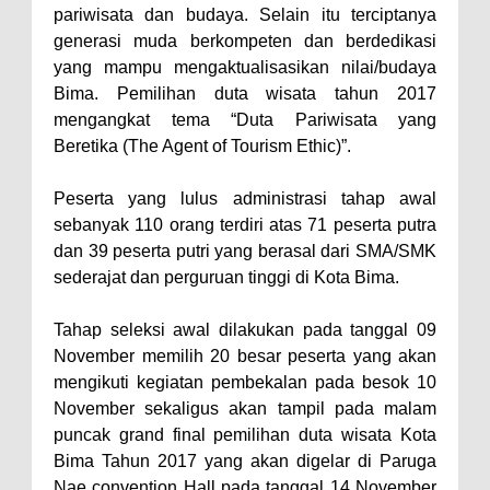
pariwisata dan budaya. Selain itu terciptanya
Polres Bima Bantu Warga Padolo
generasi muda berkompeten dan berdedikasi
Atasi Krisis Air Bersih
yang mampu mengaktualisasikan nilai/budaya
Bima. Pemilihan duta wisata tahun 2017
Wali Kota Bima Tinjau Rumah
mengangkat tema “Duta Pariwisata yang
Warga Tidak Layak Huni di
Beretika (The Agent of Tourism Ethic)”.
Kelurahan Oi Mbo, Dorong
Percepatan Bantuan BSPS
Peserta yang lulus administrasi tahap awal
sebanyak 110 orang terdiri atas 71 peserta putra
Wakil Wali Kota Bima
dan 39 peserta putri yang berasal dari SMA/SMK
Konsultasikan Usulan Inpres
sederajat dan perguruan tinggi di Kota Bima.
Jalan Daerah 2026 dan
Persiapan DAK 2027 ke BPJN
Tahap seleksi awal dilakukan pada tanggal 09
November memilih 20 besar peserta yang akan
NTB
mengikuti kegiatan pembekalan pada besok 10
Wali Kota Tekankan Disiplin ASN
November sekaligus akan tampil pada malam
dan Penguatan Kolaborasi
puncak grand final pemilihan duta wisata Kota
Wali Kota Bima Hadiri Rakornas
Bima Tahun 2017 yang akan digelar di Paruga
Nae convention Hall pada tanggal 14 November