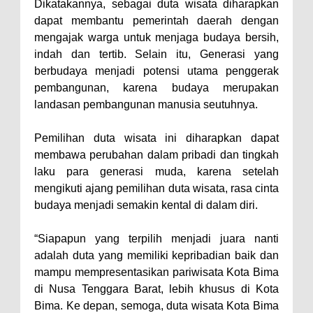
Warga Dena Hadapi Krisis Air
Dikatakannya, sebagai duta wisata diharapkan
dapat membantu pemerintah daerah dengan
Bersih
mengajak warga untuk menjaga budaya bersih,
Polsek Bolo Bongkar Peredaran
indah dan tertib. Selain itu, Generasi yang
Sabu di Tambe, 2 Pria
berbudaya menjadi potensi utama penggerak
Diamankan Bersama 23 Poket
pembangunan, karena budaya merupakan
landasan pembangunan manusia seutuhnya.
Sabu Siap Edar
SIGAPUAN dan Ikhtiar Kota Bima
Pemilihan duta wisata ini diharapkan dapat
Menjemput Korban Kekerasan
membawa perubahan dalam pribadi dan tingkah
laku para generasi muda, karena setelah
mengikuti ajang pemilihan duta wisata, rasa cinta
budaya menjadi semakin kental di dalam diri.
“Siapapun yang terpilih menjadi juara nanti
adalah duta yang memiliki kepribadian baik dan
mampu mempresentasikan pariwisata Kota Bima
di Nusa Tenggara Barat, lebih khusus di Kota
Bima. Ke depan, semoga, duta wisata Kota Bima