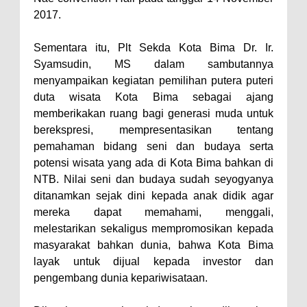
Kelautan dan Perikanan
2017.
Pemkot Jawab Pandangan
Umum Fraksi DPRD terhadap
Sementara itu, Plt Sekda Kota Bima Dr. Ir.
Raperda Pertanggungjawaban
Syamsudin, MS dalam sambutannya
menyampaikan kegiatan pemilihan putera puteri
Pelaksanaan APBD Kota Bima
duta wisata Kota Bima sebagai ajang
Pimpin Upacara HUT
memberikakan ruang bagi generasi muda untuk
Bhayangkara Ke-80, Kapolres
berekspresi, mempresentasikan tentang
Bima: Jadikan Tugas Sebagai
pemahaman bidang seni dan budaya serta
potensi wisata yang ada di Kota Bima bahkan di
Ibadah, Kepercayaan Rakyat
NTB. Nilai seni dan budaya sudah seyogyanya
Landasan Utama
ditanamkan sejak dini kepada anak didik agar
Kado HUT Bhayangkara Ke-80,
mereka dapat memahami, menggali,
Kapolres Bima Pimpin Kenaikan
melestarikan sekaligus mempromosikan kepada
masyarakat bahkan dunia, bahwa Kota Bima
Pangkat 42 Personel
layak untuk dijual kepada investor dan
Bakti Sosial Bhayangkara Ke-80,
pengembang dunia kepariwisataan.
Satsamapta Polres Bima Bantu