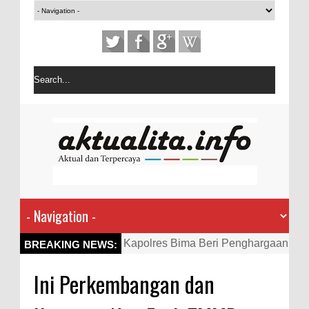
Kapolres Bima Beri Penghargaan
BREAKING NEWS:
ke Kades dan Ketua RT Yang
Ini Perkembangan dan
Aktif Bantu Polisi Berantas
Narkoba