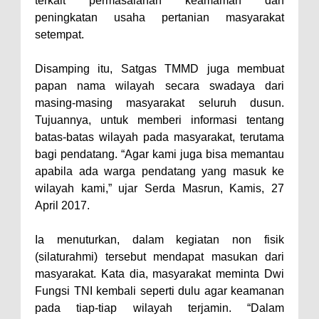
terkait permasalahan keamaman dan
peningkatan usaha pertanian masyarakat
Polres Bima Bantu Warga Padolo
setempat.
Atasi Krisis Air Bersih
Wali Kota Bima Tinjau Rumah
Disamping itu, Satgas TMMD juga membuat
Warga Tidak Layak Huni di
papan nama wilayah secara swadaya dari
masing-masing masyarakat seluruh dusun.
Kelurahan Oi Mbo, Dorong
Tujuannya, untuk memberi informasi tentang
Percepatan Bantuan BSPS
batas-batas wilayah pada masyarakat, terutama
Wakil Wali Kota Bima
bagi pendatang. “Agar kami juga bisa memantau
Konsultasikan Usulan Inpres
apabila ada warga pendatang yang masuk ke
wilayah kami,” ujar Serda Masrun, Kamis, 27
Jalan Daerah 2026 dan
April 2017.
Persiapan DAK 2027 ke BPJN
NTB
Ia menuturkan, dalam kegiatan non fisik
Wali Kota Tekankan Disiplin ASN
(silaturahmi) tersebut mendapat masukan dari
masyarakat. Kata dia, masyarakat meminta Dwi
dan Penguatan Kolaborasi
Fungsi TNI kembali seperti dulu agar keamanan
Wali Kota Bima Hadiri Rakornas
pada tiap-tiap wilayah terjamin. “Dalam