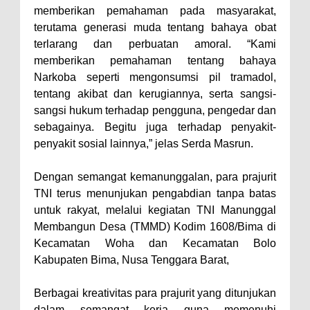
Warga Dena Hadapi Krisis Air
memberikan pemahaman pada masyarakat,
Bersih
terutama generasi muda tentang bahaya obat
Polsek Bolo Bongkar Peredaran
terlarang dan perbuatan amoral. “Kami
memberikan pemahaman tentang bahaya
Sabu di Tambe, 2 Pria
Narkoba seperti mengonsumsi pil tramadol,
Diamankan Bersama 23 Poket
tentang akibat dan kerugiannya, serta sangsi-
Sabu Siap Edar
sangsi hukum terhadap pengguna, pengedar dan
SIGAPUAN dan Ikhtiar Kota Bima
sebagainya. Begitu juga terhadap penyakit-
penyakit sosial lainnya,” jelas Serda Masrun.
Menjemput Korban Kekerasan
Dengan semangat kemanunggalan, para prajurit
TNI terus menunjukan pengabdian tanpa batas
untuk rakyat, melalui kegiatan TNI Manunggal
Membangun Desa (TMMD) Kodim 1608/Bima di
Kecamatan Woha dan Kecamatan Bolo
Kabupaten Bima, Nusa Tenggara Barat,
Berbagai kreativitas para prajurit yang ditunjukan
dalam semangat kerja guna memenuhi