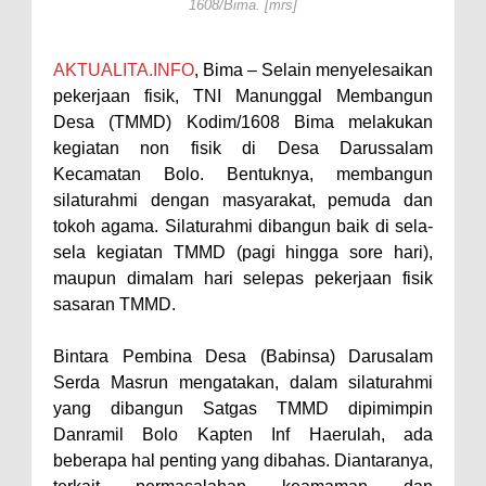
1608/Bima. [mrs]
Perairan Sanggar
Perkuat Soliditas-Sinergi,
AKTUALITA.INFO
, Bima – Selain menyelesaikan
Kapolres Bima Silaturahmi ke
pekerjaan fisik, TNI Manunggal Membangun
Desa (TMMD) Kodim/1608 Bima melakukan
Kejari dan Kodim 1608
kegiatan non fisik di Desa Darussalam
Nobar Piala Dunia Argentina vs
Kecamatan Bolo. Bentuknya, membangun
Inggris, Polres Bima Pererat
silaturahmi dengan masyarakat, pemuda dan
Silaturahmi dengan Masyarakat
tokoh agama. Silaturahmi dibangun baik di sela-
sela kegiatan TMMD (pagi hingga sore hari),
Antusiasnya Warga dan Polisi
maupun dimalam hari selepas pekerjaan fisik
Nobar Bareng Laga Prancis vs
sasaran TMMD.
Spanyol di Mapolres Bima
Wali Kota Bima Tinjau Finalisasi
Bintara Pembina Desa (Babinsa) Darusalam
Serda Masrun mengatakan, dalam silaturahmi
Pembangunan RSUD Kota Bima,
yang dibangun Satgas TMMD dipimimpin
Pastikan Pemindahan Layanan
Danramil Bolo Kapten Inf Haerulah, ada
Berjalan Bertahap
beberapa hal penting yang dibahas. Diantaranya,
"Polisi Peduli" Satsamapta