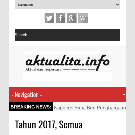
Kapolres Bima Beri Penghargaan
BREAKING NEWS:
ke Kades dan Ketua RT Yang
Tahun 2017, Semua
Aktif Bantu Polisi Berantas
Narkoba