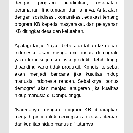
Kelautan dan Perikanan
dengan program pendidikan, kesehatan,
Pemkot Jawab Pandangan
perumahan, lingkungan, dan lainnya. Antaralain
dengan sosialisasi, komunikasi, edukasi tentang
Umum Fraksi DPRD terhadap
program KB kepada masyarakat, dan pelayanan
Raperda Pertanggungjawaban
KB ditingkat desa dan kelurahan.
Pelaksanaan APBD Kota Bima
Pimpin Upacara HUT
Apalagi lanjut Yayat, beberapa tahun ke depan
Indonesia akan mengalami bonus demografi,
Bhayangkara Ke-80, Kapolres
yakni kondisi jumlah usia produktif lebih tinggi
Bima: Jadikan Tugas Sebagai
dibanding yang tidak produktif. Kondisi tersebut
Ibadah, Kepercayaan Rakyat
akan menjadi bencana jika kualitas hidup
Landasan Utama
manusia Indonesia rendah. Sebaliknya, bonus
demografi akan menjadi anugerah jika kualitas
Kado HUT Bhayangkara Ke-80,
hidup manusia di Dompu tinggi.
Kapolres Bima Pimpin Kenaikan
Pangkat 42 Personel
“Karenanya, dengan program KB diharapkan
Bakti Sosial Bhayangkara Ke-80,
menjadi pintu untuk meningkatkan kesejahteraan
dan kualitas hidup manusia,” tuturnya.
Satsamapta Polres Bima Bantu