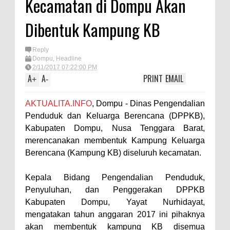
Kecamatan di Dompu Akan
TEGAS! Kapolres Bima PTDH 1
Dibentuk Kampung KB
Anggota dan Beri Reward 8
Personel Berprestasi
Reply
Staf Ahli Tekankan Peran
Dompu
,
Headline
2/11/2017 07:22:00 PM
Perempuan sebagai Penggerak
A
A
PRINT
EMAIL
+
-
Ekonomi Keluarga pada
AKTUALITA.INFO
, Dompu - Dinas Pengendalian
Pelatihan Kewirausahaan Kota
Penduduk dan Keluarga Berencana (DPPKB),
Bima
Kabupaten Dompu, Nusa Tenggara Barat,
Si Dokes Polres Bima Cek
merencanakan membentuk Kampung Keluarga
Kesehatan Korban Kapal Wisata
Berencana (Kampung KB) diseluruh kecamatan.
yang Tenggelam di Perairan
Kepala Bidang Pengendalian Penduduk,
Sanggar
Penyuluhan, dan Penggerakan DPPKB
Satpolairud Polres Bima dan Tim
Kabupaten Dompu, Yayat Nurhidayat,
Gabungan Evakuasi Korban
mengatakan tahun anggaran 2017 ini pihaknya
akan membentuk kampung KB disemua
Kapal Wisata Tenggelam di