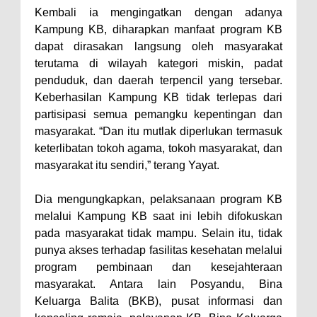
Warga Dena Hadapi Krisis Air
Kembali ia mengingatkan dengan adanya
Bersih
Kampung KB, diharapkan manfaat program KB
Polsek Bolo Bongkar Peredaran
dapat dirasakan langsung oleh masyarakat
terutama di wilayah kategori miskin, padat
Sabu di Tambe, 2 Pria
penduduk, dan daerah terpencil yang tersebar.
Diamankan Bersama 23 Poket
Keberhasilan Kampung KB tidak terlepas dari
Sabu Siap Edar
partisipasi semua pemangku kepentingan dan
SIGAPUAN dan Ikhtiar Kota Bima
masyarakat. “Dan itu mutlak diperlukan termasuk
keterlibatan tokoh agama, tokoh masyarakat, dan
Menjemput Korban Kekerasan
masyarakat itu sendiri,” terang Yayat.
Dia mengungkapkan, pelaksanaan program KB
melalui Kampung KB saat ini lebih difokuskan
pada masyarakat tidak mampu. Selain itu, tidak
punya akses terhadap fasilitas kesehatan melalui
program pembinaan dan kesejahteraan
masyarakat. Antara lain Posyandu, Bina
Keluarga Balita (BKB), pusat informasi dan