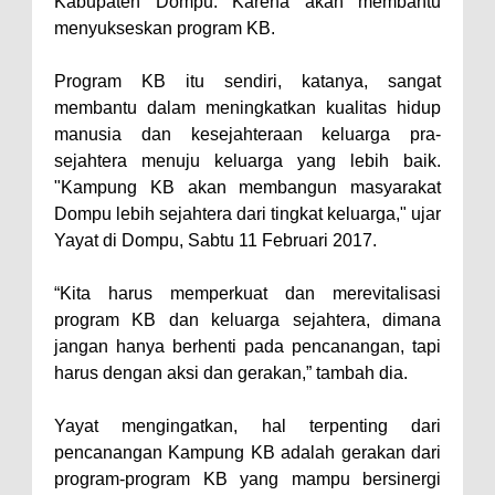
Kabupaten Dompu. Karena akan membantu
menyukseskan program KB.
Polres Bima Bantu Warga Padolo
Atasi Krisis Air Bersih
Program KB itu sendiri, katanya, sangat
Wali Kota Bima Tinjau Rumah
membantu dalam meningkatkan kualitas hidup
Warga Tidak Layak Huni di
manusia dan kesejahteraan keluarga pra-
sejahtera menuju keluarga yang lebih baik.
Kelurahan Oi Mbo, Dorong
"Kampung KB akan membangun masyarakat
Percepatan Bantuan BSPS
Dompu lebih sejahtera dari tingkat keluarga," ujar
Wakil Wali Kota Bima
Yayat di Dompu, Sabtu 11 Februari 2017.
Konsultasikan Usulan Inpres
“Kita harus memperkuat dan merevitalisasi
Jalan Daerah 2026 dan
program KB dan keluarga sejahtera, dimana
Persiapan DAK 2027 ke BPJN
jangan hanya berhenti pada pencanangan, tapi
NTB
harus dengan aksi dan gerakan,” tambah dia.
Wali Kota Tekankan Disiplin ASN
Yayat mengingatkan, hal terpenting dari
dan Penguatan Kolaborasi
pencanangan Kampung KB adalah gerakan dari
Wali Kota Bima Hadiri Rakornas
program-program KB yang mampu bersinergi