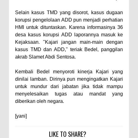
Warga Dena Hadapi Krisis Air
Bersih
Selain kasus TMD yang disorot, kasus dugaan
Polsek Bolo Bongkar Peredaran
korupsi pengelolaan ADD pun menjadi perhatian
HMI untuk dituntaskan. Karena informasinya 36
Sabu di Tambe, 2 Pria
desa kasus korupsi ADD laporannya masuk ke
Diamankan Bersama 23 Poket
Kejaksaan. "Kajari jangan main-main dengan
Sabu Siap Edar
kasus TMD dan ADD," teriak Bedel, panggilan
SIGAPUAN dan Ikhtiar Kota Bima
akrab Slamet Abdi Sentosa.
Menjemput Korban Kekerasan
Kembali Bedel menyoroti kinerja Kajari yang
dinilai lamban. Dirinya pun mengingatkan Kajari
untuk mundur dari jabatan jika tidak mampu
menyelesaikan tugas atau mandat yang
diberikan oleh negara.
[yani]
LIKE TO SHARE?