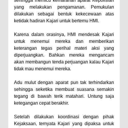
sehingga memicu kemarahan aparat Kepolisian
yang melakukan pengamanan. Pemukulan
Polres Bima Bantu Warga Padolo
dilakukan sebagai bentuk kekecewaan atas
Atasi Krisis Air Bersih
ketidak hadiran Kajari untuk bertemu HMI.
Wali Kota Bima Tinjau Rumah
Warga Tidak Layak Huni di
Karena dalam orasinya, HMI mendesak Kajari
untuk menemui mereka dan memberikan
Kelurahan Oi Mbo, Dorong
keterangan tegas perihal materi aksi yang
Percepatan Bantuan BSPS
diperjuangkan. Bahkan mereka mengancam
Wakil Wali Kota Bima
akan membangun tenda perjuangan kalau Kajari
Konsultasikan Usulan Inpres
tidak mau menemui mereka.
Jalan Daerah 2026 dan
Adu mulut dengan aparat pun tak terhindarkan
Persiapan DAK 2027 ke BPJN
sehingga seketika membuat suasana semakin
NTB
tegang di bawah terik matahari. Untung saja
Wali Kota Tekankan Disiplin ASN
ketegangan cepat berakhir.
dan Penguatan Kolaborasi
Setelah dilakukan koordinasi dengan pihak
Wali Kota Bima Hadiri Rakornas
Kejaksaan, ternyata Kajari yang dipaksa untuk