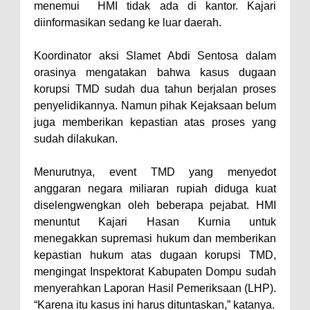
Kelautan dan Perikanan
menemui HMI tidak ada di kantor. Kajari
Pemkot Jawab Pandangan
diinformasikan sedang ke luar daerah.
Umum Fraksi DPRD terhadap
Koordinator aksi Slamet Abdi Sentosa dalam
Raperda Pertanggungjawaban
orasinya mengatakan bahwa kasus dugaan
Pelaksanaan APBD Kota Bima
korupsi TMD sudah dua tahun berjalan proses
Pimpin Upacara HUT
penyelidikannya. Namun pihak Kejaksaan belum
juga memberikan kepastian atas proses yang
Bhayangkara Ke-80, Kapolres
sudah dilakukan.
Bima: Jadikan Tugas Sebagai
Ibadah, Kepercayaan Rakyat
Menurutnya, event TMD yang menyedot
Landasan Utama
anggaran negara miliaran rupiah diduga kuat
diselengwengkan oleh beberapa pejabat. HMI
Kado HUT Bhayangkara Ke-80,
menuntut Kajari Hasan Kurnia untuk
Kapolres Bima Pimpin Kenaikan
menegakkan supremasi hukum dan memberikan
Pangkat 42 Personel
kepastian hukum atas dugaan korupsi TMD,
Bakti Sosial Bhayangkara Ke-80,
mengingat Inspektorat Kabupaten Dompu sudah
menyerahkan Laporan Hasil Pemeriksaan (LHP).
Satsamapta Polres Bima Bantu
“Karena itu kasus ini harus dituntaskan,” katanya.