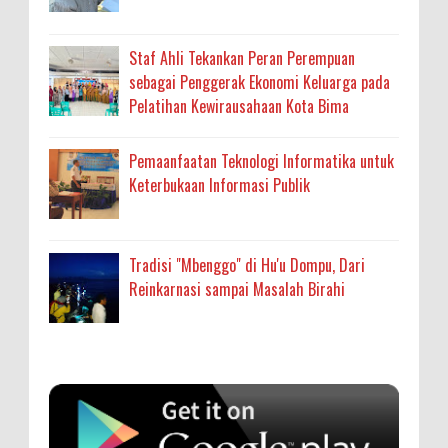
Staf Ahli Tekankan Peran Perempuan
sebagai Penggerak Ekonomi Keluarga pada
Pelatihan Kewirausahaan Kota Bima
Pemaanfaatan Teknologi Informatika untuk
Keterbukaan Informasi Publik
Tradisi "Mbenggo" di Hu'u Dompu, Dari
Reinkarnasi sampai Masalah Birahi
Anonymous
:
SIGAPUAN dan Ikhtiar Kota Bima Menjemput
Korban Kekerasan
Oleh: MardiaturrahmahAdministrasi Kesehatan