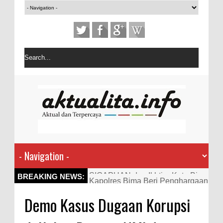
Kapolres Bima Beri Penghargaan
BREAKING NEWS:
ke Kades dan Ketua RT Yang
Demo Kasus Dugaan Korupsi
Aktif Bantu Polisi Berantas
Narkoba