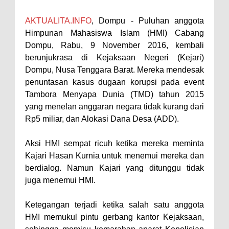
Perairan Sanggar
AKTUALITA.INFO
, Dompu - Puluhan anggota
Perkuat Soliditas-Sinergi,
Himpunan Mahasiswa Islam (HMI) Cabang
Kapolres Bima Silaturahmi ke
Dompu, Rabu, 9 November 2016, kembali
berunjukrasa di Kejaksaan Negeri (Kejari)
Kejari dan Kodim 1608
Dompu, Nusa Tenggara Barat. Mereka mendesak
Nobar Piala Dunia Argentina vs
penuntasan kasus dugaan korupsi pada event
Inggris, Polres Bima Pererat
Tambora Menyapa Dunia (TMD) tahun 2015
Silaturahmi dengan Masyarakat
yang menelan anggaran negara tidak kurang dari
Rp5 miliar, dan Alokasi Dana Desa (ADD).
Antusiasnya Warga dan Polisi
Nobar Bareng Laga Prancis vs
Aksi HMI sempat ricuh ketika mereka meminta
Spanyol di Mapolres Bima
Kajari Hasan Kurnia untuk menemui mereka dan
Wali Kota Bima Tinjau Finalisasi
berdialog. Namun Kajari yang ditunggu tidak
juga menemui HMI.
Pembangunan RSUD Kota Bima,
Pastikan Pemindahan Layanan
Ketegangan terjadi ketika salah satu anggota
Berjalan Bertahap
HMI memukul pintu gerbang kantor Kejaksaan,
"Polisi Peduli" Satsamapta