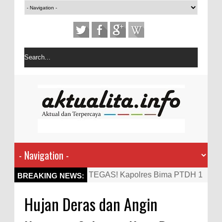
TEGAS! Kapolres Bima PTDH 1
BREAKING NEWS:
Anggota dan Beri Reward 8
Hujan Deras dan Angin
Personel Berprestasi
Staf Ahli Tekankan Peran