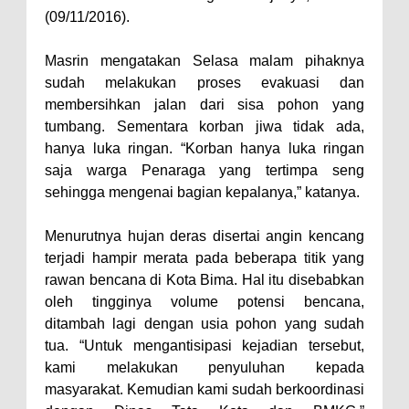
(09/11/2016).
Kelurahan Oi Mbo, Dorong
Percepatan Bantuan BSPS
Masrin mengatakan Selasa malam pihaknya
Wakil Wali Kota Bima
sudah melakukan proses evakuasi dan
membersihkan jalan dari sisa pohon yang
Konsultasikan Usulan Inpres
tumbang. Sementara korban jiwa tidak ada,
Jalan Daerah 2026 dan
hanya luka ringan. “Korban hanya luka ringan
Persiapan DAK 2027 ke BPJN
saja warga Penaraga yang tertimpa seng
NTB
sehingga mengenai bagian kepalanya,” katanya.
Wali Kota Tekankan Disiplin ASN
Menurutnya hujan deras disertai angin kencang
dan Penguatan Kolaborasi
terjadi hampir merata pada beberapa titik yang
Wali Kota Bima Hadiri Rakornas
rawan bencana di Kota Bima. Hal itu disebabkan
Kelautan dan Perikanan
oleh tingginya volume potensi bencana,
ditambah lagi dengan usia pohon yang sudah
Pemkot Jawab Pandangan
tua. “Untuk mengantisipasi kejadian tersebut,
Umum Fraksi DPRD terhadap
kami melakukan penyuluhan kepada
Raperda Pertanggungjawaban
masyarakat. Kemudian kami sudah berkoordinasi