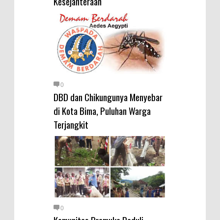
Kesejahteraan
Diamankan Bersama 23 Poket
Sabu Siap Edar
SIGAPUAN dan Ikhtiar Kota Bima
Menjemput Korban Kekerasan
Kapolres Bima Beri Penghargaan
ke Kades dan Ketua RT Yang
0
Aktif Bantu Polisi Berantas
DBD dan Chikungunya Menyebar
Narkoba
di Kota Bima, Puluhan Warga
Terjangkit
0