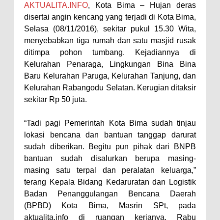
AKTUALITA.INFO
, Kota Bima – Hujan deras
Nobar Piala Dunia Argentina vs
disertai angin kencang yang terjadi di Kota Bima,
Inggris, Polres Bima Pererat
Selasa (08/11/2016), sekitar pukul 15.30 Wita,
menyebabkan tiga rumah dan satu masjid rusak
Silaturahmi dengan Masyarakat
ditimpa pohon tumbang. Kejadiannya di
Antusiasnya Warga dan Polisi
Kelurahan Penaraga, Lingkungan Bina Bina
Nobar Bareng Laga Prancis vs
Baru Kelurahan Paruga, Kelurahan Tanjung, dan
Spanyol di Mapolres Bima
Kelurahan Rabangodu Selatan. Kerugian ditaksir
sekitar Rp 50 juta.
Wali Kota Bima Tinjau Finalisasi
Pembangunan RSUD Kota Bima,
“Tadi pagi Pemerintah Kota Bima sudah tinjau
Pastikan Pemindahan Layanan
lokasi bencana dan bantuan tanggap darurat
Berjalan Bertahap
sudah diberikan. Begitu pun pihak dari BNPB
bantuan sudah disalurkan berupa masing-
"Polisi Peduli" Satsamapta
masing satu terpal dan peralatan keluarga,”
Polres Bima Bantu Warga Padolo
terang Kepala Bidang Kedaruratan dan Logistik
Atasi Krisis Air Bersih
Badan Penanggulangan Bencana Daerah
Wali Kota Bima Tinjau Rumah
(BPBD) Kota Bima, Masrin SPt, pada
aktualita.info di ruangan kerjanya, Rabu
Warga Tidak Layak Huni di