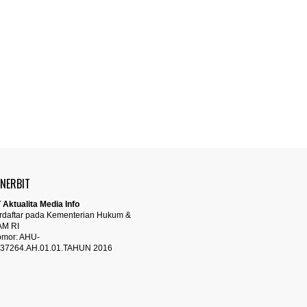
ENERBIT
 Aktualita Media Info
rdaftar pada Kementerian Hukum &
AM RI
mor: AHU-
37264.AH.01.01.TAHUN 2016