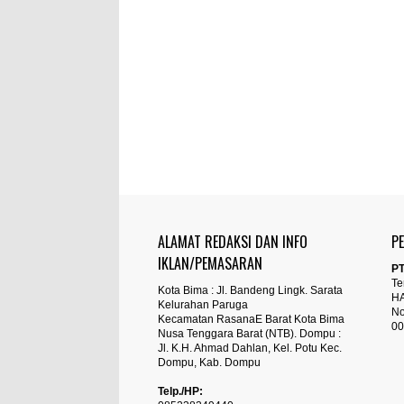
ALAMAT REDAKSI DAN INFO
P
IKLAN/PEMASARAN
PT
Te
Kota Bima : Jl. Bandeng Lingk. Sarata
H
Kelurahan Paruga
No
Kecamatan RasanaE Barat Kota Bima
00
Nusa Tenggara Barat (NTB). Dompu :
Jl. K.H. Ahmad Dahlan, Kel. Potu Kec.
Dompu, Kab. Dompu
Telp./HP: