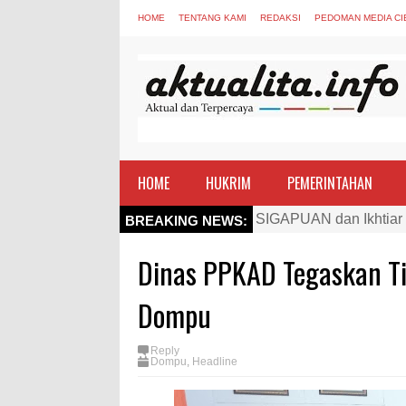
HOME
TENTANG KAMI
REDAKSI
PEDOMAN MEDIA CI
HOME
HUKRIM
PEMERINTAHAN
Kapolres Bima Beri Pe
BREAKING NEWS:
TEGAS! Kapolres Bima 
Dinas PPKAD Tegaskan T
Staf Ahli Tekankan Pe
Si Dokes Polres Bima 
Dompu
Satpolairud Polres Bi
Reply
Perkuat Soliditas-Sine
Dompu
,
Headline
Nobar Piala Dunia Arge