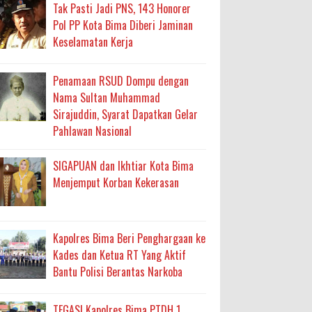
ma
Tak Pasti Jadi PNS, 143 Honorer
Pol PP Kota Bima Diberi Jaminan
an Layanan Berjalan Bertahap
Keselamatan Kerja
 Percepatan Bantuan BSPS
Penamaan RSUD Dompu dengan
an DAK 2027 ke BPJN NTB
Nama Sultan Muhammad
Sirajuddin, Syarat Dapatkan Gelar
Pahlawan Nasional
an Pelaksanaan APBD Kota Bima
SIGAPUAN dan Ikhtiar Kota Bima
adah, Kepercayaan Rakyat Landasan Utama
Menjemput Korban Kekerasan
isis Air Bersih
 Sabu Siap Edar
Kapolres Bima Beri Penghargaan ke
Kades dan Ketua RT Yang Aktif
Bantu Polisi Berantas Narkoba
TEGAS! Kapolres Bima PTDH 1