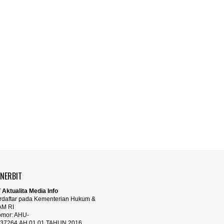
ENERBIT
 Aktualita Media Info
rdaftar pada Kementerian Hukum &
AM RI
mor: AHU-
37264.AH.01.01.TAHUN 2016