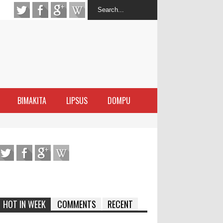
BIMAKITA
LIPSUS
DOMPU
antas Narkoba
latihan Kewirausahaan Kota Bima
ran Sanggar
 di Perairan Sanggar
HOT IN WEEK
COMMENTS
RECENT
arakat