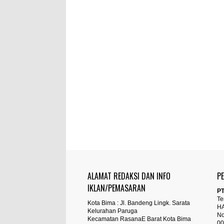
ALAMAT REDAKSI DAN INFO
P
IKLAN/PEMASARAN
PT
Te
Kota Bima : Jl. Bandeng Lingk. Sarata
H
Kelurahan Paruga
No
Kecamatan RasanaE Barat Kota Bima
00