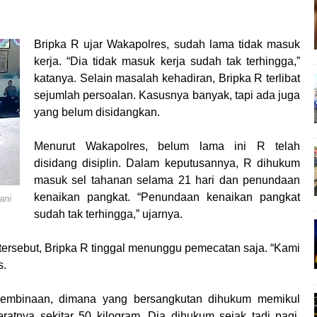
 Polisi Nobar Bareng Laga Prancis vs Spanyol di Mapolres Bi
 Finalisasi Pembangunan RSUD Kota Bima, Pastikan Pemindah
Bripka R ujar Wakapolres, sudah lama tidak masuk
apta Polres Bima Bantu Warga Padolo Atasi Krisis Air Bersih
kerja. “Dia tidak masuk kerja sudah tak terhingga,”
 Rumah Warga Tidak Layak Huni di Kelurahan Oi Mbo, Dorong
katanya. Selain masalah kehadiran, Bripka R terlibat
Konsultasikan Usulan Inpres Jalan Daerah 2026 dan Persiap
sejumlah persoalan. Kasusnya banyak, tapi ada juga
siplin ASN dan Penguatan Kolaborasi
yang belum disidangkan.
 Rakornas Kelautan dan Perikanan
Menurut Wakapolres, belum lama ini R telah
gan Umum Fraksi DPRD terhadap Raperda Pertanggungjawab
disidang disiplin. Dalam keputusannya, R dihukum
hayangkara Ke-80, Kapolres Bima: Jadikan Tugas Sebagai Ib
masuk sel tahanan selama 21 hari dan penundaan
 Ke-80, Kapolres Bima Pimpin Kenaikan Pangkat 42 Personel
kenaikan pangkat. “Penundaan kenaikan pangkat
ani
sudah tak terhingga,” ujarnya.
ara Ke-80, Satsamapta Polres Bima Bantu Warga Dena Hadapi Kr
eredaran Sabu di Tambe, 2 Pria Diamankan Bersama 23 Poket
ersebut, Bripka R tinggal menunggu pemecatan saja. “Kami
 Kota Bima Menjemput Korban Kekerasan
s.
 pembinaan, dimana yang bersangkutan dihukum memikul
atnya sekitar 50 kilogram. Dia dihukum sejak tadi pagi.