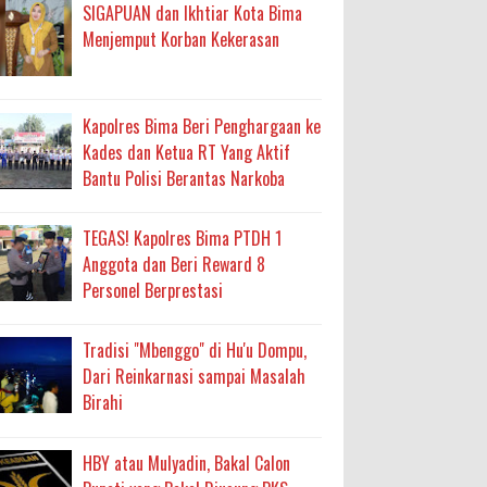
ma
SIGAPUAN dan Ikhtiar Kota Bima
Menjemput Korban Kekerasan
an Layanan Berjalan Bertahap
 Percepatan Bantuan BSPS
Kapolres Bima Beri Penghargaan ke
an DAK 2027 ke BPJN NTB
Kades dan Ketua RT Yang Aktif
Bantu Polisi Berantas Narkoba
an Pelaksanaan APBD Kota Bima
TEGAS! Kapolres Bima PTDH 1
Anggota dan Beri Reward 8
adah, Kepercayaan Rakyat Landasan Utama
Personel Berprestasi
isis Air Bersih
Tradisi "Mbenggo" di Hu'u Dompu,
 Sabu Siap Edar
Dari Reinkarnasi sampai Masalah
Birahi
HBY atau Mulyadin, Bakal Calon