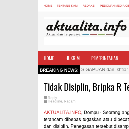
HOME
TENTANG KAMI
REDAKSI
PEDOMAN MEDIA CI
HOME
HUKRIM
PEMERINTAHAN
Kapolres Bima Beri Pe
BREAKING NEWS:
TEGAS! Kapolres Bima 
Tidak Disiplin, Bripka R
Staf Ahli Tekankan Pe
Si Dokes Polres Bima 
Reply
Headline
,
Ragam
Satpolairud Polres Bi
AKTUALITA.INFO
, Dompu - Seorang ang
Perkuat Soliditas-Sine
terancam dibebas tugaskan atau dipecat
Nobar Piala Dunia Arge
dan disiplin. Penegasan tersebut disamp