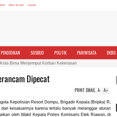
BER
INFO IKLAN
LOGIN
PENDIDIKAN
SOSBUD
POLITIK
PARIWISATA
EKBIS
nghargaan ke Kades dan Ketua RT Yang Aktif Bantu Polisi Ber
PTDH 1 Anggota dan Beri Reward 8 Personel Berprestasi
 Terancam Dipecat
ran Perempuan sebagai Penggerak Ekonomi Keluarga pada Pe
Cek Kesehatan Korban Kapal Wisata yang Tenggelam di Perai
PRINT
EMAIL
A
A
-
+
ma dan Tim Gabungan Evakuasi Korban Kapal Wisata Tenggelam
gota Kepolisian Resort Dompu, Brigadir Kepala (Bripka) R,
rgi, Kapolres Bima Silaturahmi ke Kejari dan Kodim 1608
 dari kesatuannya karena terlalu banyak melanggar aturan
ntina vs Inggris, Polres Bima Pererat Silaturahmi dengan Masy
aikan oleh Wakil Kepala Polres Komisaris Etek Riawan, di