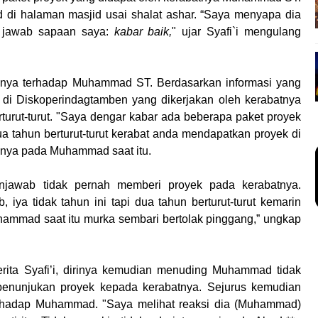
i halaman masjid usai shalat ashar. “Saya menyapa dia
 jawab sapaan saya:
kabar baik,
" ujar Syafi`i mengulang
sinya terhadap Muhammad ST. Berdasarkan informasi yang
 di Diskoperindagtamben yang dikerjakan oleh kerabatnya
urut-turut. "Saya dengar kabar ada beberapa paket proyek
 tahun berturut-turut kerabat anda mendapatkan proyek di
sinya pada Muhammad saat itu.
enjawab tidak pernah memberi proyek pada kerabatnya.
 iya tidak tahun ini tapi dua tahun berturut-turut kemarin
hammad saat itu murka sembari bertolak pinggang,” ungkap
erita Syafi’i, dirinya kemudian menuding Muhammad tidak
penunjukan proyek kepada kerabatnya. Sejurus kemudian
terhadap Muhammad. "Saya melihat reaksi dia (Muhammad)