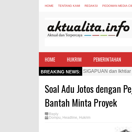
HOME
TENTANG KAMI
REDAKSI
PEDOMAN MEDIA CI
HOME
HUKRIM
PEMERINTAHAN
Kapolres Bima Beri Pe
BREAKING NEWS:
TEGAS! Kapolres Bima 
Soal Adu Jotos dengan Pej
Staf Ahli Tekankan Pe
Si Dokes Polres Bima 
Bantah Minta Proyek
Satpolairud Polres Bi
Reply
Perkuat Soliditas-Sine
Dompu
,
Headline
,
Hukrim
Nobar Piala Dunia Arge