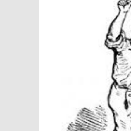
Antusiasnya Warga dan
Wali Kota Bima Tinjau
"Polisi Peduli" Satsam
Wali Kota Bima Tinjau
Wakil Wali Kota Bima 
Wali Kota Tekankan Di
Wali Kota Bima Hadiri
Pemkot Jawab Pandan
Pimpin Upacara HUT B
Kado HUT Bhayangkara
Bakti Sosial Bhayangk
Polsek Bolo Bongkar P
SIGAPUAN dan Ikhtiar