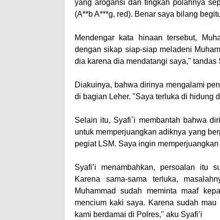
yang arogansi dan tingkah polahnya sepe
(A**b A***g, red). Benar saya bilang begitu
Mendengar kata hinaan tersebut, Muh
dengan sikap siap-siap meladeni Muhamm
dia karena dia mendatangi saya," tandas S
Diakuinya, bahwa dirinya mengalami pe
di bagian Leher. "Saya terluka di hidung da
Selain itu, Syafi`i membantah bahwa di
untuk memperjuangkan adiknya yang berpro
pegiat LSM. Saya ingin memperjuangkan a
Syafi’i menambahkan, persoalan itu 
Karena sama-sama terluka, masalahny
Muhammad sudah meminta maaf kepa
mencium kaki saya. Karena sudah mau 
kami berdamai di Polres," aku Syafi’i