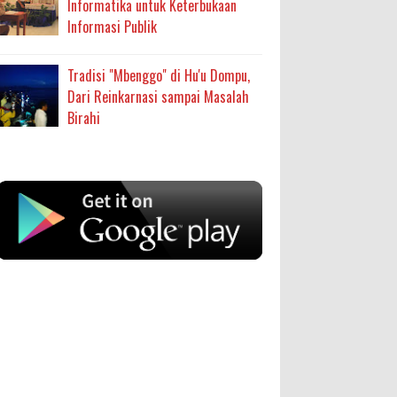
Informatika untuk Keterbukaan
Informasi Publik
Tradisi "Mbenggo" di Hu'u Dompu,
Dari Reinkarnasi sampai Masalah
Birahi
Anonymous
:
SIGAPUAN dan Ikhtiar Kota Bima
Menjemput Korban Kekerasan
Oleh: MardiaturrahmahAdministrasi
sumbu pdk nh org
Kesehatan Ahli Madya, Dinas Kesehatan
... read more
Anonymous
:
Aug 04 2026
Kapolres Bima Beri Penghargaan ke Kades
sayng jabatan melayang
dan Ketua RT Yang Aktif Bantu Polisi
Berantas Narkoba
Anonymous
:
Kabupaten BIMA, Aktualita.– Kapolres
Bima Kabupaten AKBP Muhammad