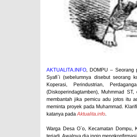
AKTUALITA.INFO
, DOMPU – Seorang 
Syafi`i (sebelumnya disebut seorang k
Koperasi, Perindustrian, Perdaga
(Diskoperindagtamben), Muhmmad ST, d
membantah jika pemicu adu jotos itu a
meminta proyek pada Muhammad. Klarifi
katanya pada
Aktualita.info
.
Warga Desa O`o, Kecamatan Dompu, Ka
terjadi. Awalnya dia ingin mengkonfirma