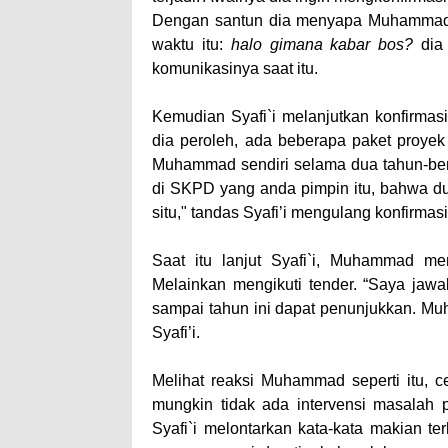
Dengan santun dia menyapa Muhammad d
waktu itu:
halo gimana kabar bos?
dia
komunikasinya saat itu.
Kemudian Syafi`i melanjutkan konfirma
dia peroleh, ada beberapa paket proyek
Muhammad sendiri selama dua tahun-bert
di SKPD yang anda pimpin itu, bahwa dua
situ," tandas Syafi’i mengulang konfirma
Saat itu lanjut Syafi`i, Muhammad m
Melainkan mengikuti tender. “Saya jawab,
sampai tahun ini dapat penunjukkan. Mu
Syafi’i.
Melihat reaksi Muhammad seperti itu, c
mungkin tidak ada intervensi masalah 
Syafi`i melontarkan kata-kata makian 