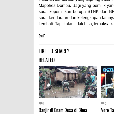
Mapolres Dompu. Bagi yang pemilik yan
surat kepemilikan berupa STNK dan B
surat kendaraan dan kelengkapan lainny
kembali. Tapi kalau tidak bisa, terpaksa k
[rul]
LIKE TO SHARE?
RELATED
0
0
Banjir di Enam Desa di Bima
Vero T