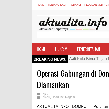
HOME
TENTANG KAMI
REDAKSI
PEDOMAN MEDIA CI
HOME
HUKRIM
PEMERINTAHAN
Wali Kota Bima Tinjau
BREAKING NEWS:
"Polisi Peduli" Satsam
Operasi Gabungan di Do
Wali Kota Bima Tinjau
Wakil Wali Kota Bima 
Diamankan
Wali Kota Tekankan Di
Reply
Wali Kota Bima Hadiri
Dompu
,
Headline
,
Ragam
Pemkot Jawab Pandan
AKTUALITA.INFO, DOMPU – Puluhan k