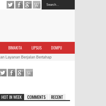
BIMAKITA
LIPSUS
DOMPU
an Layanan Berjalan Bertahap
 Percepatan Bantuan BSPS
an DAK 2027 ke BPJN NTB
HOT IN WEEK
COMMENTS
RECENT
an Pelaksanaan APBD Kota Bima