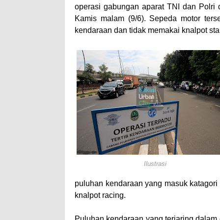
Pimpin Upacara HUT B
operasi gabungan aparat TNI dan Polri
Kado HUT Bhayangkara
Kamis malam (9/6). Sepeda motor terse
kendaraan dan tidak memakai knalpot stan
Bakti Sosial Bhayangk
Polsek Bolo Bongkar P
SIGAPUAN dan Ikhtiar
Kapolres Bima Beri Pe
TEGAS! Kapolres Bima 
Staf Ahli Tekankan Pe
Si Dokes Polres Bima 
Satpolairud Polres Bi
Perkuat Soliditas-Sine
Nobar Piala Dunia Arge
Ilustrasi
Antusiasnya Warga dan
puluhan kendaraan yang masuk katagori m
knalpot racing.
Puluhan kendaraan yang terjaring dalam op