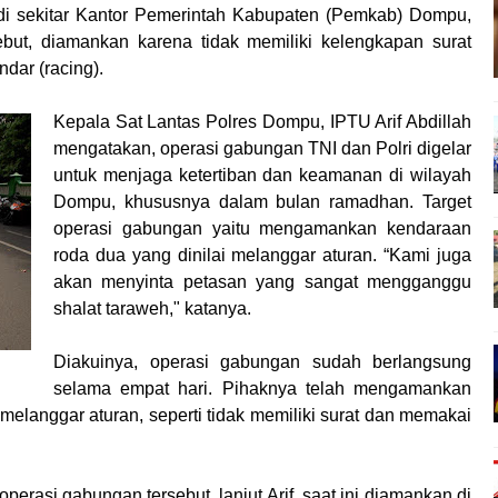
hayangkara Ke-80, Kapolres Bima: Jadikan Tugas Sebagai Ib
 di sekitar Kantor Pemerintah Kabupaten (Pemkab) Dompu,
 Ke-80, Kapolres Bima Pimpin Kenaikan Pangkat 42 Personel
but, diamankan karena tidak memiliki kelengkapan surat
dar (racing).
ara Ke-80, Satsamapta Polres Bima Bantu Warga Dena Hadapi Kr
eredaran Sabu di Tambe, 2 Pria Diamankan Bersama 23 Poket
Kepala Sat Lantas Polres Dompu, IPTU Arif Abdillah
 Kota Bima Menjemput Korban Kekerasan
mengatakan, operasi gabungan TNI dan Polri digelar
nghargaan ke Kades dan Ketua RT Yang Aktif Bantu Polisi Ber
untuk menjaga ketertiban dan keamanan di wilayah
Dompu, khususnya dalam bulan ramadhan. Target
PTDH 1 Anggota dan Beri Reward 8 Personel Berprestasi
operasi gabungan yaitu mengamankan kendaraan
ran Perempuan sebagai Penggerak Ekonomi Keluarga pada Pe
roda dua yang dinilai melanggar aturan. “Kami juga
Cek Kesehatan Korban Kapal Wisata yang Tenggelam di Perai
akan menyinta petasan yang sangat mengganggu
ma dan Tim Gabungan Evakuasi Korban Kapal Wisata Tenggelam
shalat taraweh," katanya.
rgi, Kapolres Bima Silaturahmi ke Kejari dan Kodim 1608
Diakuinya, operasi gabungan sudah berlangsung
ntina vs Inggris, Polres Bima Pererat Silaturahmi dengan Masy
selama empat hari. Pihaknya telah mengamankan
 Polisi Nobar Bareng Laga Prancis vs Spanyol di Mapolres Bi
elanggar aturan, seperti tidak memiliki surat dan memakai
erasi gabungan tersebut, lanjut Arif, saat ini diamankan di