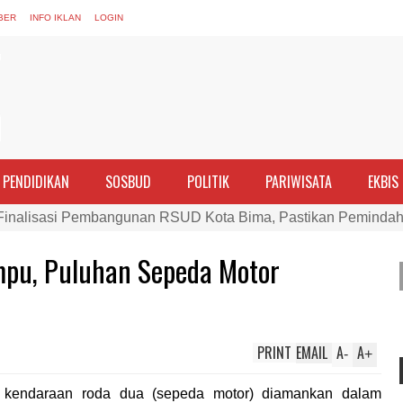
BER
INFO IKLAN
LOGIN
PENDIDIKAN
SOSBUD
POLITIK
PARIWISATA
EKBIS
 Finalisasi Pembangunan RSUD Kota Bima, Pastikan Pemindah
apta Polres Bima Bantu Warga Padolo Atasi Krisis Air Bersih
mpu, Puluhan Sepeda Motor
 Rumah Warga Tidak Layak Huni di Kelurahan Oi Mbo, Dorong
Konsultasikan Usulan Inpres Jalan Daerah 2026 dan Persiap
siplin ASN dan Penguatan Kolaborasi
PRINT
EMAIL
A
A
 Rakornas Kelautan dan Perikanan
-
+
gan Umum Fraksi DPRD terhadap Raperda Pertanggungjawab
endaraan roda dua (sepeda motor) diamankan dalam