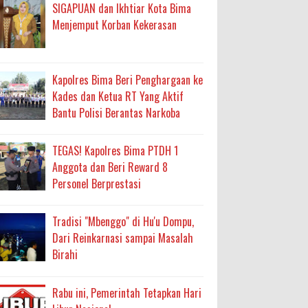
adah, Kepercayaan Rakyat Landasan Utama
SIGAPUAN dan Ikhtiar Kota Bima
Menjemput Korban Kekerasan
isis Air Bersih
 Sabu Siap Edar
Kapolres Bima Beri Penghargaan ke
Kades dan Ketua RT Yang Aktif
antas Narkoba
Bantu Polisi Berantas Narkoba
latihan Kewirausahaan Kota Bima
TEGAS! Kapolres Bima PTDH 1
Anggota dan Beri Reward 8
ran Sanggar
Personel Berprestasi
 di Perairan Sanggar
Tradisi "Mbenggo" di Hu'u Dompu,
arakat
Dari Reinkarnasi sampai Masalah
ma
Birahi
Rabu ini, Pemerintah Tetapkan Hari