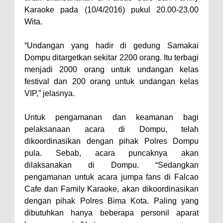
Kelautan dan Perikanan
Karaoke pada (10/4/2016) pukul 20.00-23.00
Pemkot Jawab Pandangan
Wita.
Umum Fraksi DPRD terhadap
Raperda Pertanggungjawaban
“Undangan yang hadir di gedung Samakai
Dompu ditargetkan sekitar 2200 orang. Itu terbagi
Pelaksanaan APBD Kota Bima
menjadi 2000 orang untuk undangan kelas
Pimpin Upacara HUT
festival dan 200 orang untuk undangan kelas
Bhayangkara Ke-80, Kapolres
VIP,” jelasnya.
Bima: Jadikan Tugas Sebagai
Untuk pengamanan dan keamanan bagi
Ibadah, Kepercayaan Rakyat
pelaksanaan acara di Dompu, telah
Landasan Utama
dikoordinasikan dengan pihak Polres Dompu
Kado HUT Bhayangkara Ke-80,
pula. Sebab, acara puncaknya akan
Kapolres Bima Pimpin Kenaikan
dilaksanakan di Dompu. “Sedangkan
pengamanan untuk acara jumpa fans di Falcao
Pangkat 42 Personel
Cafe dan Family Karaoke, akan dikoordinasikan
Bakti Sosial Bhayangkara Ke-80,
dengan pihak Polres Bima Kota. Paling yang
Satsamapta Polres Bima Bantu
dibutuhkan hanya beberapa personil aparat