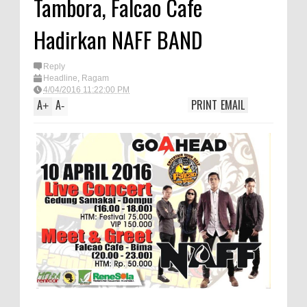
Tambora, Falcao Cafe
TEGAS! Kapolres Bima PTDH 1
Hadirkan NAFF BAND
Anggota dan Beri Reward 8
Personel Berprestasi
Reply
Staf Ahli Tekankan Peran
Headline
,
Ragam
4/04/2016 11:22:00 PM
Perempuan sebagai Penggerak
A
A
PRINT
EMAIL
+
-
Ekonomi Keluarga pada
Pelatihan Kewirausahaan Kota
Bima
Si Dokes Polres Bima Cek
Kesehatan Korban Kapal Wisata
yang Tenggelam di Perairan
Sanggar
Satpolairud Polres Bima dan Tim
Gabungan Evakuasi Korban
Kapal Wisata Tenggelam di