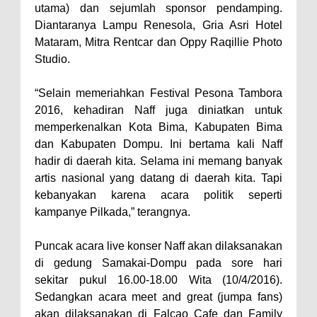
utama) dan sejumlah sponsor pendamping.
Polres Bima Bantu Warga Padolo
Diantaranya Lampu Renesola, Gria Asri Hotel
Atasi Krisis Air Bersih
Mataram, Mitra Rentcar dan Oppy Raqillie Photo
Studio.
Wali Kota Bima Tinjau Rumah
Warga Tidak Layak Huni di
“Selain memeriahkan Festival Pesona Tambora
Kelurahan Oi Mbo, Dorong
2016, kehadiran Naff juga diniatkan untuk
Percepatan Bantuan BSPS
memperkenalkan Kota Bima, Kabupaten Bima
dan Kabupaten Dompu. Ini bertama kali Naff
Wakil Wali Kota Bima
hadir di daerah kita. Selama ini memang banyak
Konsultasikan Usulan Inpres
artis nasional yang datang di daerah kita. Tapi
Jalan Daerah 2026 dan
kebanyakan karena acara politik seperti
Persiapan DAK 2027 ke BPJN
kampanye Pilkada,” terangnya.
NTB
Puncak acara live konser Naff akan dilaksanakan
Wali Kota Tekankan Disiplin ASN
di gedung Samakai-Dompu pada sore hari
dan Penguatan Kolaborasi
sekitar pukul 16.00-18.00 Wita (10/4/2016).
Wali Kota Bima Hadiri Rakornas
Sedangkan acara meet and great (jumpa fans)
akan dilaksanakan di Falcao Cafe dan Family