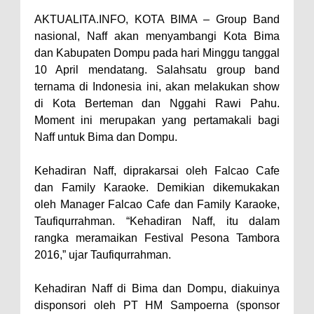
Perairan Sanggar
AKTUALITA.INFO, KOTA BIMA – Group Band
nasional, Naff akan menyambangi Kota Bima
Perkuat Soliditas-Sinergi,
dan Kabupaten Dompu pada hari Minggu tanggal
Kapolres Bima Silaturahmi ke
10 April mendatang. Salahsatu group band
Kejari dan Kodim 1608
ternama di Indonesia ini, akan melakukan show
Nobar Piala Dunia Argentina vs
di Kota Berteman dan Nggahi Rawi Pahu.
Moment ini merupakan yang pertamakali bagi
Inggris, Polres Bima Pererat
Naff untuk Bima dan Dompu.
Silaturahmi dengan Masyarakat
Antusiasnya Warga dan Polisi
Kehadiran Naff, diprakarsai oleh Falcao Cafe
Nobar Bareng Laga Prancis vs
dan Family Karaoke. Demikian dikemukakan
oleh Manager Falcao Cafe dan Family Karaoke,
Spanyol di Mapolres Bima
Taufiqurrahman. “Kehadiran Naff, itu dalam
Wali Kota Bima Tinjau Finalisasi
rangka meramaikan Festival Pesona Tambora
Pembangunan RSUD Kota Bima,
2016,” ujar Taufiqurrahman.
Pastikan Pemindahan Layanan
Kehadiran Naff di Bima dan Dompu, diakuinya
Berjalan Bertahap
disponsori oleh PT HM Sampoerna (sponsor
"Polisi Peduli" Satsamapta