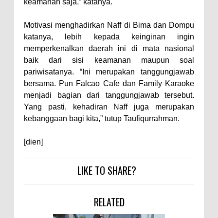
Warga Dena Hadapi Krisis Air
keamanan saja,” katanya.
Bersih
Motivasi menghadirkan Naff di Bima dan Dompu
Polsek Bolo Bongkar Peredaran
katanya, lebih kepada keinginan ingin
Sabu di Tambe, 2 Pria
memperkenalkan daerah ini di mata nasional
Diamankan Bersama 23 Poket
baik dari sisi keamanan maupun soal
pariwisatanya. “Ini merupakan tanggungjawab
Sabu Siap Edar
bersama. Pun Falcao Cafe dan Family Karaoke
SIGAPUAN dan Ikhtiar Kota Bima
menjadi bagian dari tanggungjawab tersebut.
Menjemput Korban Kekerasan
Yang pasti, kehadiran Naff juga merupakan
kebanggaan bagi kita,” tutup Taufiqurrahman.
[dien]
LIKE TO SHARE?
RELATED