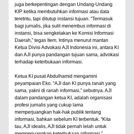
Kelautan dan Perikanan
juga berkepentingan dengan Undang-Undang
Pemkot Jawab Pandangan
KIP ketika membutuhkan informasi atau data
Umum Fraksi DPRD terhadap
teretntu, tapi ditutup instansi tujuan. “Termasuk
bagi jurnalis, jika sulit menembus informasi di
Raperda Pertanggungjawaban
instansi, bisa sengketakan ke Komisi Informasi
Pelaksanaan APBD Kota Bima
Daerah,” tegas Item. Intinya menurut mantan
Pimpin Upacara HUT
Ketua Divisi Advokasi AJI Indonesia ini, antara KI
Bhayangkara Ke-80, Kapolres
dan AJI punya pandangan tujuan sama, advokasi
terhadap keterbukaan informasi.
Bima: Jadikan Tugas Sebagai
Ibadah, Kepercayaan Rakyat
Ketua KI pusat Abdulhamid mengamini
Landasan Utama
peyampaian Eko. “AJI dan KI punya ranah yang
Kado HUT Bhayangkara Ke-80,
sama, yakni di ranah informasi,” sebutnya. AJI
dalam pandangan ketua KI, adalah organisasi
Kapolres Bima Pimpin Kenaikan
profesi jurnalis yang cukup lama
Pangkat 42 Personel
memperjuangkan hak-hak publik tentang
Bakti Sosial Bhayangkara Ke-80,
informasi, bahkan sebelum KI terbentuk. “Kita
Satsamapta Polres Bima Bantu
tau, AJI idealis, AJI tidak pernah lelah untuk
memperjuangkan keterbukaan informasi,”