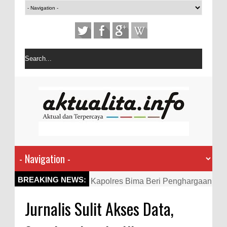
Kapolres Bima Beri Penghargaan
BREAKING NEWS:
ke Kades dan Ketua RT Yang
Jurnalis Sulit Akses Data,
Aktif Bantu Polisi Berantas
Narkoba