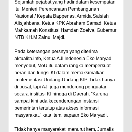
Sejumlah pejabat yang hadir dalam kesempatan
Polres Bima Bantu Warga Padolo
itu, Menteri Perencanaan Pembangunan
Nasional / Kepala Bappenas, Armida Salsiah
Atasi Krisis Air Bersih
Alisjahbana, Ketua KPK Abraham Samad, Ketua
Wali Kota Bima Tinjau Rumah
Mahkamah Konstitusi Hamdan Zoelva, Gubernur
Warga Tidak Layak Huni di
NTB KH.M Zainul Majdi.
Kelurahan Oi Mbo, Dorong
Pada keterangan persnya yang diterima
Percepatan Bantuan BSPS
aktualita.info, Ketua AJI Indonesia Eko Maryadi
Wakil Wali Kota Bima
menyebut, MoU itu dalam rangka memperkuat
Konsultasikan Usulan Inpres
peran dan fungsi KI dalam memaksimalkan
Jalan Daerah 2026 dan
implementasi Undang-Undang KIP. Tidak hanya
di pusat, tapi AJI juga mendorong penguatan
Persiapan DAK 2027 ke BPJN
secara institusi KI hingga di Daerah. “Karena
NTB
sampai kini ada kecenderungan instansi
Wali Kota Tekankan Disiplin ASN
pemerintah tertutup atas akses informasi
dan Penguatan Kolaborasi
masyarakat,” kata Item, sapaan Eko Maryadi.
Wali Kota Bima Hadiri Rakornas
Tidak hanya masyarakat, menurut Item, Jurnalis