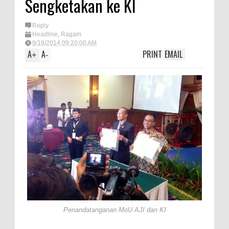
Sengketakan ke KI
TEGAS! Kapolres Bima PTDH 1
Reply
Anggota dan Beri Reward 8
Headline
,
Ragam
Personel Berprestasi
9/18/2014 09:20:00 AM
A
A
PRINT
EMAIL
+
-
Staf Ahli Tekankan Peran
Perempuan sebagai Penggerak
Ekonomi Keluarga pada
Pelatihan Kewirausahaan Kota
Bima
Si Dokes Polres Bima Cek
Kesehatan Korban Kapal Wisata
yang Tenggelam di Perairan
Sanggar
Satpolairud Polres Bima dan Tim
Penandatanganan MoU AJI dan KI
Gabungan Evakuasi Korban
Kapal Wisata Tenggelam di