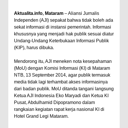
Perairan Sanggar
Aktualita.info, Mataram
– Aliansi Jurnalis
Perkuat Soliditas-Sinergi,
Independen (AJI) sepakat bahwa tidak boleh ada
Kapolres Bima Silaturahmi ke
sekat informasi di instansi pemerintah. Informasi
Kejari dan Kodim 1608
khususnya yang menjadi hak publik sesuai diatur
Undang-Undang Keterbukaan Informasi Publik
Nobar Piala Dunia Argentina vs
(KIP), harus dibuka.
Inggris, Polres Bima Pererat
Silaturahmi dengan Masyarakat
Mendorong itu, AJI meneken nota kesepahaman
Antusiasnya Warga dan Polisi
(MoU) dengan Komisi Informasi (KI) di Mataram
NTB, 13 September 2014, agar publik termasuk
Nobar Bareng Laga Prancis vs
media tidak lagi terhambat akses informasinya
Spanyol di Mapolres Bima
dari badan publik. MoU ditanda tangani langsung
Wali Kota Bima Tinjau Finalisasi
Ketua AJI Indonesia Eko Maryadi dan Ketua KI
Pembangunan RSUD Kota Bima,
Pusat, Abdulhamid Dipopramono dalam
rangkaian kegiatan rapat kerja nasional KI di
Pastikan Pemindahan Layanan
Hotel Grand Legi Mataram.
Berjalan Bertahap
"Polisi Peduli" Satsamapta