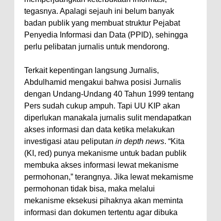
Warga Dena Hadapi Krisis Air
tegasnya. Apalagi sejauh ini belum banyak
Bersih
badan publik yang membuat struktur Pejabat
Polsek Bolo Bongkar Peredaran
Penyedia Informasi dan Data (PPID), sehingga
Sabu di Tambe, 2 Pria
perlu pelibatan jurnalis untuk mendorong.
Diamankan Bersama 23 Poket
Terkait kepentingan langsung Jurnalis,
Sabu Siap Edar
Abdulhamid mengakui bahwa posisi Jurnalis
SIGAPUAN dan Ikhtiar Kota Bima
dengan Undang-Undang 40 Tahun 1999 tentang
Menjemput Korban Kekerasan
Pers sudah cukup ampuh. Tapi UU KIP akan
diperlukan manakala jurnalis sulit mendapatkan
akses informasi dan data ketika melakukan
investigasi atau peliputan
in depth news
. “Kita
(KI, red) punya mekanisme untuk badan publik
membuka akses informasi lewat mekanisme
permohonan,” terangnya. Jika lewat mekamisme
permohonan tidak bisa, maka melalui
mekanisme eksekusi pihaknya akan meminta
informasi dan dokumen tertentu agar dibuka