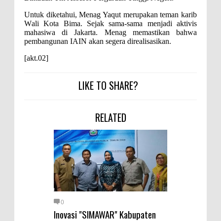
Kelautan dan Perikanan
Untuk d
iketahui
,
Menag Yaqut
merupakan
teman
karib
Pemkot Jawab Pandangan
W
ali Kota Bima
.
S
ejak sama-sama menjadi aktivis
Umum Fraksi DPRD terhadap
mahasiwa di Jakarta
. Menag m
emastikan bahwa
pembangunan IAIN akan segera direalisasikan.
Raperda Pertanggungjawaban
[akt.02]
Pelaksanaan APBD Kota Bima
Pimpin Upacara HUT
LIKE TO SHARE?
Bhayangkara Ke-80, Kapolres
Bima: Jadikan Tugas Sebagai
RELATED
Ibadah, Kepercayaan Rakyat
Landasan Utama
Kado HUT Bhayangkara Ke-80,
Kapolres Bima Pimpin Kenaikan
Pangkat 42 Personel
Bakti Sosial Bhayangkara Ke-80,
0
Satsamapta Polres Bima Bantu
Inovasi "SIMAWAR" Kabupaten