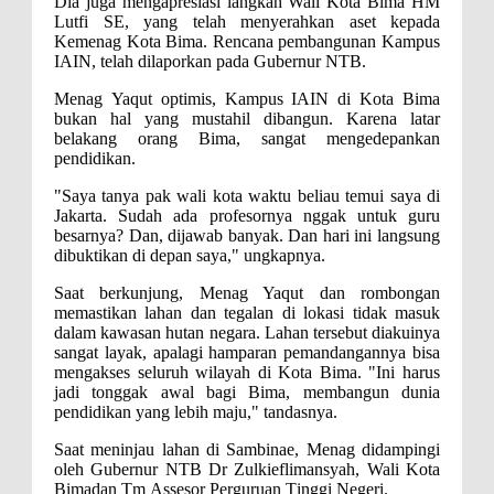
Dia juga
mengapresiasi langkah Wali Kota Bima
HM
Lutfi SE,
yang telah menyerahkan aset
kepada
Polres Bima Bantu Warga Padolo
Kemenag Kota Bima
. R
encana pembangunan Kampus
IAIN
,
telah dilaporkan
pada
Gubernur NTB.
Atasi Krisis Air Bersih
Wali Kota Bima Tinjau Rumah
Menag
Yaqut optimis
,
K
ampus IAIN di Kota Bima
bukan hal yang mustahil
dibangun. K
arena latar
Warga Tidak Layak Huni di
belakang orang Bima, sangat mengedepankan
pendidikan.
Kelurahan Oi Mbo, Dorong
"Saya tanya pak
w
ali
k
ota waktu beliau temui saya di
Percepatan Bantuan BSPS
Jakarta
.
S
udah ada profesornya nggak untuk guru
Wakil Wali Kota Bima
besarnya? Dan
,
dijawab banyak
.
D
an hari ini langsung
dibuktikan di depan saya,"
ungkapnya
.
Konsultasikan Usulan Inpres
Saat berkunjung,
Menag Yaqut dan
rombongan
Jalan Daerah 2026 dan
memastikan lahan dan tegalan di lokasi tidak masuk
Persiapan DAK 2027 ke BPJN
dalam kawasan hutan negara.
Lahan tersebut diakuinya
sangat layak
, a
palagi hamparan pemandangan
nya
bisa
NTB
mengakses seluruh wilayah
di
Kota Bima. "Ini harus
jadi tonggak awal bagi Bima, membangun dunia
Wali Kota Tekankan Disiplin ASN
pendidikan yang lebih maju," tandasnya.
dan Penguatan Kolaborasi
Saat meninjau lahan di Sambinae, Menag didampingi
Wali Kota Bima Hadiri Rakornas
oleh Gubernur NTB Dr Zulkieflimansyah, Wali Kota
Bima
dan
T
m
A
ssesor
P
erguruan
T
inggi
N
egeri.