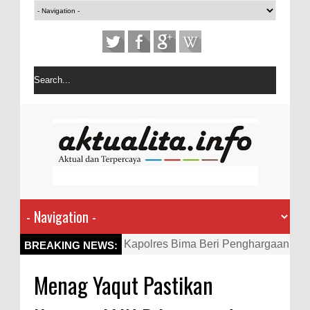
Kapolres Bima Beri Penghargaan
BREAKING NEWS:
ke Kades dan Ketua RT Yang
Menag Yaqut Pastikan
Aktif Bantu Polisi Berantas
Narkoba