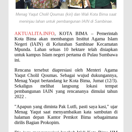
Perairan Sanggar
Menag Yaqut Cholil Qoumas (kiri) dan Wali Kota Bima saat
Perkuat Soliditas-Sinergi,
meninjau lahan untuk pembangunan IAIN di Sambinae.
Kapolres Bima Silaturahmi ke
AKTUALITA.INFO
, KOTA BIMA – Pemerintah
Kejari dan Kodim 1608
Kota Bima akan membangun Institut Agama Islam
Nobar Piala Dunia Argentina vs
Negeri (IAIN) di Kelurahan Sambinae Kecamatan
Mpunda. Lahan seluas 10 hektare telah disiapkan
Inggris, Polres Bima Pererat
untuk kampus Islam negeri pertama di Pulau Sumbawa
ini.
Silaturahmi dengan Masyarakat
Antusiasnya Warga dan Polisi
Rencana tersebut diapresiasi oleh Menteri Agama
Yaqut Cholil Qoumas
. Sebagai wujud dukungannya,
Nobar Bareng Laga Prancis vs
Menag Yaqut bertandang ke Kota Bima, Jumat (12/3).
Sekaligus melihat langsung lokasi tempat
Spanyol di Mapolres Bima
pembangunan IAIN yang rencananya dimulai tahun
Wali Kota Bima Tinjau Finalisasi
2022 .
Pembangunan RSUD Kota Bima,
"Apapun yang diminta
P
ak Lutfi
,
pasti saya kasi," ujar
Menag
Yaqut saat menyambaikan kata sambutan di
Pastikan Pemindahan Layanan
halaman depan Kantor Pemkot Bima sebagaimana
dirilis Bagian Prokopim.
Berjalan Bertahap
"Polisi Peduli" Satsamapta