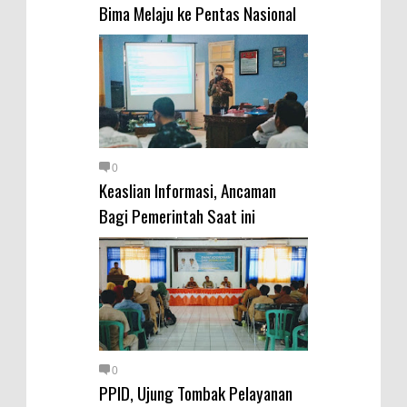
Warga Dena Hadapi Krisis Air
Bima Melaju ke Pentas Nasional
Bersih
Polsek Bolo Bongkar Peredaran
Sabu di Tambe, 2 Pria
Diamankan Bersama 23 Poket
Sabu Siap Edar
SIGAPUAN dan Ikhtiar Kota Bima
0
Keaslian Informasi, Ancaman
Menjemput Korban Kekerasan
Bagi Pemerintah Saat ini
0
PPID, Ujung Tombak Pelayanan