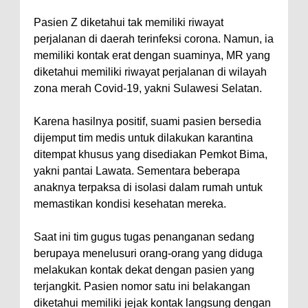
Pangkat 42 Personel
Bakti Sosial Bhayangkara Ke-80,
Pasien Z diketahui tak memiliki riwayat
perjalanan di daerah terinfeksi corona. Namun, ia
Satsamapta Polres Bima Bantu
memiliki kontak erat dengan suaminya, MR yang
Warga Dena Hadapi Krisis Air
diketahui memiliki riwayat perjalanan di wilayah
Bersih
zona merah Covid-19, yakni Sulawesi Selatan.
Polsek Bolo Bongkar Peredaran
Karena hasilnya positif, suami pasien bersedia
Sabu di Tambe, 2 Pria
dijemput tim medis untuk dilakukan karantina
Diamankan Bersama 23 Poket
ditempat khusus yang disediakan Pemkot Bima,
Sabu Siap Edar
yakni pantai Lawata. Sementara beberapa
SIGAPUAN dan Ikhtiar Kota Bima
anaknya terpaksa di isolasi dalam rumah untuk
memastikan kondisi kesehatan mereka.
Menjemput Korban Kekerasan
Kapolres Bima Beri Penghargaan
Saat ini tim gugus tugas penanganan sedang
ke Kades dan Ketua RT Yang
berupaya menelusuri orang-orang yang diduga
Aktif Bantu Polisi Berantas
melakukan kontak dekat dengan pasien yang
terjangkit. Pasien nomor satu ini belakangan
Narkoba
diketahui memiliki jejak kontak langsung dengan