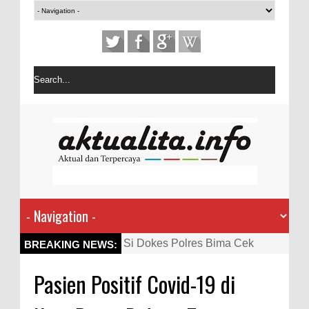
Si Dokes Polres Bima Cek
BREAKING NEWS:
Kesehatan Korban Kapal Wisata
Pasien Positif Covid-19 di
yang Tenggelam di Perairan
Sanggar