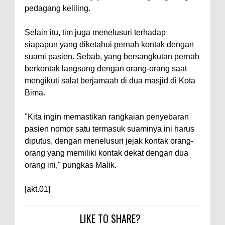
TEGAS! Kapolres Bima PTDH 1
pedagang keliling.
Anggota dan Beri Reward 8
Personel Berprestasi
Selain itu, tim juga menelusuri terhadap
siapapun yang diketahui pernah kontak dengan
Staf Ahli Tekankan Peran
suami pasien. Sebab, yang bersangkutan pernah
Perempuan sebagai Penggerak
berkontak langsung dengan orang-orang saat
Ekonomi Keluarga pada
mengikuti salat berjamaah di dua masjid di Kota
Pelatihan Kewirausahaan Kota
Bima.
Bima
"Kita ingin memastikan rangkaian penyebaran
pasien nomor satu termasuk suaminya ini harus
diputus, dengan menelusuri jejak kontak orang-
orang yang memiliki kontak dekat dengan dua
orang ini," pungkas Malik.
[akt.01]
LIKE TO SHARE?