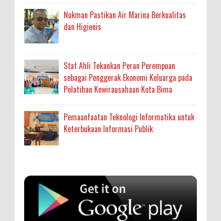
Nukman Pastikan Air Marina Berkualitas
dan Higienis
Staf Ahli Tekankan Peran Perempuan
sebagai Penggerak Ekonomi Keluarga pada
Pelatihan Kewirausahaan Kota Bima
Pemaanfaatan Teknologi Informatika untuk
Keterbukaan Informasi Publik
Anonymous
:
SIGAPUAN dan Ikhtiar Kota Bima Menjemput
Korban Kekerasan
Oleh: MardiaturrahmahAdministrasi Kesehatan
sumbu pdk nh org
Ahli Madya, Dinas Kesehatan
... read more