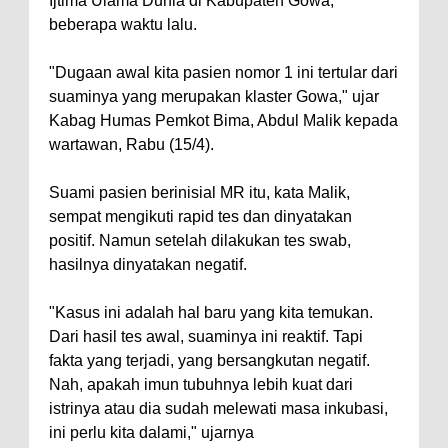
Ijtima Ulama Dunia di Kabupateh Gowa,
beberapa waktu lalu.
dan Penguatan Kolaborasi
Wali Kota Bima Hadiri Rakornas
"Dugaan awal kita pasien nomor 1 ini tertular dari
Kelautan dan Perikanan
suaminya yang merupakan klaster Gowa," ujar
Pemkot Jawab Pandangan
Kabag Humas Pemkot Bima, Abdul Malik kepada
wartawan, Rabu (15/4).
Umum Fraksi DPRD terhadap
Raperda Pertanggungjawaban
Suami pasien berinisial MR itu, kata Malik,
Pelaksanaan APBD Kota Bima
sempat mengikuti rapid tes dan dinyatakan
Pimpin Upacara HUT
positif. Namun setelah dilakukan tes swab,
hasilnya dinyatakan negatif.
Bhayangkara Ke-80, Kapolres
Bima: Jadikan Tugas Sebagai
"Kasus ini adalah hal baru yang kita temukan.
Ibadah, Kepercayaan Rakyat
Dari hasil tes awal, suaminya ini reaktif. Tapi
Landasan Utama
fakta yang terjadi, yang bersangkutan negatif.
Nah, apakah imun tubuhnya lebih kuat dari
Kado HUT Bhayangkara Ke-80,
istrinya atau dia sudah melewati masa inkubasi,
Kapolres Bima Pimpin Kenaikan
ini perlu kita dalami," ujarnya