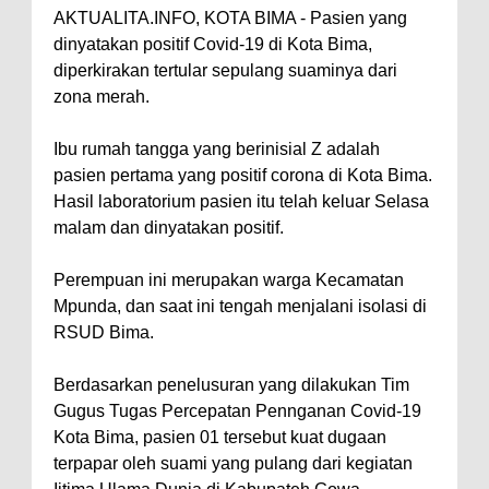
AKTUALITA.INFO, KOTA BIMA - Pasien yang
Pastikan Pemindahan Layanan
dinyatakan positif Covid-19 di Kota Bima,
Berjalan Bertahap
diperkirakan tertular sepulang suaminya dari
"Polisi Peduli" Satsamapta
zona merah.
Polres Bima Bantu Warga Padolo
Ibu rumah tangga yang berinisial Z adalah
Atasi Krisis Air Bersih
pasien pertama yang positif corona di Kota Bima.
Wali Kota Bima Tinjau Rumah
Hasil laboratorium pasien itu telah keluar Selasa
Warga Tidak Layak Huni di
malam dan dinyatakan positif.
Kelurahan Oi Mbo, Dorong
Perempuan ini merupakan warga Kecamatan
Percepatan Bantuan BSPS
Mpunda, dan saat ini tengah menjalani isolasi di
Wakil Wali Kota Bima
RSUD Bima.
Konsultasikan Usulan Inpres
Berdasarkan penelusuran yang dilakukan Tim
Jalan Daerah 2026 dan
Gugus Tugas Percepatan Pennganan Covid-19
Persiapan DAK 2027 ke BPJN
Kota Bima, pasien 01 tersebut kuat dugaan
NTB
terpapar oleh suami yang pulang dari kegiatan
Wali Kota Tekankan Disiplin ASN