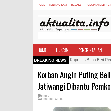
HOME
TENTANG KAMI
REDAKSI
PEDOMAN MEDIA CI
HOME
HUKRIM
PEMERINTAHAN
Kapolres Bima Beri Pe
BREAKING NEWS:
TEGAS! Kapolres Bima 
Korban Angin Puting Bel
Staf Ahli Tekankan Pe
Si Dokes Polres Bima 
Jatiwangi Dibantu Pemko
Satpolairud Polres Bi
Reply
Perkuat Soliditas-Sine
Headline
,
Sosbud
Nobar Piala Dunia Arge