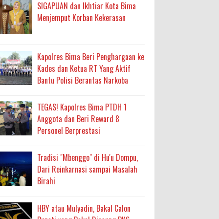
ma
SIGAPUAN dan Ikhtiar Kota Bima
Menjemput Korban Kekerasan
an Layanan Berjalan Bertahap
 Percepatan Bantuan BSPS
Kapolres Bima Beri Penghargaan ke
an DAK 2027 ke BPJN NTB
Kades dan Ketua RT Yang Aktif
Bantu Polisi Berantas Narkoba
an Pelaksanaan APBD Kota Bima
TEGAS! Kapolres Bima PTDH 1
Anggota dan Beri Reward 8
adah, Kepercayaan Rakyat Landasan Utama
Personel Berprestasi
isis Air Bersih
Tradisi "Mbenggo" di Hu'u Dompu,
 Sabu Siap Edar
Dari Reinkarnasi sampai Masalah
Birahi
HBY atau Mulyadin, Bakal Calon