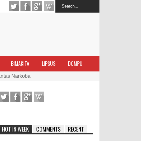
BIMAKITA
LIPSUS
DOMPU
antas Narkoba
latihan Kewirausahaan Kota Bima
ran Sanggar
 di Perairan Sanggar
HOT IN WEEK
COMMENTS
RECENT
arakat