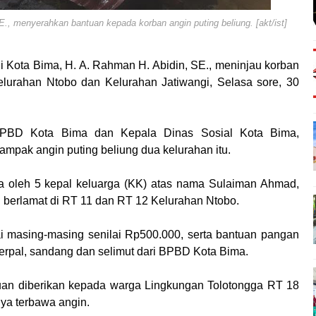
., menyerahkan bantuan kepada korban angin puting beliung. [akt/ist]
li Kota Bima, H. A. Rahman H. Abidin, SE., meninjau korban
elurahan Ntobo dan Kelurahan Jatiwangi, Selasa sore, 30
BPBD Kota Bima dan Kepala Dinas Sosial Kota Bima,
mpak angin puting beliung dua kelurahan itu.
ma oleh 5 kepal keluarga (KK) atas nama Sulaiman Ahmad,
g berlamat di RT 11 dan RT 12 Kelurahan Ntobo.
i masing-masing senilai Rp500.000, serta bantuan pangan
 terpal, sandang dan selimut dari BPBD Kota Bima.
tuan diberikan kepada warga Lingkungan Tolotongga RT 18
ya terbawa angin.