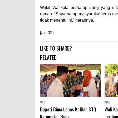
Wakil Walikota berharap uang yang dit
rumah. “Saya harap masyarakat terus m
tidak menentu ini,” harapnya.
[akt.02]
LIKE TO SHARE?
RELATED
0
0
Bupati Bima Lepas Kafilah STQ
Wali Ko
Kabupaten Bima
Terdam