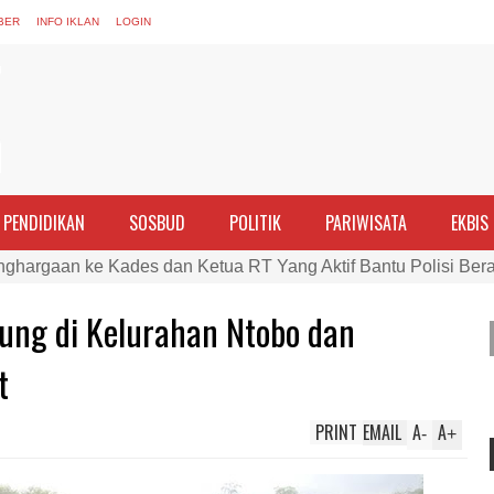
BER
INFO IKLAN
LOGIN
PENDIDIKAN
SOSBUD
POLITIK
PARIWISATA
EKBIS
nghargaan ke Kades dan Ketua RT Yang Aktif Bantu Polisi Ber
PTDH 1 Anggota dan Beri Reward 8 Personel Berprestasi
iung di Kelurahan Ntobo dan
ran Perempuan sebagai Penggerak Ekonomi Keluarga pada Pe
Cek Kesehatan Korban Kapal Wisata yang Tenggelam di Perai
t
ma dan Tim Gabungan Evakuasi Korban Kapal Wisata Tenggelam
PRINT
EMAIL
A
A
rgi, Kapolres Bima Silaturahmi ke Kejari dan Kodim 1608
-
+
ntina vs Inggris, Polres Bima Pererat Silaturahmi dengan Masy