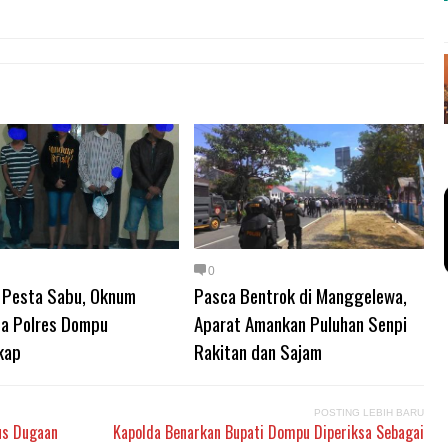
0
 Pesta Sabu, Oknum
Pasca Bentrok di Manggelewa,
a Polres Dompu
Aparat Amankan Puluhan Senpi
kap
Rakitan dan Sajam
POSTING LEBIH BARU
us Dugaan
Kapolda Benarkan Bupati Dompu Diperiksa Sebagai