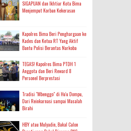
an Layanan Berjalan Bertahap
SIGAPUAN dan Ikhtiar Kota Bima
Menjemput Korban Kekerasan
 Percepatan Bantuan BSPS
an DAK 2027 ke BPJN NTB
Kapolres Bima Beri Penghargaan ke
Kades dan Ketua RT Yang Aktif
Bantu Polisi Berantas Narkoba
an Pelaksanaan APBD Kota Bima
adah, Kepercayaan Rakyat Landasan Utama
TEGAS! Kapolres Bima PTDH 1
Anggota dan Beri Reward 8
Personel Berprestasi
isis Air Bersih
 Sabu Siap Edar
Tradisi "Mbenggo" di Hu'u Dompu,
Dari Reinkarnasi sampai Masalah
antas Narkoba
Birahi
HBY atau Mulyadin, Bakal Calon