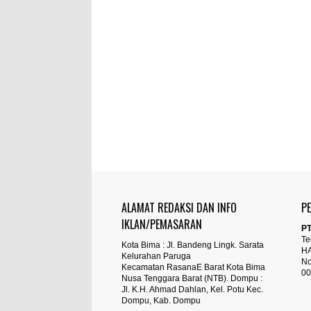
ALAMAT REDAKSI DAN INFO
P
IKLAN/PEMASARAN
PT
Te
Kota Bima : Jl. Bandeng Lingk. Sarata
H
Kelurahan Paruga
No
Kecamatan RasanaE Barat Kota Bima
00
Nusa Tenggara Barat (NTB). Dompu :
Jl. K.H. Ahmad Dahlan, Kel. Potu Kec.
Dompu, Kab. Dompu