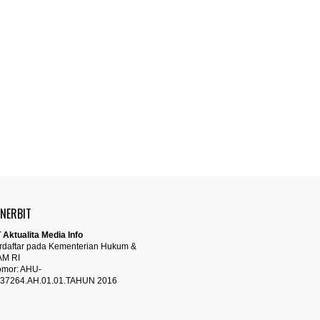
ENERBIT
 Aktualita Media Info
rdaftar pada Kementerian Hukum &
AM RI
mor: AHU-
37264.AH.01.01.TAHUN 2016