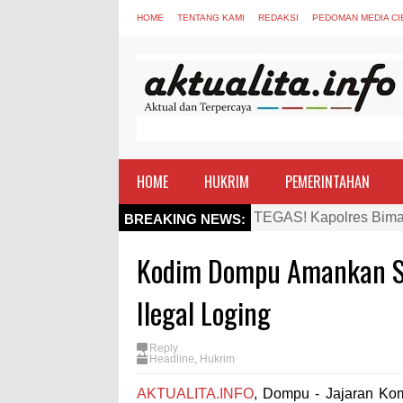
HOME
TENTANG KAMI
REDAKSI
PEDOMAN MEDIA CI
HOME
HUKRIM
PEMERINTAHAN
TEGAS! Kapolres Bima 
BREAKING NEWS:
Staf Ahli Tekankan Pe
Kodim Dompu Amankan Sa
Si Dokes Polres Bima 
Satpolairud Polres Bi
Ilegal Loging
Perkuat Soliditas-Sine
Reply
Nobar Piala Dunia Arge
Headline
,
Hukrim
Antusiasnya Warga dan
AKTUALITA.INFO
, Dompu - Jajaran Kom