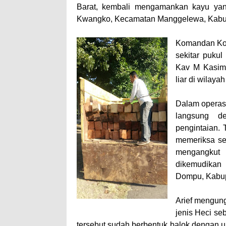
Wali Kota Bima Tinjau
Barat, kembali mengamankan kayu yang 
"Polisi Peduli" Satsam
Kwangko, Kecamatan Manggelewa, Kabup
Wali Kota Bima Tinjau
Komandan Kodi
Wakil Wali Kota Bima 
sekitar pukul
Wali Kota Tekankan Di
Kav M Kasim 
Wali Kota Bima Hadiri
liar di wilay
Pemkot Jawab Pandan
Dalam operasi
Pimpin Upacara HUT B
langsung d
Kado HUT Bhayangkara
pengintaian.
Bakti Sosial Bhayangk
memeriksa se
mengangkut 
Polsek Bolo Bongkar P
dikemudikan
SIGAPUAN dan Ikhtiar
Dompu, Kabu
Kapolres Bima Beri Pe
Arief mengun
jenis Heci se
tersebut sudah berbentuk balok dengan u