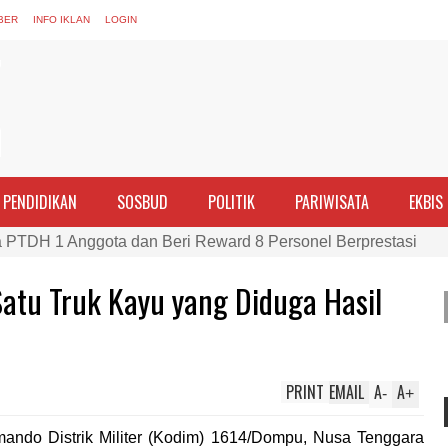
BER
INFO IKLAN
LOGIN
PENDIDIKAN
SOSBUD
POLITIK
PARIWISATA
EKBIS
PTDH 1 Anggota dan Beri Reward 8 Personel Berprestasi
ran Perempuan sebagai Penggerak Ekonomi Keluarga pada Pe
tu Truk Kayu yang Diduga Hasil
Cek Kesehatan Korban Kapal Wisata yang Tenggelam di Perai
ma dan Tim Gabungan Evakuasi Korban Kapal Wisata Tenggelam
rgi, Kapolres Bima Silaturahmi ke Kejari dan Kodim 1608
PRINT
EMAIL
A
A
ntina vs Inggris, Polres Bima Pererat Silaturahmi dengan Masy
-
+
 Polisi Nobar Bareng Laga Prancis vs Spanyol di Mapolres Bi
ando Distrik Militer (Kodim) 1614/Dompu, Nusa Tenggara