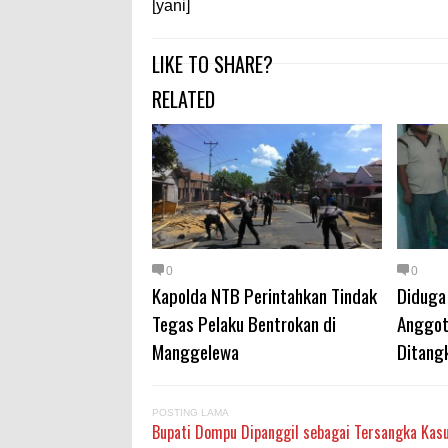
[yani]
LIKE TO SHARE?
RELATED
0
0
Kapolda NTB Perintahkan Tindak
Diduga
Tegas Pelaku Bentrokan di
Anggot
Manggelewa
Ditang
POSTING LAMA
Bupati Dompu Dipanggil sebagai Tersangka Kas