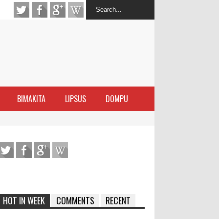
BIMAKITA
LIPSUS
DOMPU
latihan Kewirausahaan Kota Bima
ran Sanggar
 di Perairan Sanggar
arakat
HOT IN WEEK
COMMENTS
RECENT
ma