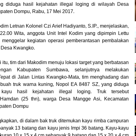
 Finalisasi Pembangunan RSUD Kota Bima, Pastikan Pemindah
diduga hasil kejahatan illegal loging di wilayah Desa
apta Polres Bima Bantu Warga Padolo Atasi Krisis Air Bersih
aten Dompu, Rabu, 17 Mei 2017.
 Rumah Warga Tidak Layak Huni di Kelurahan Oi Mbo, Dorong
m Letnan Kolonel Czi Arief Hadiyanto, S.IP., menjelaskan,
Konsultasikan Usulan Inpres Jalan Daerah 2026 dan Persiap
 22.00 Wita, anggota Unit Intel Kodim yang dipimpin Lettu
siplin ASN dan Penguatan Kolaborasi
menggelar kegiatan operasi pemberantasan pembalakan
 Rakornas Kelautan dan Perikanan
ah Desa Kwangko.
gan Umum Fraksi DPRD terhadap Raperda Pertanggungjawab
 itu, tim dari Makodim menuju lokasi target yang berbatasan
hayangkara Ke-80, Kapolres Bima: Jadikan Tugas Sebagai Ib
engan Kabupaten Sumbawa, selanjutnya melakukan
 Ke-80, Kapolres Bima Pimpin Kenaikan Pangkat 42 Personel
 Tepat di Jalan Lintas Kwangko-Mata, tim menghadang dan
ara Ke-80, Satsamapta Polres Bima Bantu Warga Dena Hadapi Kr
buah truk warna kuning, Nopol EA 8487 SZ, yang diduga
kayu hasil kejahatan illegal loging. Truk tersebut
eredaran Sabu di Tambe, 2 Pria Diamankan Bersama 23 Poket
 Hamdan (25 thn), warga Desa Mangge Asi, Kecamatan
 Kota Bima Menjemput Korban Kekerasan
paten Dompu
nghargaan ke Kades dan Ketua RT Yang Aktif Bantu Polisi Ber
gkapkan, di dalam bak truk ditemukan kayu rimba campuran
banyak 13 batang dan kayu jenis Impi 36 batang. Kayu-kayu
kuran 10 x 15 x 4 cm sebanyak 9 batang dan 15 x 20 x 4 cm