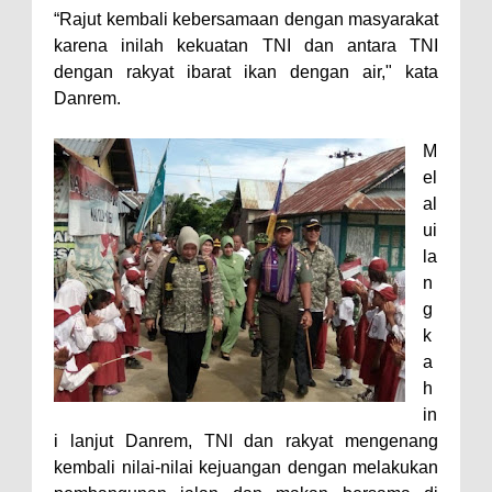
“Rajut kembali kebersamaan dengan masyarakat
Polres Bima Bantu Warga Padolo
karena inilah kekuatan TNI dan antara TNI
Atasi Krisis Air Bersih
dengan rakyat ibarat ikan dengan air," kata
Wali Kota Bima Tinjau Rumah
Danrem.
Warga Tidak Layak Huni di
M
Kelurahan Oi Mbo, Dorong
el
Percepatan Bantuan BSPS
al
Wakil Wali Kota Bima
ui
la
Konsultasikan Usulan Inpres
n
Jalan Daerah 2026 dan
g
Persiapan DAK 2027 ke BPJN
k
NTB
a
h
Wali Kota Tekankan Disiplin ASN
in
dan Penguatan Kolaborasi
i lanjut Danrem, TNI dan rakyat mengenang
Wali Kota Bima Hadiri Rakornas
kembali nilai-nilai kejuangan dengan melakukan