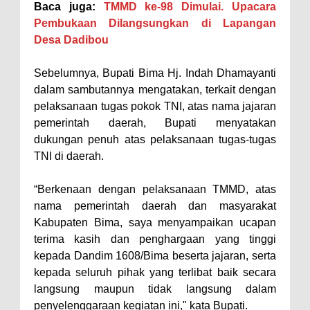
Warga Dena Hadapi Krisis Air
Baca juga:
TMMD ke-98 Dimulai. Upacara
Bersih
Pembukaan Dilangsungkan di Lapangan
Desa Dadibou
Polsek Bolo Bongkar Peredaran
Sabu di Tambe, 2 Pria
Sebelumnya, Bupati Bima Hj. Indah Dhamayanti
Diamankan Bersama 23 Poket
dalam sambutannya mengatakan, terkait dengan
Sabu Siap Edar
pelaksanaan tugas pokok TNI, atas nama jajaran
pemerintah daerah, Bupati menyatakan
SIGAPUAN dan Ikhtiar Kota Bima
dukungan penuh atas pelaksanaan tugas-tugas
Menjemput Korban Kekerasan
TNI di daerah.
“Berkenaan dengan pelaksanaan TMMD, atas
nama pemerintah daerah dan masyarakat
Kabupaten Bima, saya menyampaikan ucapan
terima kasih dan penghargaan yang tinggi
kepada Dandim 1608/Bima beserta jajaran, serta
kepada seluruh pihak yang terlibat baik secara
langsung maupun tidak langsung dalam
penyelenggaraan kegiatan ini," kata Bupati.