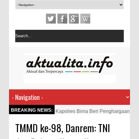
Kapolres Bima Beri Penghargaan
BREAKING NEWS:
ke Kades dan Ketua RT Yang
TMMD ke-98, Danrem: TNI
Aktif Bantu Polisi Berantas
Narkoba