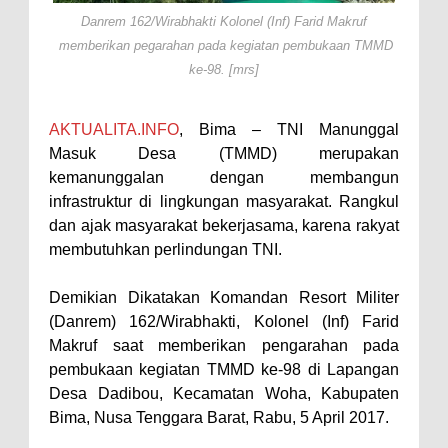
Danrem 162/Wirabhakti Kolonel (Inf) Farid Makruf
Perairan Sanggar
memberikan pegarahan pada kegiatan pembukaan TMMD
Perkuat Soliditas-Sinergi,
ke-98. [mrs]
Kapolres Bima Silaturahmi ke
Kejari dan Kodim 1608
AKTUALITA.INFO
, Bima – TNI Manunggal
Nobar Piala Dunia Argentina vs
Masuk Desa (TMMD) merupakan
Inggris, Polres Bima Pererat
kemanunggalan dengan membangun
infrastruktur di lingkungan masyarakat. Rangkul
Silaturahmi dengan Masyarakat
dan ajak masyarakat bekerjasama, karena rakyat
Antusiasnya Warga dan Polisi
membutuhkan perlindungan TNI.
Nobar Bareng Laga Prancis vs
Spanyol di Mapolres Bima
Demikian Dikatakan Komandan Resort Militer
(Danrem) 162/Wirabhakti, Kolonel (Inf) Farid
Wali Kota Bima Tinjau Finalisasi
Makruf saat memberikan pengarahan pada
Pembangunan RSUD Kota Bima,
pembukaan kegiatan TMMD ke-98 di Lapangan
Pastikan Pemindahan Layanan
Desa Dadibou, Kecamatan Woha, Kabupaten
Berjalan Bertahap
Bima, Nusa Tenggara Barat, Rabu, 5 April 2017.
"Polisi Peduli" Satsamapta