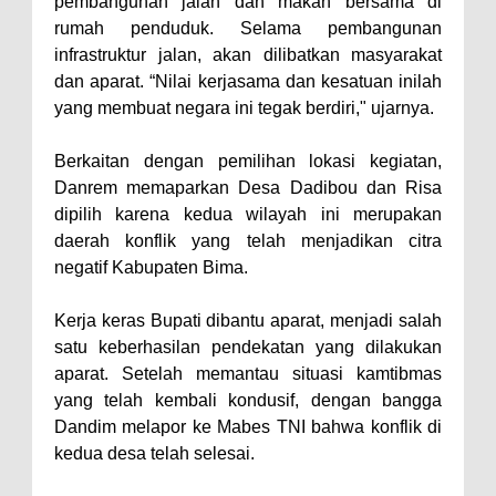
Kelautan dan Perikanan
pembangunan jalan dan makan bersama di
rumah penduduk. Selama pembangunan
Pemkot Jawab Pandangan
infrastruktur jalan, akan dilibatkan masyarakat
Umum Fraksi DPRD terhadap
dan aparat. “Nilai kerjasama dan kesatuan inilah
Raperda Pertanggungjawaban
yang membuat negara ini tegak berdiri," ujarnya.
Pelaksanaan APBD Kota Bima
Berkaitan dengan pemilihan lokasi kegiatan,
Pimpin Upacara HUT
Danrem memaparkan Desa Dadibou dan Risa
Bhayangkara Ke-80, Kapolres
dipilih karena kedua wilayah ini merupakan
Bima: Jadikan Tugas Sebagai
daerah konflik yang telah menjadikan citra
Ibadah, Kepercayaan Rakyat
negatif Kabupaten Bima.
Landasan Utama
Kerja keras Bupati dibantu aparat, menjadi salah
Kado HUT Bhayangkara Ke-80,
satu keberhasilan pendekatan yang dilakukan
Kapolres Bima Pimpin Kenaikan
aparat. Setelah memantau situasi kamtibmas
Pangkat 42 Personel
yang telah kembali kondusif, dengan bangga
Dandim melapor ke Mabes TNI bahwa konflik di
Bakti Sosial Bhayangkara Ke-80,
kedua desa telah selesai.
Satsamapta Polres Bima Bantu