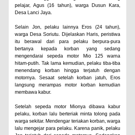
Wakil Wali Kota Bima
pelajar, Agus (16 tahun), warga Dusun Kara,
Konsultasikan Usulan Inpres
Desa Lanci Jaya.
Jalan Daerah 2026 dan
Selain Jon, pelaku lainnya Eros (24 tahun),
Persiapan DAK 2027 ke BPJN
warga Desa Soriutu. Dijelaskan Haris, peristiwa
NTB
itu berawal dari para pelaku berpura-pura
Wali Kota Tekankan Disiplin ASN
bertanya kepada korban yang sedang
dan Penguatan Kolaborasi
mengendarai sepeda motor Mio 125 warna
hitam-putih. Tak lama kemudian, pelaku tiba-tiba
Wali Kota Bima Hadiri Rakornas
menendang korban hingga terjatuh dengan
Kelautan dan Perikanan
motornya. Sesaat setelah korban jatuh, Eros
Pemkot Jawab Pandangan
langsung merampas motor korban kemudian
Umum Fraksi DPRD terhadap
membawa kabur.
Raperda Pertanggungjawaban
Setelah sepeda motor Mionya dibawa kabur
Pelaksanaan APBD Kota Bima
pelaku, korban lalu berteriak minta tolong pada
Pimpin Upacara HUT
warga sekitar. Mendengar teriakan korban, warga
Bhayangkara Ke-80, Kapolres
lalu mengejar para pelaku. Karena panik, pelaku