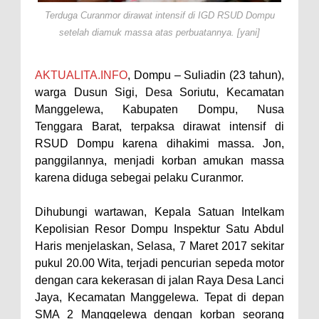
Silaturahmi dengan Masyarakat
Terduga Curanmor dirawat intensif di IGD RSUD Dompu
Antusiasnya Warga dan Polisi
setelah diamuk massa atas perbuatannya. [yani]
Nobar Bareng Laga Prancis vs
Spanyol di Mapolres Bima
AKTUALITA.INFO
, Dompu – Suliadin (23 tahun),
Wali Kota Bima Tinjau Finalisasi
warga Dusun Sigi, Desa Soriutu, Kecamatan
Pembangunan RSUD Kota Bima,
Manggelewa, Kabupaten Dompu, Nusa
Tenggara Barat, terpaksa dirawat intensif di
Pastikan Pemindahan Layanan
RSUD Dompu karena dihakimi massa. Jon,
Berjalan Bertahap
panggilannya, menjadi korban amukan massa
"Polisi Peduli" Satsamapta
karena diduga sebegai pelaku Curanmor.
Polres Bima Bantu Warga Padolo
Dihubungi wartawan, Kepala Satuan Intelkam
Atasi Krisis Air Bersih
Kepolisian Resor Dompu Inspektur Satu Abdul
Wali Kota Bima Tinjau Rumah
Haris menjelaskan, Selasa, 7 Maret 2017 sekitar
Warga Tidak Layak Huni di
pukul 20.00 Wita, terjadi pencurian sepeda motor
Kelurahan Oi Mbo, Dorong
dengan cara kekerasan di jalan Raya Desa Lanci
Jaya, Kecamatan Manggelewa. Tepat di depan
Percepatan Bantuan BSPS
SMA 2 Manggelewa dengan korban seorang