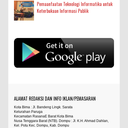
Pemaanfaatan Teknologi Informatika untuk
Keterbukaan Informasi Publik
Anonymous
:
SIGAPUAN dan Ikhtiar Kota Bima Menjemput
Korban Kekerasan
Oleh: MardiaturrahmahAdministrasi Kesehatan
sumbu pdk nh org
Ahli Madya, Dinas Kesehatan
... read more
Aug 04 2026
Anonymous
:
Kapolres Bima Beri Penghargaan ke Kades dan
Ketua RT Yang Aktif Bantu Polisi Berantas Narkoba
sayng jabatan melayang
Kabupaten BIMA, Aktualita.– Kapolres Bima
Kabupaten AKBP Muhammad Anton
... read more
ALAMAT REDAKSI DAN INFO IKLAN/PEMASARAN
Anonymous
:
Jul 27 2026
Kota Bima : Jl. Bandeng Lingk. Sarata
TEGAS! Kapolres Bima PTDH 1 Anggota dan Beri
Kelurahan Paruga
percuma ada hukum percuma ada
Reward 8 Personel Berprestasi
Kecamatan RasanaE Barat Kota Bima
undang undang kalau tuntutan tidak
Nusa Tenggara Barat (NTB). Dompu : Jl. K.H. Ahmad Dahlan,
Kabupaten Bima, Aktualita – Komitmen
Kel. Potu Kec. Dompu, Kab. Dompu
penegakan disiplin dan apresiasi kinerja
... read
hiraukan...hukum seakan akan tumpul keatas