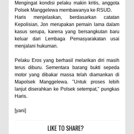
Menjemput Korban Kekerasan
Mengingat kondisi pelaku makin kritis, anggota
Polsek Manggelewa membawanya ke RSUD.
Kapolres Bima Beri Penghargaan
Haris menjelaskan, berdasarkan catatan
ke Kades dan Ketua RT Yang
Kepolisian, Jon merupakan pemain lama dalam
Aktif Bantu Polisi Berantas
kasus serupa, karena yang bersangkutan baru
Narkoba
keluar dari Lembaga Pemasyarakatan usai
menjalani hukuman.
Pelaku Eros yang berhasil melarikan diri masih
terus diburu. Sementara barang bukti sepeda
motor yang dibakar massa telah diamankan di
Mapolsek Manggelewa. "Untuk proses lebih
lanjut diserahkan ke Polsek setempat," pungkas
Haris.
[yani]
LIKE TO SHARE?