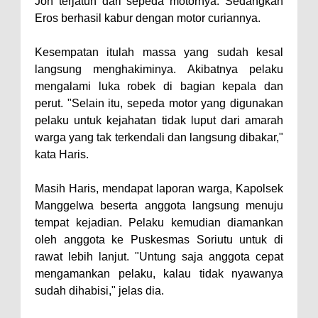
Jon terjatuh dari sepeda motornya. Sedangkan
Bima: Jadikan Tugas Sebagai
Eros berhasil kabur dengan motor curiannya.
Ibadah, Kepercayaan Rakyat
Landasan Utama
Kesempatan itulah massa yang sudah kesal
Kado HUT Bhayangkara Ke-80,
langsung menghakiminya. Akibatnya pelaku
mengalami luka robek di bagian kepala dan
Kapolres Bima Pimpin Kenaikan
perut. "Selain itu, sepeda motor yang digunakan
Pangkat 42 Personel
pelaku untuk kejahatan tidak luput dari amarah
Bakti Sosial Bhayangkara Ke-80,
warga yang tak terkendali dan langsung dibakar,"
Satsamapta Polres Bima Bantu
kata Haris.
Warga Dena Hadapi Krisis Air
Masih Haris, mendapat laporan warga, Kapolsek
Bersih
Manggelwa beserta anggota langsung menuju
Polsek Bolo Bongkar Peredaran
tempat kejadian. Pelaku kemudian diamankan
Sabu di Tambe, 2 Pria
oleh anggota ke Puskesmas Soriutu untuk di
rawat lebih lanjut. "Untung saja anggota cepat
Diamankan Bersama 23 Poket
mengamankan pelaku, kalau tidak nyawanya
Sabu Siap Edar
sudah dihabisi," jelas dia.
SIGAPUAN dan Ikhtiar Kota Bima