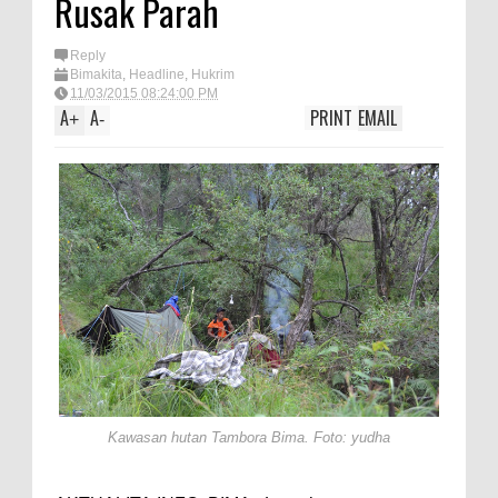
Rusak Parah
TEGAS! Kapolres Bima PTDH 1
Reply
Anggota dan Beri Reward 8
Bimakita
,
Headline
,
Hukrim
Personel Berprestasi
11/03/2015 08:24:00 PM
A
A
PRINT
EMAIL
+
-
Staf Ahli Tekankan Peran
Perempuan sebagai Penggerak
Ekonomi Keluarga pada
Pelatihan Kewirausahaan Kota
Bima
Si Dokes Polres Bima Cek
Kesehatan Korban Kapal Wisata
yang Tenggelam di Perairan
Sanggar
Satpolairud Polres Bima dan Tim
Kawasan hutan Tambora Bima. Foto: yudha
Gabungan Evakuasi Korban
Kapal Wisata Tenggelam di