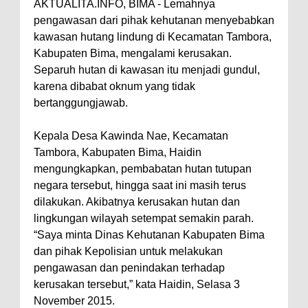
AKTUALITA.INFO, BIMA - Lemahnya
Perairan Sanggar
pengawasan dari pihak kehutanan menyebabkan
kawasan hutang lindung di Kecamatan Tambora,
Perkuat Soliditas-Sinergi,
Kabupaten Bima, mengalami kerusakan.
Kapolres Bima Silaturahmi ke
Separuh hutan di kawasan itu menjadi gundul,
Kejari dan Kodim 1608
karena dibabat oknum yang tidak
Nobar Piala Dunia Argentina vs
bertanggungjawab.
Inggris, Polres Bima Pererat
Kepala Desa Kawinda Nae, Kecamatan
Silaturahmi dengan Masyarakat
Tambora, Kabupaten Bima, Haidin
Antusiasnya Warga dan Polisi
mengungkapkan, pembabatan hutan tutupan
Nobar Bareng Laga Prancis vs
negara tersebut, hingga saat ini masih terus
dilakukan. Akibatnya kerusakan hutan dan
Spanyol di Mapolres Bima
lingkungan wilayah setempat semakin parah.
Wali Kota Bima Tinjau Finalisasi
“Saya minta Dinas Kehutanan Kabupaten Bima
Pembangunan RSUD Kota Bima,
dan pihak Kepolisian untuk melakukan
Pastikan Pemindahan Layanan
pengawasan dan penindakan terhadap
kerusakan tersebut,” kata Haidin, Selasa 3
Berjalan Bertahap
November 2015.
"Polisi Peduli" Satsamapta