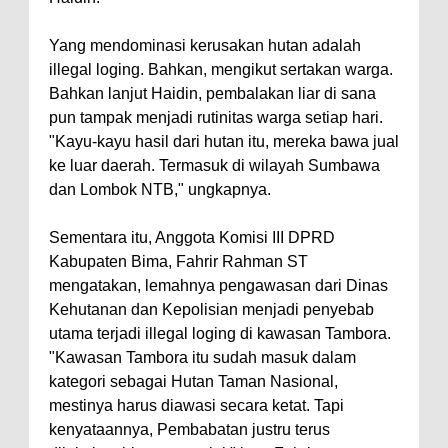
Kelautan dan Perikanan
Pemkot Jawab Pandangan
Yang mendominasi kerusakan hutan adalah
Umum Fraksi DPRD terhadap
illegal loging. Bahkan, mengikut sertakan warga.
Raperda Pertanggungjawaban
Bahkan lanjut Haidin, pembalakan liar di sana
pun tampak menjadi rutinitas warga setiap hari.
Pelaksanaan APBD Kota Bima
"Kayu-kayu hasil dari hutan itu, mereka bawa jual
Pimpin Upacara HUT
ke luar daerah. Termasuk di wilayah Sumbawa
Bhayangkara Ke-80, Kapolres
dan Lombok NTB," ungkapnya.
Bima: Jadikan Tugas Sebagai
Sementara itu, Anggota Komisi III DPRD
Ibadah, Kepercayaan Rakyat
Kabupaten Bima, Fahrir Rahman ST
Landasan Utama
mengatakan, lemahnya pengawasan dari Dinas
Kado HUT Bhayangkara Ke-80,
Kehutanan dan Kepolisian menjadi penyebab
Kapolres Bima Pimpin Kenaikan
utama terjadi illegal loging di kawasan Tambora.
"Kawasan Tambora itu sudah masuk dalam
Pangkat 42 Personel
kategori sebagai Hutan Taman Nasional,
Bakti Sosial Bhayangkara Ke-80,
mestinya harus diawasi secara ketat. Tapi
Satsamapta Polres Bima Bantu
kenyataannya, Pembabatan justru terus