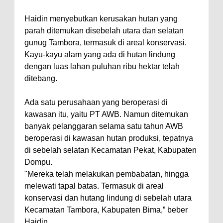
Polres Bima Bantu Warga Padolo
Haidin menyebutkan kerusakan hutan yang
Atasi Krisis Air Bersih
parah ditemukan disebelah utara dan selatan
gunug Tambora, termasuk di areal konservasi.
Wali Kota Bima Tinjau Rumah
Kayu-kayu alam yang ada di hutan lindung
Warga Tidak Layak Huni di
dengan luas lahan puluhan ribu hektar telah
Kelurahan Oi Mbo, Dorong
ditebang.
Percepatan Bantuan BSPS
Ada satu perusahaan yang beroperasi di
Wakil Wali Kota Bima
kawasan itu, yaitu PT AWB. Namun ditemukan
Konsultasikan Usulan Inpres
banyak pelanggaran selama satu tahun AWB
Jalan Daerah 2026 dan
beroperasi di kawasan hutan produksi, tepatnya
Persiapan DAK 2027 ke BPJN
di sebelah selatan Kecamatan Pekat, Kabupaten
Dompu.
NTB
"Mereka telah melakukan pembabatan, hingga
Wali Kota Tekankan Disiplin ASN
melewati tapal batas. Termasuk di areal
dan Penguatan Kolaborasi
konservasi dan hutang lindung di sebelah utara
Wali Kota Bima Hadiri Rakornas
Kecamatan Tambora, Kabupaten Bima,” beber
Haidin.