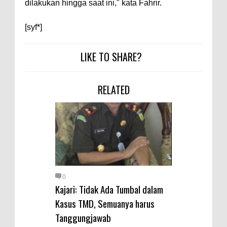
Warga Dena Hadapi Krisis Air
dilakukan hingga saat ini," kata Fahrir.
Bersih
[syf*]
Polsek Bolo Bongkar Peredaran
Sabu di Tambe, 2 Pria
LIKE TO SHARE?
Diamankan Bersama 23 Poket
Sabu Siap Edar
RELATED
SIGAPUAN dan Ikhtiar Kota Bima
Menjemput Korban Kekerasan
0
Kajari: Tidak Ada Tumbal dalam
Kasus TMD, Semuanya harus
Tanggungjawab