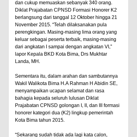
dan cukup memuaskan sebanyak 340 orang.
Warga Dena Hadapi Krisis Air
Diklat Prajabatan CPNSD Formasi Honorer K2
berlangsung dari tanggal 12 Oktober hingga 21
Bersih
November 2015. “Telah dilaksanakan pula
Polsek Bolo Bongkar Peredaran
perengkingan. Masing-masing lima orang yang
Sabu di Tambe, 2 Pria
keluar sebagai peserta terbaik, masing-masing
Diamankan Bersama 23 Poket
dari angkatan I sampai dengan angkatan VI,”
lapor Kepala BKD Kota Bima, Drs Mukhtar
Sabu Siap Edar
Landa, MH.
SIGAPUAN dan Ikhtiar Kota Bima
Menjemput Korban Kekerasan
Sementara itu, dalam arahan dan sambutannya
Kapolres Bima Beri Penghargaan
Wakil Walikota Bima H.A Rahman H Abidin SE,
menyampaikan ucapan selamat dan rasa
ke Kades dan Ketua RT Yang
bahagia kepada seluruh lulusan Diklat
Aktif Bantu Polisi Berantas
Prajabatan CPNSD golongan I, II, dan III formasi
Narkoba
honorer kategori dua (K2) lingkup pemerintah
TEGAS! Kapolres Bima PTDH 1
Kota Bima tahun 2015.
Anggota dan Beri Reward 8
“Sekarang sudah tidak ada lagi kata calon,