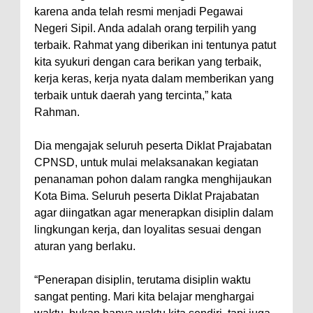
Personel Berprestasi
karena anda telah resmi menjadi Pegawai
Staf Ahli Tekankan Peran
Negeri Sipil. Anda adalah orang terpilih yang
Perempuan sebagai Penggerak
terbaik. Rahmat yang diberikan ini tentunya patut
kita syukuri dengan cara berikan yang terbaik,
Ekonomi Keluarga pada
kerja keras, kerja nyata dalam memberikan yang
Pelatihan Kewirausahaan Kota
terbaik untuk daerah yang tercinta,” kata
Bima
Rahman.
Si Dokes Polres Bima Cek
Dia mengajak seluruh peserta Diklat Prajabatan
Kesehatan Korban Kapal Wisata
CPNSD, untuk mulai melaksanakan kegiatan
yang Tenggelam di Perairan
penanaman pohon dalam rangka menghijaukan
Sanggar
Kota Bima. Seluruh peserta Diklat Prajabatan
Satpolairud Polres Bima dan Tim
agar diingatkan agar menerapkan disiplin dalam
lingkungan kerja, dan loyalitas sesuai dengan
Gabungan Evakuasi Korban
aturan yang berlaku.
Kapal Wisata Tenggelam di
Perairan Sanggar
“Penerapan disiplin, terutama disiplin waktu
Perkuat Soliditas-Sinergi,
sangat penting. Mari kita belajar menghargai