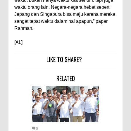
waktu, bukan hanya waktu kita sendiri, tapi juga
Kapolres Bima Silaturahmi ke
waktu orang lain. Negara-negara hebat seperti
Kejari dan Kodim 1608
Jepang dan Singapura bisa maju karena mereka
Nobar Piala Dunia Argentina vs
sangat tepat waktu dalam hal apapun,” papar
Inggris, Polres Bima Pererat
Rahman.
Silaturahmi dengan Masyarakat
[AL]
Antusiasnya Warga dan Polisi
Nobar Bareng Laga Prancis vs
LIKE TO SHARE?
Spanyol di Mapolres Bima
RELATED
0