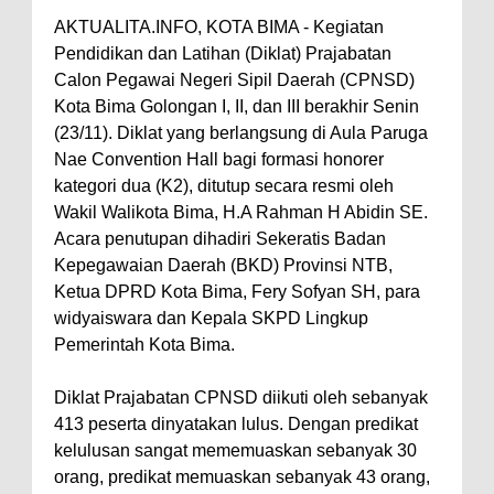
AKTUALITA.INFO, KOTA BIMA - Kegiatan
Kelautan dan Perikanan
Pendidikan dan Latihan (Diklat) Prajabatan
Pemkot Jawab Pandangan
Calon Pegawai Negeri Sipil Daerah (CPNSD)
Umum Fraksi DPRD terhadap
Kota Bima Golongan I, II, dan III berakhir Senin
Raperda Pertanggungjawaban
(23/11). Diklat yang berlangsung di Aula Paruga
Nae Convention Hall bagi formasi honorer
Pelaksanaan APBD Kota Bima
kategori dua (K2), ditutup secara resmi oleh
Pimpin Upacara HUT
Wakil Walikota Bima, H.A Rahman H Abidin SE.
Bhayangkara Ke-80, Kapolres
Acara penutupan dihadiri Sekeratis Badan
Bima: Jadikan Tugas Sebagai
Kepegawaian Daerah (BKD) Provinsi NTB,
Ketua DPRD Kota Bima, Fery Sofyan SH, para
Ibadah, Kepercayaan Rakyat
widyaiswara dan Kepala SKPD Lingkup
Landasan Utama
Pemerintah Kota Bima.
Kado HUT Bhayangkara Ke-80,
Kapolres Bima Pimpin Kenaikan
Diklat Prajabatan CPNSD diikuti oleh sebanyak
413 peserta dinyatakan lulus. Dengan predikat
Pangkat 42 Personel
kelulusan sangat mememuaskan sebanyak 30
Bakti Sosial Bhayangkara Ke-80,
orang, predikat memuaskan sebanyak 43 orang,
Satsamapta Polres Bima Bantu