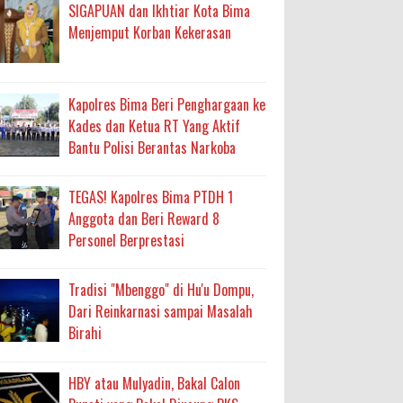
ma
SIGAPUAN dan Ikhtiar Kota Bima
Menjemput Korban Kekerasan
an Layanan Berjalan Bertahap
 Percepatan Bantuan BSPS
Kapolres Bima Beri Penghargaan ke
an DAK 2027 ke BPJN NTB
Kades dan Ketua RT Yang Aktif
Bantu Polisi Berantas Narkoba
an Pelaksanaan APBD Kota Bima
TEGAS! Kapolres Bima PTDH 1
Anggota dan Beri Reward 8
adah, Kepercayaan Rakyat Landasan Utama
Personel Berprestasi
isis Air Bersih
Tradisi "Mbenggo" di Hu'u Dompu,
 Sabu Siap Edar
Dari Reinkarnasi sampai Masalah
Birahi
HBY atau Mulyadin, Bakal Calon