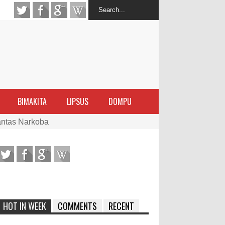
BIMAKITA
LIPSUS
DOMPU
antas Narkoba
latihan Kewirausahaan Kota Bima
ran Sanggar
 di Perairan Sanggar
HOT IN WEEK
COMMENTS
RECENT
arakat