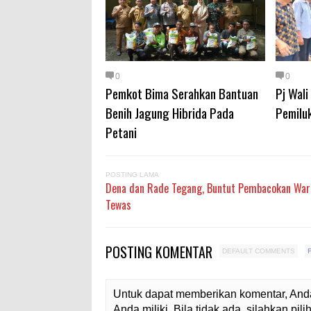
0
0
Pemkot Bima Serahkan Bantuan
Pj Wal
Benih Jagung Hibrida Pada
Pemilu
Petani
POSTING LAMA
Dena dan Rade Tegang, Buntut Pembacokan War
Tewas
POSTING KOMENTAR
DEFAULT COMMENTS
Untuk dapat memberikan komentar, Anda
Anda miliki. Bila tidak ada, silahkan pi