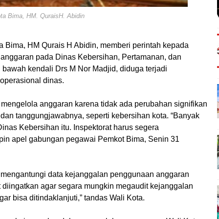
ta Bima, HM. QuraisH. Abidin
 Bima, HM Qurais H Abidin, memberi perintah kepada
n anggaran pada Dinas Kebersihan, Pertamanan, dan
wah kendali Drs M Nor Madjid, diduga terjadi
operasional dinas.
s mengelola anggaran karena tidak ada perubahan signifikan
dan tanggungjawabnya, seperti kebersihan kota. “Banyak
nas Kebersihan itu. Inspektorat harus segera
mpin apel gabungan pegawai Pemkot Bima, Senin 31
ah mengantungi data kejanggalan penggunaan anggaran
t diingatkan agar segara mungkin megaudit kejanggalan
ar bisa ditindaklanjuti,” tandas Wali Kota.