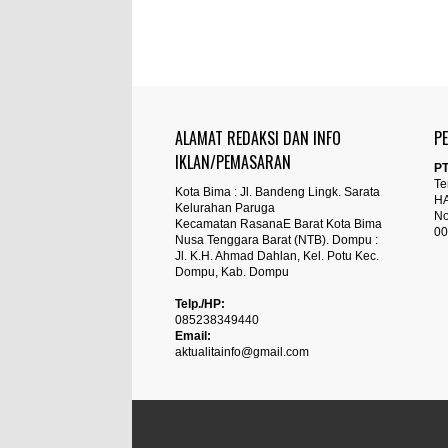
ALAMAT REDAKSI DAN INFO
P
IKLAN/PEMASARAN
PT
Te
Kota Bima : Jl. Bandeng Lingk. Sarata
H
Kelurahan Paruga
No
Kecamatan RasanaE Barat Kota Bima
00
Nusa Tenggara Barat (NTB). Dompu :
Jl. K.H. Ahmad Dahlan, Kel. Potu Kec.
Dompu, Kab. Dompu
Telp./HP:
085238349440
Email:
aktualitainfo@gmail.com