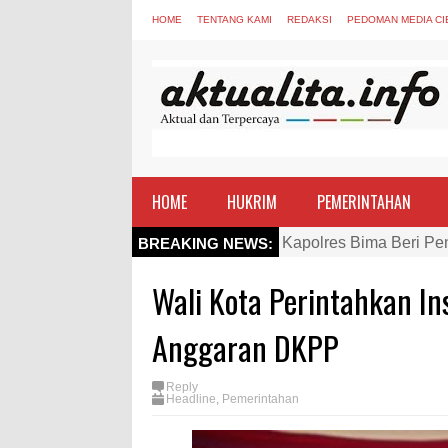
HOME
TENTANG KAMI
REDAKSI
PEDOMAN MEDIA CI
HOME
HUKRIM
PEMERINTAHAN
Kapolres Bima Beri Pe
BREAKING NEWS:
TEGAS! Kapolres Bima 
Wali Kota Perintahkan In
Staf Ahli Tekankan Pe
Si Dokes Polres Bima 
Anggaran DKPP
Satpolairud Polres Bi
Reply
Perkuat Soliditas-Sine
Headline
,
Pemerintahan
Nobar Piala Dunia Arge