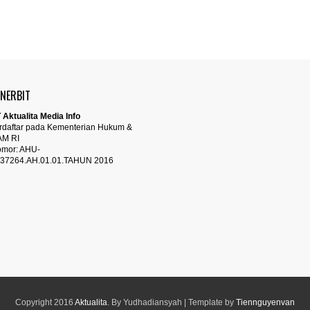
ENERBIT
 Aktualita Media Info
rdaftar pada Kementerian Hukum &
AM RI
mor: AHU-
37264.AH.01.01.TAHUN 2016
Copyright 2016
Aktualita
. By Yudhadiansyah | Template by
Tiennguyenvan