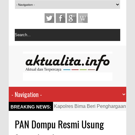
Kapolres Bima Beri Penghargaan
BREAKING NEWS:
ke Kades dan Ketua RT Yang
PAN Dompu Resmi Usung
Aktif Bantu Polisi Berantas
Narkoba