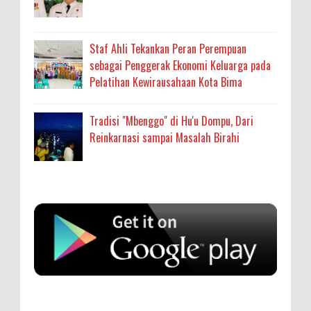
Staf Ahli Tekankan Peran Perempuan
sebagai Penggerak Ekonomi Keluarga pada
Pelatihan Kewirausahaan Kota Bima
Tradisi "Mbenggo" di Hu'u Dompu, Dari
Reinkarnasi sampai Masalah Birahi
Anonymous
:
SIGAPUAN dan Ikhtiar Kota Bima Menjemput
Korban Kekerasan
Oleh: MardiaturrahmahAdministrasi Kesehatan
sumbu pdk nh org
Ahli Madya, Dinas Kesehatan
... read more
Aug 04 2026
Anonymous
:
Kapolres Bima Beri Penghargaan ke Kades dan
Ketua RT Yang Aktif Bantu Polisi Berantas Narkoba