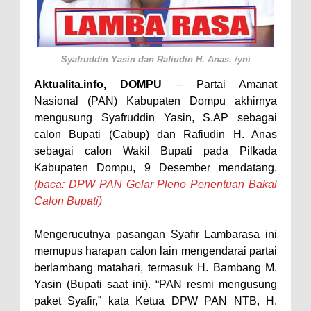
Perairan Sanggar
Perkuat Soliditas-Sinergi,
Syafruddin Yasin dan Rafiudin H. Anas
Kapolres Bima Silaturahmi ke
.
/yni
Kejari dan Kodim 1608
Aktualita.info, DOMPU
– Partai Amanat
Nasional (PAN) Kabupaten Dompu akhirnya
Nobar Piala Dunia Argentina vs
mengusung Syafruddin Yasin, S.AP sebagai
Inggris, Polres Bima Pererat
calon Bupati (Cabup) dan Rafiudin H. Anas
Silaturahmi dengan Masyarakat
sebagai calon Wakil Bupati pada Pilkada
Antusiasnya Warga dan Polisi
Kabupaten Dompu, 9 Desember mendatang.
(baca: DPW PAN Gelar Pleno Penentuan Bakal
Nobar Bareng Laga Prancis vs
Calon Bupati)
Spanyol di Mapolres Bima
Wali Kota Bima Tinjau Finalisasi
Mengerucutnya pasangan Syafir
Lambarasa ini
Pembangunan RSUD Kota Bima,
memupus harapan calon lain mengendarai partai
berlambang matahari, termasuk H. Bambang M.
Pastikan Pemindahan Layanan
Yasin (Bupati saat ini). “PAN resmi mengusung
Berjalan Bertahap
paket Syafir,” kata Ketua DPW PAN NTB, H.
"Polisi Peduli" Satsamapta