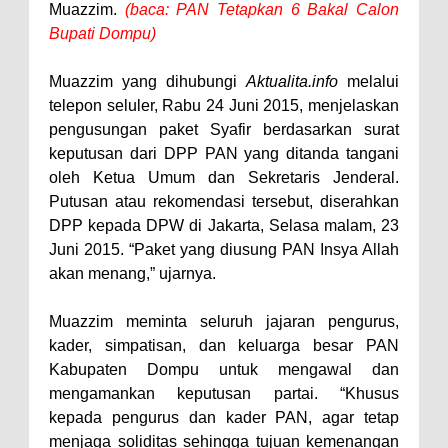
Muazzim.
(baca: PAN Tetapkan 6 Bakal Calon
Polres Bima Bantu Warga Padolo
Bupati Dompu)
Atasi Krisis Air Bersih
Muazzim yang dihubungi
Aktualita.info
melalui
Wali Kota Bima Tinjau Rumah
telepon seluler, Rabu 24 Juni 2015, menjelaskan
Warga Tidak Layak Huni di
pengusungan paket Syafir berdasarkan surat
Kelurahan Oi Mbo, Dorong
keputusan dari DPP PAN yang ditanda tangani
oleh Ketua Umum dan Sekretaris Jenderal.
Percepatan Bantuan BSPS
Putusan atau rekomendasi tersebut, diserahkan
Wakil Wali Kota Bima
DPP kepada DPW di Jakarta, Selasa malam, 23
Konsultasikan Usulan Inpres
Juni 2015. “Paket yang diusung PAN Insya Allah
Jalan Daerah 2026 dan
akan menang,” ujarnya.
Persiapan DAK 2027 ke BPJN
Muazzim meminta seluruh jajaran pengurus,
NTB
kader, simpatisan, dan keluarga besar PAN
Wali Kota Tekankan Disiplin ASN
Kabupaten Dompu untuk mengawal dan
dan Penguatan Kolaborasi
mengamankan keputusan partai. “Khusus
kepada pengurus dan kader PAN, agar tetap
Wali Kota Bima Hadiri Rakornas
menjaga soliditas sehingga tujuan kemenangan