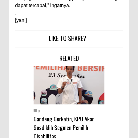
Kelautan dan Perikanan
dapat tercapai,” ingatnya.
Pemkot Jawab Pandangan
.
Umum Fraksi DPRD terhadap
[yani]
Raperda Pertanggungjawaban
LIKE TO SHARE?
Pelaksanaan APBD Kota Bima
Pimpin Upacara HUT
Bhayangkara Ke-80, Kapolres
RELATED
Bima: Jadikan Tugas Sebagai
Ibadah, Kepercayaan Rakyat
Landasan Utama
Kado HUT Bhayangkara Ke-80,
Kapolres Bima Pimpin Kenaikan
Pangkat 42 Personel
0
Gandeng Gerkatin, KPU Akan
Bakti Sosial Bhayangkara Ke-80,
Sosdiklih Segmen Pemilih
Satsamapta Polres Bima Bantu
Disabilitas