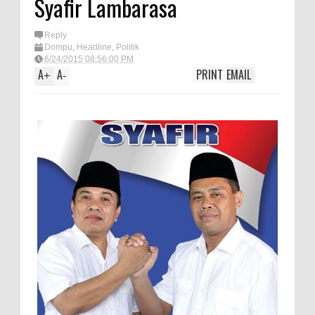
Syafir Lambarasa
TEGAS! Kapolres Bima PTDH 1
Reply
Anggota dan Beri Reward 8
Dompu
,
Headline
,
Politik
Personel Berprestasi
6/24/2015 08:56:00 PM
A
A
PRINT
EMAIL
+
-
Staf Ahli Tekankan Peran
Perempuan sebagai Penggerak
Ekonomi Keluarga pada
Pelatihan Kewirausahaan Kota
Bima
Si Dokes Polres Bima Cek
Kesehatan Korban Kapal Wisata
yang Tenggelam di Perairan
Sanggar
Satpolairud Polres Bima dan Tim
Gabungan Evakuasi Korban
Kapal Wisata Tenggelam di