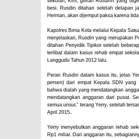
sekolah, Kini, giliran Rusdinn yang dig
besi. Rusdin ditahan setelah delapan 
Herman, akan dijemput paksa karena tida
Kapolres Bima Kota melalui Kepala Satua
menjelaskan, Rusdin yang merupakan Pe
ditahan Penyidik Tipikor setelah bebera
terlibat dalam kasus rehab empat seko
Langgudu Tahun 2012 lalu.
Peran Rusdin dalam kasus itu, jelas Ye
persen) dari empat Kepala SDN yang m
bahwa dialah yang mendatangkan anggaran
mendatangkan anggaran dari pusat. Sel
semua unsur," terang Yerry, setelah ter
April 2015..
Yerry menyebutkan anggaran rehab seko
Rp1 miliar. Dari anggaran itu, sebagian