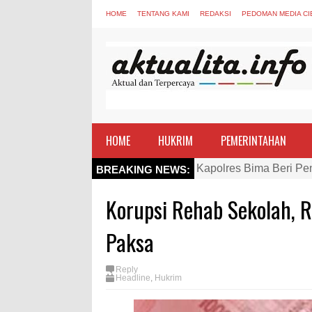
HOME
TENTANG KAMI
REDAKSI
PEDOMAN MEDIA CI
HOME
HUKRIM
PEMERINTAHAN
Kapolres Bima Beri Pe
BREAKING NEWS:
TEGAS! Kapolres Bima 
Korupsi Rehab Sekolah, 
Staf Ahli Tekankan Pe
Si Dokes Polres Bima 
Paksa
Satpolairud Polres Bi
Reply
Perkuat Soliditas-Sine
Headline
,
Hukrim
Nobar Piala Dunia Arge