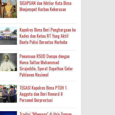
ma
SIGAPUAN dan Ikhtiar Kota Bima
Menjemput Korban Kekerasan
an Layanan Berjalan Bertahap
 Percepatan Bantuan BSPS
Kapolres Bima Beri Penghargaan ke
an DAK 2027 ke BPJN NTB
Kades dan Ketua RT Yang Aktif
Bantu Polisi Berantas Narkoba
an Pelaksanaan APBD Kota Bima
Penamaan RSUD Dompu dengan
Nama Sultan Muhammad
adah, Kepercayaan Rakyat Landasan Utama
Sirajuddin, Syarat Dapatkan Gelar
Pahlawan Nasional
isis Air Bersih
 Sabu Siap Edar
TEGAS! Kapolres Bima PTDH 1
Anggota dan Beri Reward 8
Personel Berprestasi
Tradisi "Mbenggo" di Hu'u Dompu,