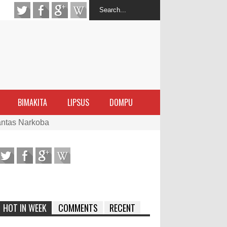
BIMAKITA
LIPSUS
DOMPU
antas Narkoba
latihan Kewirausahaan Kota Bima
ran Sanggar
 di Perairan Sanggar
HOT IN WEEK
COMMENTS
RECENT
arakat