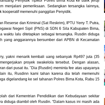
elandang Penyidik Tipikor Polres Bima Kota ke balik jeruji
jam menjalani pemeriksaan. Sedangkan tersangka lainnya,
k kooperatif memenuhi panggilan Penyidik.
n Reserse dan Kriminal (Sat Reskrim), IPTU Yerry T. Putra,
gawai Negeri Sipil (PNS) di SDN 6 Sila Kabupaten Bima,
pa waktu lalu ditetapkan sebagai tersangka. Rusdin diduga
lah yang anggarannya bersumber dari APBN di Kecamatan
rry, yakni menarik kembali uang sebanyak Rp497 juta (35
engerjakan proyek swakelola tersebut. Dengan alasan,
 dari pusat itu. "Dia (Rusdin) meminta fee atas upayanya
ain itu, Rusdinn kami tahan karena dia telah memenuhi
sanga digelandang ke sel tahanan Polres Bima Kota, Rabu 15
lah dari Kementrian Pendidikan dan Kebudayaan sekitar
nya diduga diambil oleh Rusdin. “Dalam kasus ini masih ada