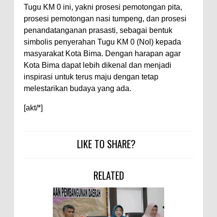
Warga Dena Hadapi Krisis Air
Tugu KM 0 ini, yakni prosesi pemotongan pita,
Bersih
prosesi pemotongan nasi tumpeng, dan prosesi
penandatanganan prasasti, sebagai bentuk
Polsek Bolo Bongkar Peredaran
simbolis penyerahan Tugu KM 0 (Nol) kepada
Sabu di Tambe, 2 Pria
masyarakat Kota Bima. Dengan harapan agar
Diamankan Bersama 23 Poket
Kota Bima dapat lebih dikenal dan menjadi
Sabu Siap Edar
inspirasi untuk terus maju dengan tetap
melestarikan budaya yang ada.
SIGAPUAN dan Ikhtiar Kota Bima
Menjemput Korban Kekerasan
[akt/*]
LIKE TO SHARE?
RELATED