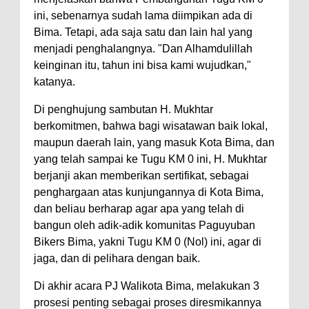
Kelautan dan Perikanan
ini, sebenarnya sudah lama diimpikan ada di
Pemkot Jawab Pandangan
Bima. Tetapi, ada saja satu dan lain hal yang
Umum Fraksi DPRD terhadap
menjadi penghalangnya. "Dan Alhamdulillah
Raperda Pertanggungjawaban
keinginan itu, tahun ini bisa kami wujudkan,"
katanya.
Pelaksanaan APBD Kota Bima
Pimpin Upacara HUT
Di penghujung sambutan H. Mukhtar
Bhayangkara Ke-80, Kapolres
berkomitmen, bahwa bagi wisatawan baik lokal,
maupun daerah lain, yang masuk Kota Bima, dan
Bima: Jadikan Tugas Sebagai
yang telah sampai ke Tugu KM 0 ini, H. Mukhtar
Ibadah, Kepercayaan Rakyat
berjanji akan memberikan sertifikat, sebagai
Landasan Utama
penghargaan atas kunjungannya di Kota Bima,
Kado HUT Bhayangkara Ke-80,
dan beliau berharap agar apa yang telah di
bangun oleh adik-adik komunitas Paguyuban
Kapolres Bima Pimpin Kenaikan
Bikers Bima, yakni Tugu KM 0 (Nol) ini, agar di
Pangkat 42 Personel
jaga, dan di pelihara dengan baik.
Bakti Sosial Bhayangkara Ke-80,
Di akhir acara PJ Walikota Bima, melakukan 3
Satsamapta Polres Bima Bantu
prosesi penting sebagai proses diresmikannya