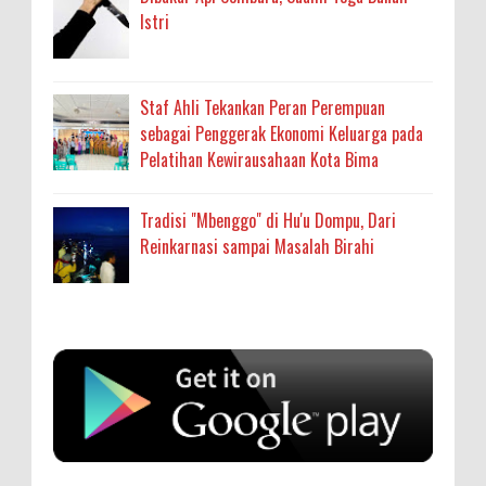
Istri
Staf Ahli Tekankan Peran Perempuan
sebagai Penggerak Ekonomi Keluarga pada
Pelatihan Kewirausahaan Kota Bima
Tradisi "Mbenggo" di Hu'u Dompu, Dari
Reinkarnasi sampai Masalah Birahi
Anonymous
:
SIGAPUAN dan Ikhtiar Kota Bima Menjemput
Korban Kekerasan
Oleh: MardiaturrahmahAdministrasi Kesehatan
sumbu pdk nh org
Ahli Madya, Dinas Kesehatan
... read more
Aug 04 2026
Anonymous
: