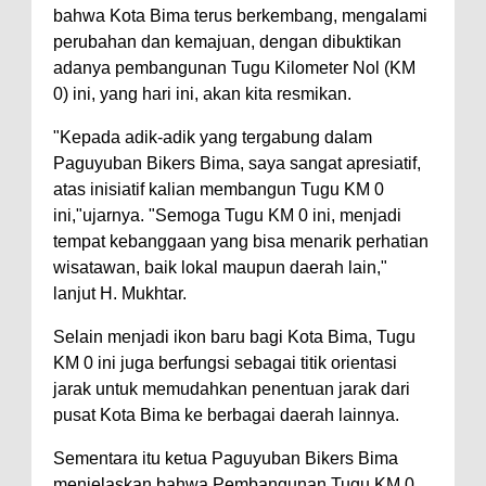
bahwa Kota Bima terus berkembang, mengalami
Polres Bima Bantu Warga Padolo
perubahan dan kemajuan, dengan dibuktikan
Atasi Krisis Air Bersih
adanya pembangunan Tugu Kilometer Nol (KM
0) ini, yang hari ini, akan kita resmikan.
Wali Kota Bima Tinjau Rumah
Warga Tidak Layak Huni di
"Kepada adik-adik yang tergabung dalam
Kelurahan Oi Mbo, Dorong
Paguyuban Bikers Bima, saya sangat apresiatif,
atas inisiatif kalian membangun Tugu KM 0
Percepatan Bantuan BSPS
ini,"ujarnya. "Semoga Tugu KM 0 ini, menjadi
Wakil Wali Kota Bima
tempat kebanggaan yang bisa menarik perhatian
Konsultasikan Usulan Inpres
wisatawan, baik lokal maupun daerah lain,"
Jalan Daerah 2026 dan
lanjut H. Mukhtar.
Persiapan DAK 2027 ke BPJN
Selain menjadi ikon baru bagi Kota Bima, Tugu
NTB
KM 0 ini juga berfungsi sebagai titik orientasi
jarak untuk memudahkan penentuan jarak dari
Wali Kota Tekankan Disiplin ASN
pusat Kota Bima ke berbagai daerah lainnya.
dan Penguatan Kolaborasi
Wali Kota Bima Hadiri Rakornas
Sementara itu ketua Paguyuban Bikers Bima
menjelaskan bahwa Pembangunan Tugu KM 0