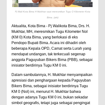
Perairan Sanggar
Pj Wali Kota Bima H Mukhtar saat meresmikan Tugu O Kilometer Kota
Perkuat Soliditas-Sinergi,
Bima. (akt)
Kapolres Bima Silaturahmi ke
Aktualita, Kota Bima - Pj Walikota Bima, Drs. H.
Kejari dan Kodim 1608
Mukhtar, MH, meresmikan Tugu Kilometer Nol
Nobar Piala Dunia Argentina vs
(KM 0) Kota Bima, yang berlokasi di eks
Inggris, Polres Bima Pererat
Pendopo Bupati Bima. Acara ini dihadiri oleh
beberapa Kepala OPD, Camat serta Lurah yang
Silaturahmi dengan Masyarakat
mendapat undangan, tak terkecuali segenap
Antusiasnya Warga dan Polisi
anggota Paguyuban Bikers Bima (PBB), sebagai
Nobar Bareng Laga Prancis vs
inisiator berdirinya Tugu KM 0 ini.
Spanyol di Mapolres Bima
Dalam sambutannya, H. Mukhtar menyampaikan
Wali Kota Bima Tinjau Finalisasi
apresiasi dan penghargaan kepada Paguyuban
Pembangunan RSUD Kota Bima,
Bikers Bima, sebagai inisiator berdirinya Tugu
Pastikan Pemindahan Layanan
KM 0 (Nol) ini, menurut H. Mukhtar bahwa
dengan adanya Tugu KM 0 ini, bukan sekadar
Berjalan Bertahap
simbol geografis, tetapi juga sebagai pengingat
"Polisi Peduli" Satsamapta