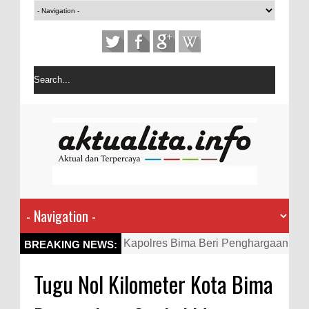
Kapolres Bima Beri Penghargaan
BREAKING NEWS:
ke Kades dan Ketua RT Yang
Tugu Nol Kilometer Kota Bima
Aktif Bantu Polisi Berantas
Narkoba