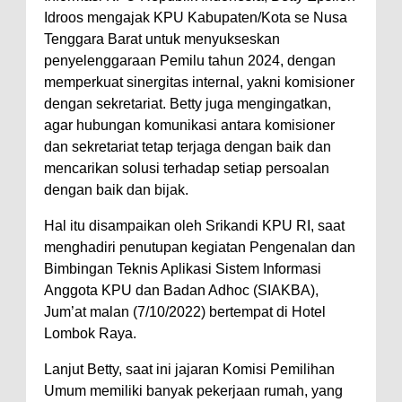
Idroos mengajak KPU Kabupaten/Kota se Nusa
Perairan Sanggar
Tenggara Barat untuk menyukseskan
Perkuat Soliditas-Sinergi,
penyelenggaraan Pemilu tahun 2024, dengan
Kapolres Bima Silaturahmi ke
memperkuat sinergitas internal, yakni komisioner
dengan sekretariat. Betty juga mengingatkan,
Kejari dan Kodim 1608
agar hubungan komunikasi antara komisioner
Nobar Piala Dunia Argentina vs
dan sekretariat tetap terjaga dengan baik dan
Inggris, Polres Bima Pererat
mencarikan solusi terhadap setiap persoalan
Silaturahmi dengan Masyarakat
dengan baik dan bijak.
Antusiasnya Warga dan Polisi
Hal itu disampaikan oleh Srikandi KPU RI, saat
Nobar Bareng Laga Prancis vs
menghadiri penutupan kegiatan Pengenalan dan
Spanyol di Mapolres Bima
Bimbingan Teknis Aplikasi Sistem Informasi
Anggota KPU dan Badan Adhoc (SIAKBA),
Wali Kota Bima Tinjau Finalisasi
Jum’at malan (7/10/2022) bertempat di Hotel
Pembangunan RSUD Kota Bima,
Lombok Raya.
Pastikan Pemindahan Layanan
Lanjut Betty, saat ini jajaran Komisi Pemilihan
Berjalan Bertahap
Umum memiliki banyak pekerjaan rumah, yang
"Polisi Peduli" Satsamapta