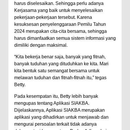
harus diselesaikan. Sehingga perlu adanya
Polres Bima Bantu Warga Padolo
Kerjasama yang baik untuk menyelesaikan
Atasi Krisis Air Bersih
pekerjaan-pekerjaan tersebut. Karena
kesuksesan penyelenggaraan Pemilu Tahun
Wali Kota Bima Tinjau Rumah
2024 merupakan cita-cita bersama, sehingga
Warga Tidak Layak Huni di
harus dimanfaatkan semua sistem informasi yang
Kelurahan Oi Mbo, Dorong
dimiliki dengan maksimal.
Percepatan Bantuan BSPS
“Kita bekerja benar saja, banyak yang fitnah,
Wakil Wali Kota Bima
banyak tuduhan yang dituduhkan ke kita. Mari
Konsultasikan Usulan Inpres
kita bentuk satu semangat bersama untuk
melawan tuduhan dan fitnah-fitnah itu,” tegas
Jalan Daerah 2026 dan
Betty.
Persiapan DAK 2027 ke BPJN
NTB
Pada kesempatan itu, Betty lebih banyak
mengupas tentang Aplikasi SIAKBA.
Wali Kota Tekankan Disiplin ASN
Dijelaskannya, Aplikasi SIAKBA merupakan
dan Penguatan Kolaborasi
aplikasi yang dihadirkan untuk menjawab dan
Wali Kota Bima Hadiri Rakornas
mengurai persoalan terkait tidak adanya