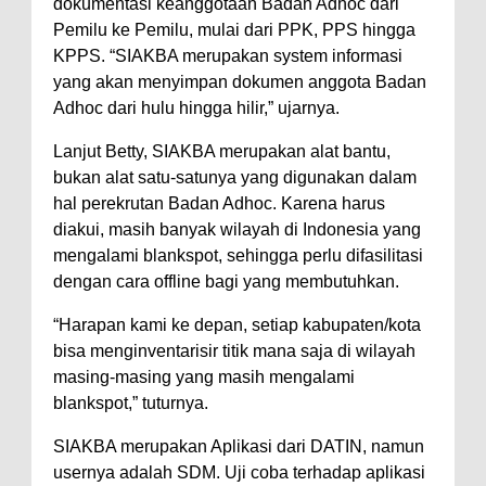
Kelautan dan Perikanan
dokumentasi keanggotaan Badan Adhoc dari
Pemilu ke Pemilu, mulai dari PPK, PPS hingga
Pemkot Jawab Pandangan
KPPS. “SIAKBA merupakan system informasi
Umum Fraksi DPRD terhadap
yang akan menyimpan dokumen anggota Badan
Raperda Pertanggungjawaban
Adhoc dari hulu hingga hilir,” ujarnya.
Pelaksanaan APBD Kota Bima
Lanjut Betty, SIAKBA merupakan alat bantu,
Pimpin Upacara HUT
bukan alat satu-satunya yang digunakan dalam
Bhayangkara Ke-80, Kapolres
hal perekrutan Badan Adhoc. Karena harus
Bima: Jadikan Tugas Sebagai
diakui, masih banyak wilayah di Indonesia yang
mengalami blankspot, sehingga perlu difasilitasi
Ibadah, Kepercayaan Rakyat
dengan cara offline bagi yang membutuhkan.
Landasan Utama
“Harapan kami ke depan, setiap kabupaten/kota
Kado HUT Bhayangkara Ke-80,
bisa menginventarisir titik mana saja di wilayah
Kapolres Bima Pimpin Kenaikan
masing-masing yang masih mengalami
Pangkat 42 Personel
blankspot,” tuturnya.
Bakti Sosial Bhayangkara Ke-80,
SIAKBA merupakan Aplikasi dari DATIN, namun
Satsamapta Polres Bima Bantu
usernya adalah SDM. Uji coba terhadap aplikasi