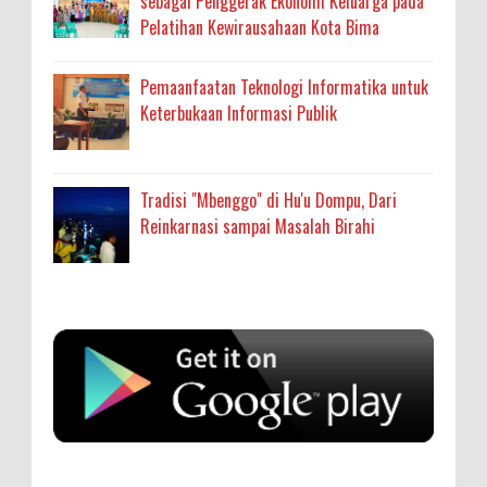
sebagai Penggerak Ekonomi Keluarga pada
Pelatihan Kewirausahaan Kota Bima
Pemaanfaatan Teknologi Informatika untuk
Keterbukaan Informasi Publik
Tradisi "Mbenggo" di Hu'u Dompu, Dari
Reinkarnasi sampai Masalah Birahi
Anonymous
:
SIGAPUAN dan Ikhtiar Kota Bima Menjemput
Korban Kekerasan
Oleh: MardiaturrahmahAdministrasi Kesehatan
sumbu pdk nh org
Ahli Madya, Dinas Kesehatan
... read more
Aug 04 2026
Anonymous
:
Kapolres Bima Beri Penghargaan ke Kades dan