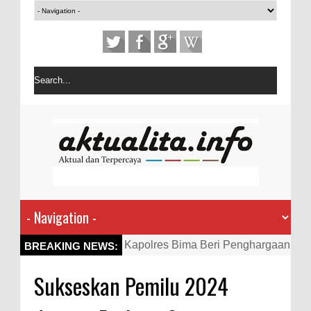
Kapolres Bima Beri Penghargaan
BREAKING NEWS:
ke Kades dan Ketua RT Yang
Sukseskan Pemilu 2024
Aktif Bantu Polisi Berantas
Narkoba