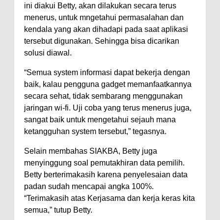
Warga Dena Hadapi Krisis Air
ini diakui Betty, akan dilakukan secara terus
Bersih
menerus, untuk mngetahui permasalahan dan
kendala yang akan dihadapi pada saat aplikasi
Polsek Bolo Bongkar Peredaran
tersebut digunakan. Sehingga bisa dicarikan
Sabu di Tambe, 2 Pria
solusi diawal.
Diamankan Bersama 23 Poket
“Semua system informasi dapat bekerja dengan
Sabu Siap Edar
baik, kalau pengguna gadget memanfaatkannya
SIGAPUAN dan Ikhtiar Kota Bima
secara sehat, tidak sembarang menggunakan
Menjemput Korban Kekerasan
jaringan wi-fi. Uji coba yang terus menerus juga,
sangat baik untuk mengetahui sejauh mana
ketangguhan system tersebut,” tegasnya.
Selain membahas SIAKBA, Betty juga
menyinggung soal pemutakhiran data pemilih.
Betty berterimakasih karena penyelesaian data
padan sudah mencapai angka 100%.
“Terimakasih atas Kerjasama dan kerja keras kita
semua,” tutup Betty.