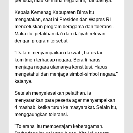
Kelautan dan Perikanan
pemuda, mau ke mana negara ini," tandasnya.
Pemkot Jawab Pandangan
Kepala Kemenag Kabupaten Bima itu
Umum Fraksi DPRD terhadap
mengatakan, saat ini Presiden dan Wapres RI
mencetuskan program beragama dan toleransi.
Raperda Pertanggungjawaban
Maka itu, pelatihan da'i dan da'iyah relevan
Pelaksanaan APBD Kota Bima
dengan program tersebut.
Pimpin Upacara HUT
"Dalam menyampaikan dakwah, harus tau
Bhayangkara Ke-80, Kapolres
komitmen terhadap negara. Berarti harus
Bima: Jadikan Tugas Sebagai
menjaga negara utamanya konstitusi. Harus
Ibadah, Kepercayaan Rakyat
mengetahui dan menjaga simbol-simbol negara,"
Landasan Utama
katanya.
Kado HUT Bhayangkara Ke-80,
Setelah menyelesaikan pelatihan, ia
Kapolres Bima Pimpin Kenaikan
menyarankan para peserta agar menyampaikan
Pangkat 42 Personel
4 mashab, ketika turun ke masyarakat. Selain itu,
menggaungkan toleransi.
Bakti Sosial Bhayangkara Ke-80,
Satsamapta Polres Bima Bantu
"Toleransi itu mempertajam keberagaman.