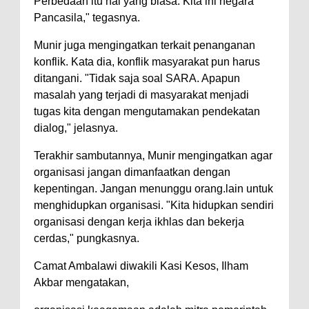
Perbedaan itu hal yang biasa. Kita ini negara
Warga Dena Hadapi Krisis Air
Pancasila," tegasnya.
Bersih
Polsek Bolo Bongkar Peredaran
Munir juga mengingatkan terkait penanganan
konflik. Kata dia, konflik masyarakat pun harus
Sabu di Tambe, 2 Pria
ditangani. "Tidak saja soal SARA. Apapun
Diamankan Bersama 23 Poket
masalah yang terjadi di masyarakat menjadi
Sabu Siap Edar
tugas kita dengan mengutamakan pendekatan
SIGAPUAN dan Ikhtiar Kota Bima
dialog," jelasnya.
Menjemput Korban Kekerasan
Terakhir sambutannya, Munir mengingatkan agar
organisasi jangan dimanfaatkan dengan
kepentingan. Jangan menunggu orang.lain untuk
menghidupkan organisasi. "Kita hidupkan sendiri
organisasi dengan kerja ikhlas dan bekerja
cerdas," pungkasnya.
Camat Ambalawi diwakili Kasi Kesos, Ilham
Akbar mengatakan,