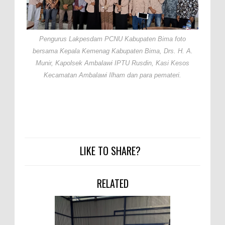
Pengurus Lakpesdam PCNU Kabupaten Bima foto
bersama Kepala Kemenag Kabupaten Bima, Drs. H. A.
Munir, Kapolsek Ambalawi IPTU Rusdin, Kasi Kesos
Kecamatan Ambalawi Ilham dan para pemateri.
LIKE TO SHARE?
RELATED