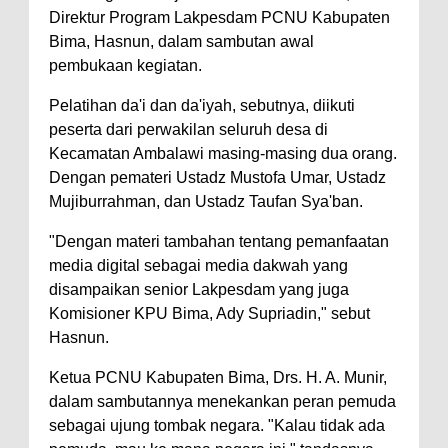
Direktur Program Lakpesdam PCNU Kabupaten
Polres Bima Bantu Warga Padolo
Bima, Hasnun, dalam sambutan awal
Atasi Krisis Air Bersih
pembukaan kegiatan.
Wali Kota Bima Tinjau Rumah
Pelatihan da'i dan da'iyah, sebutnya, diikuti
Warga Tidak Layak Huni di
peserta dari perwakilan seluruh desa di
Kelurahan Oi Mbo, Dorong
Kecamatan Ambalawi masing-masing dua orang.
Dengan pemateri Ustadz Mustofa Umar, Ustadz
Percepatan Bantuan BSPS
Mujiburrahman, dan Ustadz Taufan Sya'ban.
Wakil Wali Kota Bima
Konsultasikan Usulan Inpres
"Dengan materi tambahan tentang pemanfaatan
media digital sebagai media dakwah yang
Jalan Daerah 2026 dan
disampaikan senior Lakpesdam yang juga
Persiapan DAK 2027 ke BPJN
Komisioner KPU Bima, Ady Supriadin," sebut
NTB
Hasnun.
Wali Kota Tekankan Disiplin ASN
Ketua PCNU Kabupaten Bima, Drs. H. A. Munir,
dan Penguatan Kolaborasi
dalam sambutannya menekankan peran pemuda
Wali Kota Bima Hadiri Rakornas
sebagai ujung tombak negara. "Kalau tidak ada