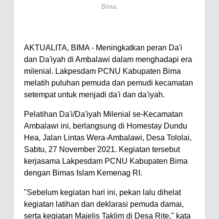
Bima.
Perairan Sanggar
Perkuat Soliditas-Sinergi,
Kapolres Bima Silaturahmi ke
AKTUALITA, BIMA - Meningkatkan peran Da'i
Kejari dan Kodim 1608
dan Da'iyah di Ambalawi dalam menghadapi era
milenial. Lakpesdam PCNU Kabupaten Bima
Nobar Piala Dunia Argentina vs
melatih puluhan pemuda dan pemudi kecamatan
Inggris, Polres Bima Pererat
setempat untuk menjadi da'i dan da'iyah.
Silaturahmi dengan Masyarakat
Pelatihan Da'i/Da'iyah Milenial se-Kecamatan
Antusiasnya Warga dan Polisi
Ambalawi ini, berlangsung di Homestay Dundu
Nobar Bareng Laga Prancis vs
Hea, Jalan Lintas Wera-Ambalawi, Desa Tololai,
Spanyol di Mapolres Bima
Sabtu, 27 November 2021. Kegiatan tersebut
Wali Kota Bima Tinjau Finalisasi
kerjasama Lakpesdam PCNU Kabupaten Bima
dengan Bimas Islam Kemenag RI.
Pembangunan RSUD Kota Bima,
Pastikan Pemindahan Layanan
"Sebelum kegiatan hari ini, pekan lalu dihelat
Berjalan Bertahap
kegiatan latihan dan deklarasi pemuda damai,
serta kegiatan Majelis Taklim di Desa Rite," kata
"Polisi Peduli" Satsamapta