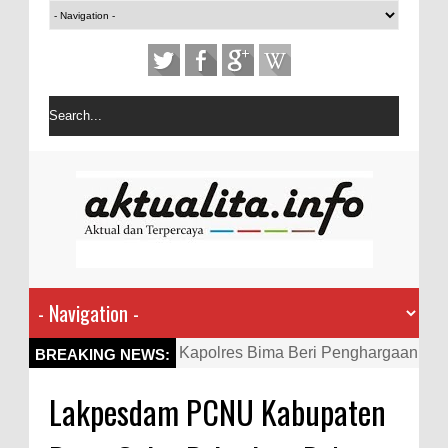
Kapolres Bima Beri Penghargaan
BREAKING NEWS:
ke Kades dan Ketua RT Yang
Lakpesdam PCNU Kabupaten
Aktif Bantu Polisi Berantas
Narkoba