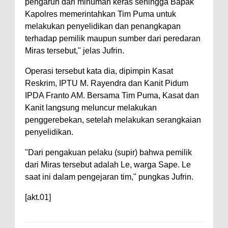
Kelautan dan Perikanan
pengaruh dari minuman keras sehingga Bapak
Kapolres memerintahkan Tim Puma untuk
Pemkot Jawab Pandangan
melakukan penyelidikan dan penangkapan
Umum Fraksi DPRD terhadap
terhadap pemilik maupun sumber dari peredaran
Raperda Pertanggungjawaban
Miras tersebut," jelas Jufrin.
Pelaksanaan APBD Kota Bima
Operasi tersebut kata dia, dipimpin Kasat
Pimpin Upacara HUT
Reskrim, IPTU M. Rayendra dan Kanit Pidum
Bhayangkara Ke-80, Kapolres
IPDA Franto AM. Bersama Tim Puma, Kasat dan
Bima: Jadikan Tugas Sebagai
Kanit langsung meluncur melakukan
penggerebekan, setelah melakukan serangkaian
Ibadah, Kepercayaan Rakyat
penyelidikan.
Landasan Utama
"Dari pengakuan pelaku (supir) bahwa pemilik
Kado HUT Bhayangkara Ke-80,
dari Miras tersebut adalah Le, warga Sape. Le
Kapolres Bima Pimpin Kenaikan
saat ini dalam pengejaran tim," pungkas Jufrin.
Pangkat 42 Personel
[akt.01]
Bakti Sosial Bhayangkara Ke-80,
Satsamapta Polres Bima Bantu