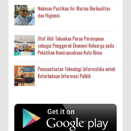
Nukman Pastikan Air Marina Berkualitas
dan Higienis
Staf Ahli Tekankan Peran Perempuan
sebagai Penggerak Ekonomi Keluarga pada
Pelatihan Kewirausahaan Kota Bima
Pemaanfaatan Teknologi Informatika untuk
Keterbukaan Informasi Publik
Anonymous
:
SIGAPUAN dan Ikhtiar Kota Bima Menjemput
Korban Kekerasan
Oleh: MardiaturrahmahAdministrasi Kesehatan
sumbu pdk nh org
Ahli Madya, Dinas Kesehatan
... read more