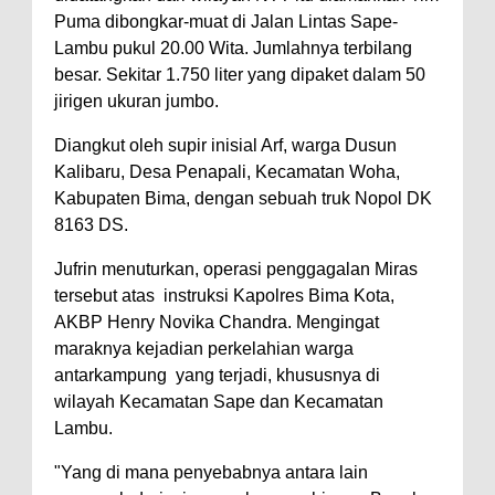
Puma dibongkar-muat di Jalan Lintas Sape-
Polres Bima Bantu Warga Padolo
Lambu pukul 20.00 Wita. Jumlahnya terbilang
Atasi Krisis Air Bersih
besar. Sekitar 1.750 liter yang dipaket dalam 50
Wali Kota Bima Tinjau Rumah
jirigen ukuran jumbo.
Warga Tidak Layak Huni di
Diangkut oleh supir inisial Arf, warga Dusun
Kelurahan Oi Mbo, Dorong
Kalibaru, Desa Penapali, Kecamatan Woha,
Percepatan Bantuan BSPS
Kabupaten Bima, dengan sebuah truk Nopol DK
8163 DS.
Wakil Wali Kota Bima
Konsultasikan Usulan Inpres
Jufrin menuturkan, operasi penggagalan Miras
tersebut atas instruksi Kapolres Bima Kota,
Jalan Daerah 2026 dan
AKBP Henry Novika Chandra. Mengingat
Persiapan DAK 2027 ke BPJN
maraknya kejadian perkelahian warga
NTB
antarkampung yang terjadi, khususnya di
Wali Kota Tekankan Disiplin ASN
wilayah Kecamatan Sape dan Kecamatan
Lambu.
dan Penguatan Kolaborasi
Wali Kota Bima Hadiri Rakornas
"Yang di mana penyebabnya antara lain