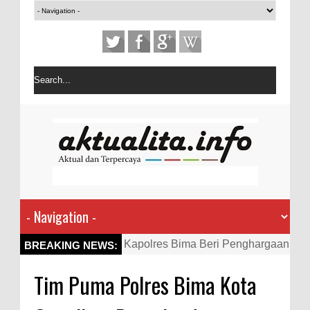
Kapolres Bima Beri Penghargaan
BREAKING NEWS:
ke Kades dan Ketua RT Yang
Tim Puma Polres Bima Kota
Aktif Bantu Polisi Berantas
Narkoba