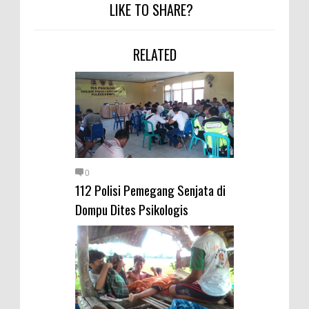
Warga Dena Hadapi Krisis Air
LIKE TO SHARE?
Bersih
Polsek Bolo Bongkar Peredaran
RELATED
Sabu di Tambe, 2 Pria
Diamankan Bersama 23 Poket
Sabu Siap Edar
SIGAPUAN dan Ikhtiar Kota Bima
Menjemput Korban Kekerasan
0
112 Polisi Pemegang Senjata di
Dompu Dites Psikologis