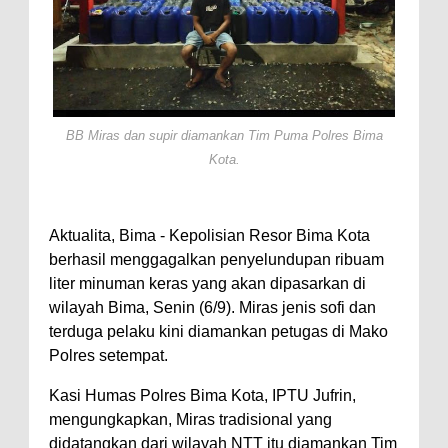
Perairan Sanggar
Perkuat Soliditas-Sinergi,
Kapolres Bima Silaturahmi ke
Kejari dan Kodim 1608
BB Miras dan supir diamankan Tim Puma Polres Bima
Nobar Piala Dunia Argentina vs
Kota.
Inggris, Polres Bima Pererat
Silaturahmi dengan Masyarakat
Aktualita, Bima - Kepolisian Resor Bima Kota
Antusiasnya Warga dan Polisi
berhasil menggagalkan penyelundupan ribuam
Nobar Bareng Laga Prancis vs
liter minuman keras yang akan dipasarkan di
Spanyol di Mapolres Bima
wilayah Bima, Senin (6/9). Miras jenis sofi dan
Wali Kota Bima Tinjau Finalisasi
terduga pelaku kini diamankan petugas di Mako
Polres setempat.
Pembangunan RSUD Kota Bima,
Pastikan Pemindahan Layanan
Kasi Humas Polres Bima Kota, IPTU Jufrin,
Berjalan Bertahap
mengungkapkan, Miras tradisional yang
didatangkan dari wilayah NTT itu diamankan Tim
"Polisi Peduli" Satsamapta