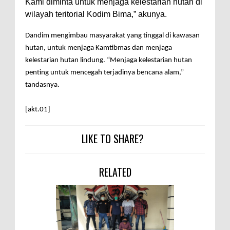
Warga Dena Hadapi Krisis Air
Kami diminta untuk menjaga kelestarian hutan di
wilayah teritorial Kodim Bima,” akunya.
Bersih
Polsek Bolo Bongkar Peredaran
Dandim mengimbau masyarakat yang tinggal di kawasan
Sabu di Tambe, 2 Pria
hutan, untuk menjaga Kamtibmas dan menjaga
kelestarian hutan lindung. “Menjaga kelestarian hutan
Diamankan Bersama 23 Poket
penting untuk mencegah terjadinya bencana alam,”
Sabu Siap Edar
tandasnya.
SIGAPUAN dan Ikhtiar Kota Bima
Menjemput Korban Kekerasan
[akt.01]
LIKE TO SHARE?
RELATED