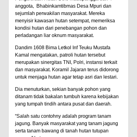
anggota, Bhabinkamtibmas Desa Mpuri dan
Polres Bima Bantu Warga Padolo
sejumlah perwakilan masyarakat. Mereka
Atasi Krisis Air Bersih
menyisir kawasan hutan setempat, memeriksa
Wali Kota Bima Tinjau Rumah
kondisi hutan dari penebangan pohon dan
perladangan liar oknum masyarakat.
Warga Tidak Layak Huni di
Kelurahan Oi Mbo, Dorong
Dandim 1608 Bima Letkol Inf Teuku Mustafa
Percepatan Bantuan BSPS
Kamal mengatakan, patroli hutan tersebut
merupakan sinergitas TNI, Polri, instansi terkait
Wakil Wali Kota Bima
dan masyarakat. Koramil Jajaran terus didorong
Konsultasikan Usulan Inpres
untuk menjaga hutan agar tetap asri dan lestari.
Jalan Daerah 2026 dan
Dia menuturkan, sekian banyak pohon yang
Persiapan DAK 2027 ke BPJN
ditanam tidak bakalan tumbuh karena kebijakan
NTB
yang tumpah tindih antara pusat dan daerah.
Wali Kota Tekankan Disiplin ASN
“Salah satu contohny adalah program tanam
dan Penguatan Kolaborasi
jagung. Banyak masyarakat yang tanam jagung
Wali Kota Bima Hadiri Rakornas
serta tanam bawang di tanah hutan tutupan