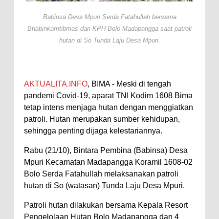
Perairan Sanggar
Babinsa Desa Mpuri Serda Fatahullah bersama
Perkuat Soliditas-Sinergi,
Bhabinkamtibmas dan KPH Bolo Madapangga saat patroli
hutan di So Tunda Laju Desa Mpuri.
Kapolres Bima Silaturahmi ke
Kejari dan Kodim 1608
Nobar Piala Dunia Argentina vs
AKTUALITA.INFO
, BIMA - Meski di tengah
Inggris, Polres Bima Pererat
pandemi Covid-19, aparat TNI Kodim 1608 Bima
Silaturahmi dengan Masyarakat
tetap intens menjaga hutan dengan menggiatkan
Antusiasnya Warga dan Polisi
patroli. Hutan merupakan sumber kehidupan,
Nobar Bareng Laga Prancis vs
sehingga penting dijaga kelestariannya.
Spanyol di Mapolres Bima
Rabu (21/10), Bintara Pembina (Babinsa) Desa
Wali Kota Bima Tinjau Finalisasi
Mpuri Kecamatan Madapangga Koramil 1608-02
Bolo Serda Fatahullah melaksanakan patroli
Pembangunan RSUD Kota Bima,
hutan di So (watasan) Tunda Laju Desa Mpuri.
Pastikan Pemindahan Layanan
Berjalan Bertahap
Patroli hutan dilakukan bersama Kepala Resort
Pengelolaan Hutan Bolo Madapangga dan 4
"Polisi Peduli" Satsamapta