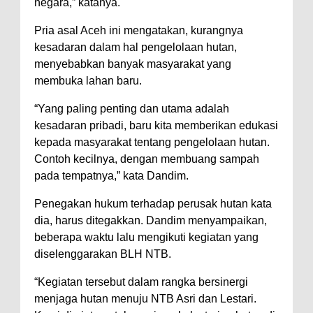
Kelautan dan Perikanan
negara,” katanya.
Pemkot Jawab Pandangan
Pria asal Aceh ini mengatakan, kurangnya
Umum Fraksi DPRD terhadap
kesadaran dalam hal pengelolaan hutan,
Raperda Pertanggungjawaban
menyebabkan banyak masyarakat yang
membuka lahan baru.
Pelaksanaan APBD Kota Bima
Pimpin Upacara HUT
“Yang paling penting dan utama adalah
kesadaran pribadi, baru kita memberikan edukasi
Bhayangkara Ke-80, Kapolres
kepada masyarakat tentang pengelolaan hutan.
Bima: Jadikan Tugas Sebagai
Contoh kecilnya, dengan membuang sampah
Ibadah, Kepercayaan Rakyat
pada tempatnya,” kata Dandim.
Landasan Utama
Penegakan hukum terhadap perusak hutan kata
Kado HUT Bhayangkara Ke-80,
dia, harus ditegakkan. Dandim menyampaikan,
Kapolres Bima Pimpin Kenaikan
beberapa waktu lalu mengikuti kegiatan yang
Pangkat 42 Personel
diselenggarakan BLH NTB.
Bakti Sosial Bhayangkara Ke-80,
“Kegiatan tersebut dalam rangka bersinergi
Satsamapta Polres Bima Bantu
menjaga hutan menuju NTB Asri dan Lestari.