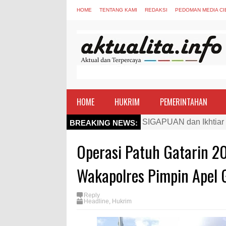
HOME
TENTANG KAMI
REDAKSI
PEDOMAN MEDIA CI
HOME
HUKRIM
PEMERINTAHAN
Kapolres Bima Beri Pe
BREAKING NEWS:
TEGAS! Kapolres Bima 
Operasi Patuh Gatarin 20
Staf Ahli Tekankan Pe
Si Dokes Polres Bima 
Wakapolres Pimpin Apel 
Satpolairud Polres Bi
Reply
Perkuat Soliditas-Sine
Headline
,
Hukrim
Nobar Piala Dunia Arge