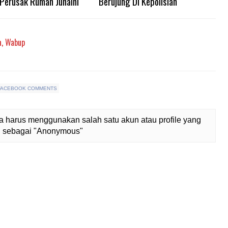
Perusak Rumah Juhaini
Berujung Di Kepolisian
a, Wabup
FACEBOOK COMMENTS
 harus menggunakan salah satu akun atau profile yang
lih sebagai "Anonymous"