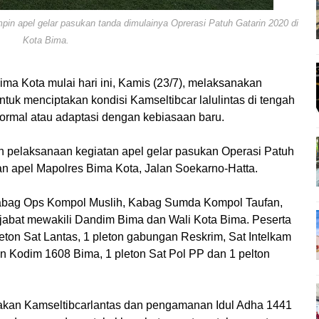
n apel gelar pasukan tanda dimulainya Oprerasi Patuh Gatarin 2020 di
Kota Bima.
ima Kota mulai hari ini, Kamis (23/7), melaksanakan
ntuk menciptakan kondisi Kamseltibcar lalulintas di tengah
mal atau adaptasi dengan kebiasaan baru.
 pelaksanaan kegiatan apel gelar pasukan Operasi Patuh
an apel Mapolres Bima Kota, Jalan Soekarno-Hatta.
Kabag Ops Kompol Muslih, Kabag Sumda Kompol Taufan,
abat mewakili Dandim Bima dan Wali Kota Bima. Peserta
 pleton Sat Lantas, 1 pleton gabungan Reskrim, Sat Intelkam
on Kodim 1608 Bima, 1 pleton Sat Pol PP dan 1 pelton
ptakan Kamseltibcarlantas dan pengamanan Idul Adha 1441