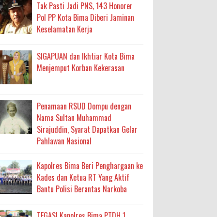
ma
Tak Pasti Jadi PNS, 143 Honorer
Pol PP Kota Bima Diberi Jaminan
an Layanan Berjalan Bertahap
Keselamatan Kerja
 Percepatan Bantuan BSPS
SIGAPUAN dan Ikhtiar Kota Bima
an DAK 2027 ke BPJN NTB
Menjemput Korban Kekerasan
an Pelaksanaan APBD Kota Bima
Penamaan RSUD Dompu dengan
Nama Sultan Muhammad
adah, Kepercayaan Rakyat Landasan Utama
Sirajuddin, Syarat Dapatkan Gelar
Pahlawan Nasional
isis Air Bersih
 Sabu Siap Edar
Kapolres Bima Beri Penghargaan ke
Kades dan Ketua RT Yang Aktif
Bantu Polisi Berantas Narkoba
TEGAS! Kapolres Bima PTDH 1