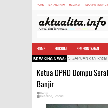
HOME
TENTANG KAMI
REDAKSI
PEDOMAN MEDIA CI
HOME
HUKRIM
PEMERINTAHAN
Kapolres Bima Beri Pe
BREAKING NEWS:
TEGAS! Kapolres Bima 
Ketua DPRD Dompu Sera
Staf Ahli Tekankan Pe
Si Dokes Polres Bima 
Banjir
Satpolairud Polres Bi
Reply
Perkuat Soliditas-Sine
Headline
,
Sosbud
Nobar Piala Dunia Arge