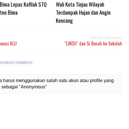
 Bima Lepas Kafilah STQ
Wali Kota Tinjau Wilayah
ten Bima
Terdampak Hujan dan Angin
Kencang
POSTING LEBIH BARU
novasi KLU
"LINDU" dan Si Bocah ke Sekolah
FACEBOOK COMMENTS
 harus menggunakan salah satu akun atau profile yang
lih sebagai "Anonymous"