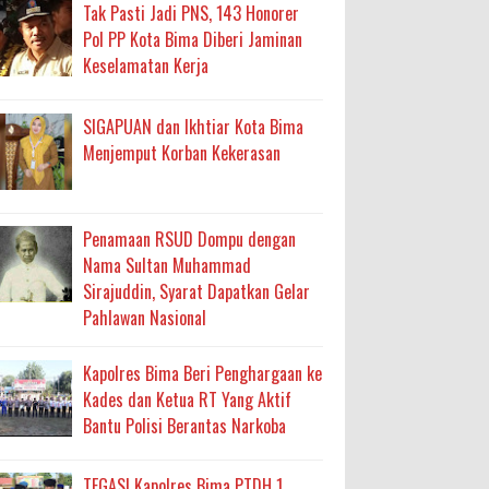
ma
Tak Pasti Jadi PNS, 143 Honorer
Pol PP Kota Bima Diberi Jaminan
an Layanan Berjalan Bertahap
Keselamatan Kerja
 Percepatan Bantuan BSPS
SIGAPUAN dan Ikhtiar Kota Bima
an DAK 2027 ke BPJN NTB
Menjemput Korban Kekerasan
an Pelaksanaan APBD Kota Bima
Penamaan RSUD Dompu dengan
Nama Sultan Muhammad
adah, Kepercayaan Rakyat Landasan Utama
Sirajuddin, Syarat Dapatkan Gelar
Pahlawan Nasional
isis Air Bersih
 Sabu Siap Edar
Kapolres Bima Beri Penghargaan ke
Kades dan Ketua RT Yang Aktif
Bantu Polisi Berantas Narkoba
TEGAS! Kapolres Bima PTDH 1