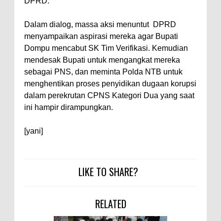
Kelautan dan Perikanan
DPRD.
Pemkot Jawab Pandangan
Dalam dialog, massa aksi menuntut DPRD
Umum Fraksi DPRD terhadap
menyampaikan aspirasi mereka agar Bupati
Raperda Pertanggungjawaban
Dompu mencabut SK Tim Verifikasi. Kemudian
Pelaksanaan APBD Kota Bima
mendesak Bupati untuk mengangkat mereka
sebagai PNS, dan meminta Polda NTB untuk
Pimpin Upacara HUT
menghentikan proses penyidikan dugaan korupsi
Bhayangkara Ke-80, Kapolres
dalam perekrutan CPNS Kategori Dua yang saat
Bima: Jadikan Tugas Sebagai
ini hampir dirampungkan.
Ibadah, Kepercayaan Rakyat
[yani]
Landasan Utama
Kado HUT Bhayangkara Ke-80,
Kapolres Bima Pimpin Kenaikan
LIKE TO SHARE?
Pangkat 42 Personel
Bakti Sosial Bhayangkara Ke-80,
RELATED
Satsamapta Polres Bima Bantu