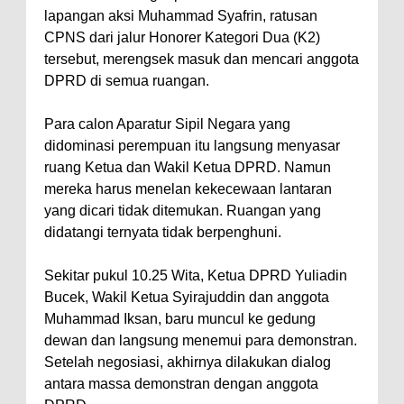
lapangan aksi Muhammad Syafrin, ratusan
Polres Bima Bantu Warga Padolo
CPNS dari jalur Honorer Kategori Dua (K2)
Atasi Krisis Air Bersih
tersebut, merengsek masuk dan mencari anggota
Wali Kota Bima Tinjau Rumah
DPRD di semua ruangan.
Warga Tidak Layak Huni di
Para calon Aparatur Sipil Negara yang
Kelurahan Oi Mbo, Dorong
didominasi perempuan itu langsung menyasar
Percepatan Bantuan BSPS
ruang Ketua dan Wakil Ketua DPRD. Namun
Wakil Wali Kota Bima
mereka harus menelan kekecewaan lantaran
yang dicari tidak ditemukan. Ruangan yang
Konsultasikan Usulan Inpres
didatangi ternyata tidak berpenghuni.
Jalan Daerah 2026 dan
Persiapan DAK 2027 ke BPJN
Sekitar pukul 10.25 Wita, Ketua DPRD Yuliadin
NTB
Bucek, Wakil Ketua Syirajuddin dan anggota
Muhammad Iksan, baru muncul ke gedung
Wali Kota Tekankan Disiplin ASN
dewan dan langsung menemui para demonstran.
dan Penguatan Kolaborasi
Setelah negosiasi, akhirnya dilakukan dialog
Wali Kota Bima Hadiri Rakornas
antara massa demonstran dengan anggota