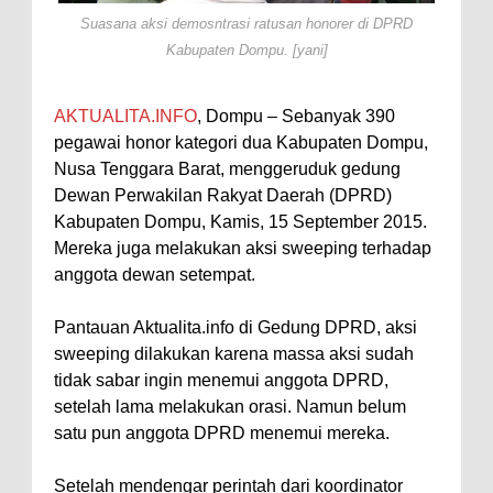
Suasana aksi demosntrasi ratusan honorer di DPRD
Perairan Sanggar
Kabupaten Dompu. [yani]
Perkuat Soliditas-Sinergi,
Kapolres Bima Silaturahmi ke
AKTUALITA.INFO
, Dompu – Sebanyak 390
Kejari dan Kodim 1608
pegawai honor kategori dua Kabupaten Dompu,
Nobar Piala Dunia Argentina vs
Nusa Tenggara Barat, menggeruduk gedung
Inggris, Polres Bima Pererat
Dewan Perwakilan Rakyat Daerah (DPRD)
Kabupaten Dompu, Kamis, 15 September 2015.
Silaturahmi dengan Masyarakat
Mereka juga melakukan aksi sweeping terhadap
Antusiasnya Warga dan Polisi
anggota dewan setempat.
Nobar Bareng Laga Prancis vs
Spanyol di Mapolres Bima
Pantauan Aktualita.info di Gedung DPRD, aksi
sweeping dilakukan karena massa aksi sudah
Wali Kota Bima Tinjau Finalisasi
tidak sabar ingin menemui anggota DPRD,
Pembangunan RSUD Kota Bima,
setelah lama melakukan orasi. Namun belum
Pastikan Pemindahan Layanan
satu pun anggota DPRD menemui mereka.
Berjalan Bertahap
Setelah mendengar perintah dari koordinator
"Polisi Peduli" Satsamapta