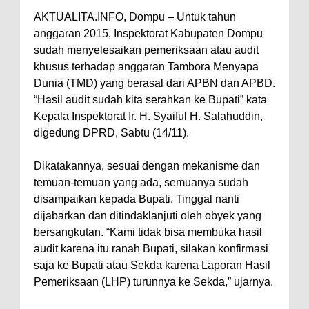
AKTUALITA.INFO, Dompu – Untuk tahun
Perairan Sanggar
anggaran 2015, Inspektorat Kabupaten Dompu
Perkuat Soliditas-Sinergi,
sudah menyelesaikan pemeriksaan atau audit
Kapolres Bima Silaturahmi ke
khusus terhadap anggaran Tambora Menyapa
Kejari dan Kodim 1608
Dunia (TMD) yang berasal dari APBN dan APBD.
“Hasil audit sudah kita serahkan ke Bupati” kata
Nobar Piala Dunia Argentina vs
Kepala Inspektorat Ir. H. Syaiful H. Salahuddin,
Inggris, Polres Bima Pererat
digedung DPRD, Sabtu (14/11).
Silaturahmi dengan Masyarakat
Antusiasnya Warga dan Polisi
Dikatakannya, sesuai dengan mekanisme dan
temuan-temuan yang ada, semuanya sudah
Nobar Bareng Laga Prancis vs
disampaikan kepada Bupati. Tinggal nanti
Spanyol di Mapolres Bima
dijabarkan dan ditindaklanjuti oleh obyek yang
Wali Kota Bima Tinjau Finalisasi
bersangkutan. “Kami tidak bisa membuka hasil
Pembangunan RSUD Kota Bima,
audit karena itu ranah Bupati, silakan konfirmasi
saja ke Bupati atau Sekda karena Laporan Hasil
Pastikan Pemindahan Layanan
Pemeriksaan (LHP) turunnya ke Sekda,” ujarnya.
Berjalan Bertahap
"Polisi Peduli" Satsamapta