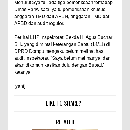
Menurut Syaiful, ada tiga pemeriksaan terhadap
Polres Bima Bantu Warga Padolo
Dinas Pariwisata, yaitu pemeriksaan khusus
anggaran TMD dari APBN, anggaran TMD dari
Atasi Krisis Air Bersih
APBD dan audit reguler.
Wali Kota Bima Tinjau Rumah
Warga Tidak Layak Huni di
Perihal LHP Inspektorat, Sekda H. Agus Buchari,
Kelurahan Oi Mbo, Dorong
SH., yang dimintai keterangan Sabtu (14/11) di
DPRD Dompu mengaku belum melihat hasil
Percepatan Bantuan BSPS
audit Inspektorat. “Saya belum melihatnya, dan
Wakil Wali Kota Bima
akan dikomunikasikan dulu dengan Bupati,”
Konsultasikan Usulan Inpres
katanya.
Jalan Daerah 2026 dan
[yani]
Persiapan DAK 2027 ke BPJN
NTB
LIKE TO SHARE?
Wali Kota Tekankan Disiplin ASN
dan Penguatan Kolaborasi
RELATED
Wali Kota Bima Hadiri Rakornas