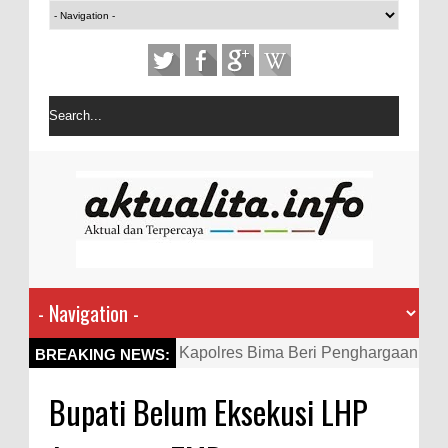
Kapolres Bima Beri Penghargaan
BREAKING NEWS:
ke Kades dan Ketua RT Yang
Bupati Belum Eksekusi LHP
Aktif Bantu Polisi Berantas
Narkoba