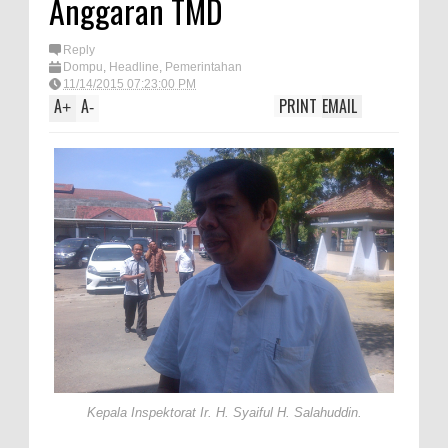
Anggaran TMD
TEGAS! Kapolres Bima PTDH 1
Reply
Anggota dan Beri Reward 8
Dompu
,
Headline
,
Pemerintahan
Personel Berprestasi
11/14/2015 07:23:00 PM
A
A
PRINT
EMAIL
+
-
Staf Ahli Tekankan Peran
Perempuan sebagai Penggerak
Ekonomi Keluarga pada
Pelatihan Kewirausahaan Kota
Bima
Si Dokes Polres Bima Cek
Kesehatan Korban Kapal Wisata
yang Tenggelam di Perairan
Sanggar
Satpolairud Polres Bima dan Tim
Kepala Inspektorat Ir. H. Syaiful H. Salahuddin.
Gabungan Evakuasi Korban
Kapal Wisata Tenggelam di