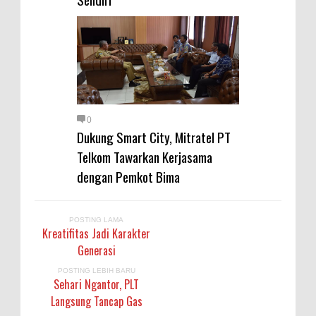
Warga Dena Hadapi Krisis Air
Bersih
Polsek Bolo Bongkar Peredaran
Sabu di Tambe, 2 Pria
Diamankan Bersama 23 Poket
Sabu Siap Edar
0
SIGAPUAN dan Ikhtiar Kota Bima
Dukung Smart City, Mitratel PT
Menjemput Korban Kekerasan
Telkom Tawarkan Kerjasama
dengan Pemkot Bima
POSTING LAMA
Kreatifitas Jadi Karakter
Generasi
POSTING LEBIH BARU
Sehari Ngantor, PLT
Langsung Tancap Gas