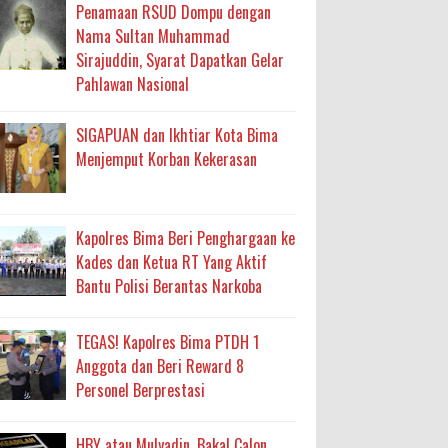
Penamaan RSUD Dompu dengan
ma
Nama Sultan Muhammad
an Layanan Berjalan Bertahap
Sirajuddin, Syarat Dapatkan Gelar
Pahlawan Nasional
 Percepatan Bantuan BSPS
SIGAPUAN dan Ikhtiar Kota Bima
an DAK 2027 ke BPJN NTB
Menjemput Korban Kekerasan
Kapolres Bima Beri Penghargaan ke
an Pelaksanaan APBD Kota Bima
Kades dan Ketua RT Yang Aktif
adah, Kepercayaan Rakyat Landasan Utama
Bantu Polisi Berantas Narkoba
isis Air Bersih
TEGAS! Kapolres Bima PTDH 1
 Sabu Siap Edar
Anggota dan Beri Reward 8
Personel Berprestasi
HBY atau Mulyadin, Bakal Calon