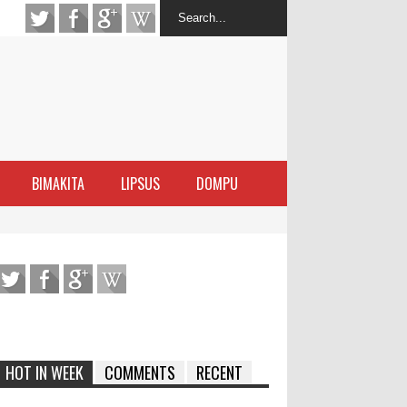
BIMAKITA
LIPSUS
DOMPU
antas Narkoba
latihan Kewirausahaan Kota Bima
ran Sanggar
 di Perairan Sanggar
HOT IN WEEK
COMMENTS
RECENT
arakat