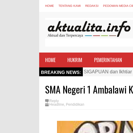
HOME
TENTANG KAMI
REDAKSI
PEDOMAN MEDIA CI
HOME
HUKRIM
PEMERINTAHAN
SIGAPUAN dan Ikhtiar
BREAKING NEWS:
Kapolres Bima Beri Pe
SMA Negeri 1 Ambalawi 
TEGAS! Kapolres Bima 
Staf Ahli Tekankan Pe
Reply
Headline
,
Pendidikan
Si Dokes Polres Bima 
Satpolairud Polres Bi
Perkuat Soliditas-Sine
Nobar Piala Dunia Arge