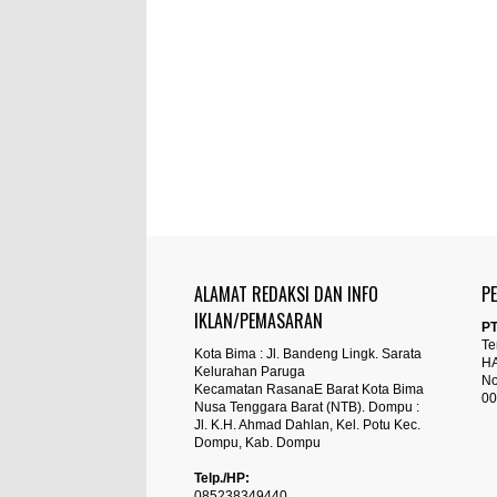
ALAMAT REDAKSI DAN INFO
P
IKLAN/PEMASARAN
PT
Te
Kota Bima : Jl. Bandeng Lingk. Sarata
H
Kelurahan Paruga
No
Kecamatan RasanaE Barat Kota Bima
00
Nusa Tenggara Barat (NTB). Dompu :
Jl. K.H. Ahmad Dahlan, Kel. Potu Kec.
Dompu, Kab. Dompu
Telp./HP:
085238349440