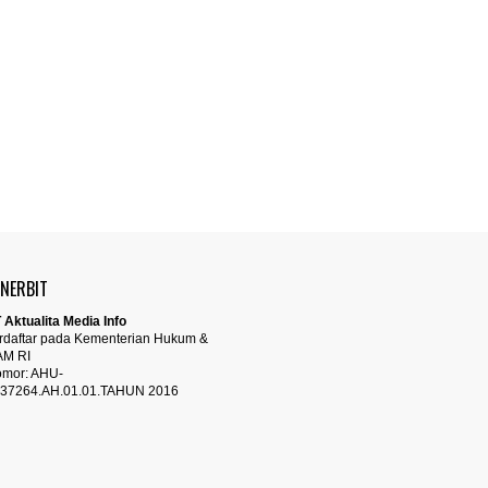
ENERBIT
 Aktualita Media Info
rdaftar pada Kementerian Hukum &
AM RI
mor: AHU-
37264.AH.01.01.TAHUN 2016