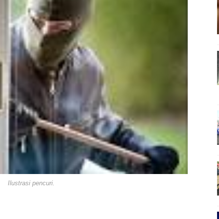
 Polisi Nobar Bareng Laga Prancis vs Spanyol di Mapolres Bi
 Finalisasi Pembangunan RSUD Kota Bima, Pastikan Pemindah
apta Polres Bima Bantu Warga Padolo Atasi Krisis Air Bersih
 Rumah Warga Tidak Layak Huni di Kelurahan Oi Mbo, Dorong
Konsultasikan Usulan Inpres Jalan Daerah 2026 dan Persiap
siplin ASN dan Penguatan Kolaborasi
 Rakornas Kelautan dan Perikanan
gan Umum Fraksi DPRD terhadap Raperda Pertanggungjawab
hayangkara Ke-80, Kapolres Bima: Jadikan Tugas Sebagai Ib
 Ke-80, Kapolres Bima Pimpin Kenaikan Pangkat 42 Personel
ara Ke-80, Satsamapta Polres Bima Bantu Warga Dena Hadapi Kr
eredaran Sabu di Tambe, 2 Pria Diamankan Bersama 23 Poket
Ilustrasi pencuri.