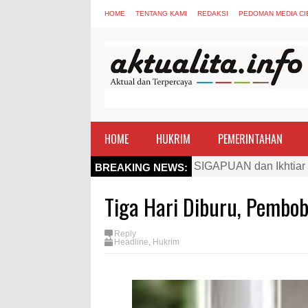
HOME
TENTANG KAMI
REDAKSI
PEDOMAN MEDIA CI
HOME
HUKRIM
PEMERINTAHAN
SIGAPUAN dan Ikhtiar
Kapolres Bima Beri Pe
BREAKING NEWS:
TEGAS! Kapolres Bima 
Tiga Hari Diburu, Pembo
Staf Ahli Tekankan Pe
Si Dokes Polres Bima 
Reply
Headline
,
Hukrim
Satpolairud Polres Bi
Perkuat Soliditas-Sine
Nobar Piala Dunia Arge