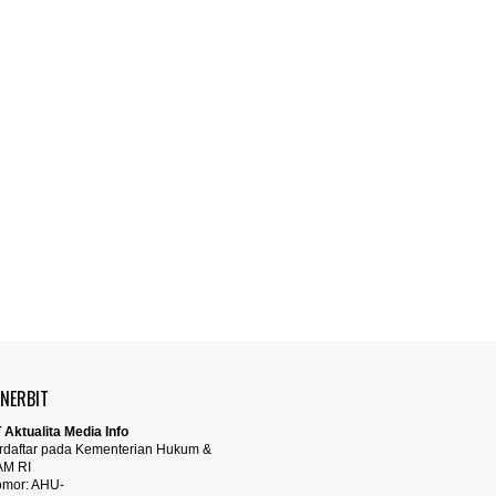
ENERBIT
 Aktualita Media Info
rdaftar pada Kementerian Hukum &
AM RI
mor: AHU-