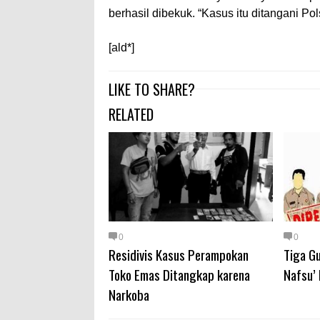
berhasil dibekuk. “Kasus itu ditangani Po
[ald*]
LIKE TO SHARE?
RELATED
0
0
Residivis Kasus Perampokan
Tiga G
Toko Emas Ditangkap karena
Nafsu’
Narkoba