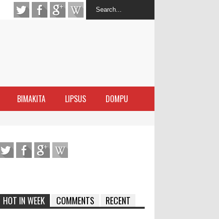
BIMAKITA
LIPSUS
DOMPU
antas Narkoba
latihan Kewirausahaan Kota Bima
ran Sanggar
 di Perairan Sanggar
HOT IN WEEK
COMMENTS
RECENT
arakat