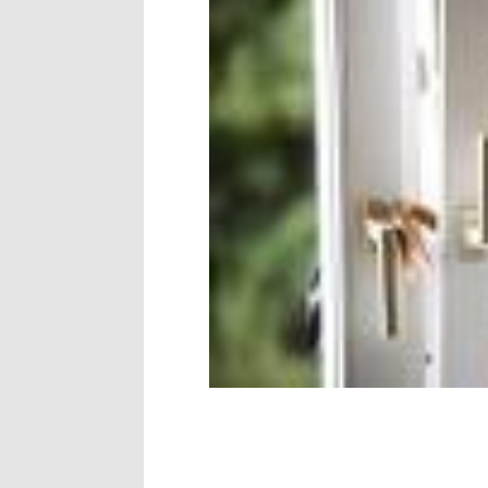
Antusiasnya Warga dan
Wali Kota Bima Tinjau
"Polisi Peduli" Satsam
Wali Kota Bima Tinjau
Wakil Wali Kota Bima 
Wali Kota Tekankan Di
Wali Kota Bima Hadiri
Pemkot Jawab Pandan
Pimpin Upacara HUT B
Kado HUT Bhayangkara
Bakti Sosial Bhayangk
Polsek Bolo Bongkar P