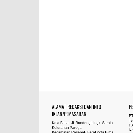
ALAMAT REDAKSI DAN INFO
P
IKLAN/PEMASARAN
PT
Te
Kota Bima : Jl. Bandeng Lingk. Sarata
H
Kelurahan Paruga
No
Kecamatan RasanaE Barat Kota Bima