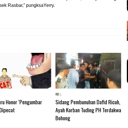
lsek Rasbar,” pungksaYerry.
0
uru Honor ‘Pengumbar
Sidang Pembunuhan Dafid Ricuh,
 Dipecat
Ayah Korban Tuding PH Terdakwa
Bohong