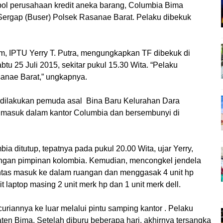
 perusahaan kredit aneka barang, Columbia Bima
 Sergap (Buser) Polsek Rasanae Barat. Pelaku dibekuk
m, IPTU Yerry T. Putra, mengungkapkan TF dibekuk di
u 25 Juli 2015, sekitar pukul 15.30 Wita. “Pelaku
anae Barat,” ungkapnya.
 dilakukan pemuda asal
Bina Baru Kelurahan Dara
ku masuk dalam kantor Columbia dan bersembunyi di
a ditutup, tepatnya pada pukul 20.00 Wita, ujar Yerry,
uangan pimpinan kolombia. Kemudian, mencongkel jendela
tas masuk ke dalam ruangan dan menggasak 4 unit hp
 laptop masing 2 unit merk hp dan 1 unit merk dell.
riannya ke luar melalui pintu samping kantor . Pelaku
en Bima. Setelah diburu beberapa hari, akhirnya tersangka