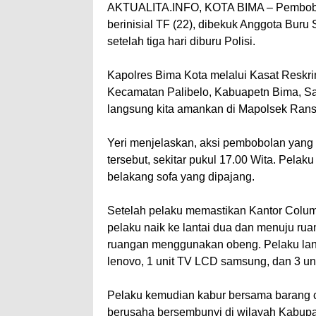
AKTUALITA.INFO, KOTA BIMA – Pembobol
berinisial TF (22), dibekuk Anggota Buru
setelah tiga hari diburu Polisi.
Kapolres Bima Kota melalui Kasat Reskri
Kecamatan Palibelo, Kabuapetn Bima, Sabt
langsung kita amankan di Mapolsek Rans
Yeri menjelaskan, aksi pembobolan yang
tersebut, sekitar pukul 17.00 Wita. Pela
belakang sofa yang dipajang.
Setelah pelaku memastikan Kantor Columbi
pelaku naik ke lantai dua dan menuju r
ruangan menggunakan obeng. Pelaku lan
lenovo, 1 unit TV LCD samsung, dan 3 unit
Pelaku kemudian kabur bersama barang cu
berusaha bersembunyi di wilayah Kabupat