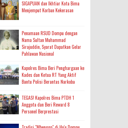
ma
SIGAPUAN dan Ikhtiar Kota Bima
Menjemput Korban Kekerasan
an Layanan Berjalan Bertahap
 Percepatan Bantuan BSPS
Penamaan RSUD Dompu dengan
an DAK 2027 ke BPJN NTB
Nama Sultan Muhammad
Sirajuddin, Syarat Dapatkan Gelar
Pahlawan Nasional
an Pelaksanaan APBD Kota Bima
Kapolres Bima Beri Penghargaan ke
adah, Kepercayaan Rakyat Landasan Utama
Kades dan Ketua RT Yang Aktif
Bantu Polisi Berantas Narkoba
isis Air Bersih
 Sabu Siap Edar
TEGAS! Kapolres Bima PTDH 1
Anggota dan Beri Reward 8
Personel Berprestasi
Tradisi "Mbenggo" di Hu'u Dompu,