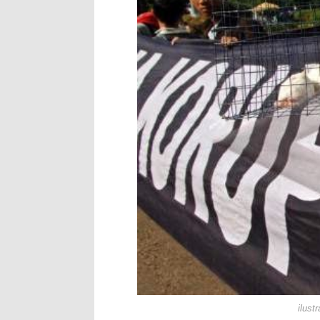
Antusiasnya Warga dan
Wali Kota Bima Tinjau
"Polisi Peduli" Satsam
Wali Kota Bima Tinjau
Wakil Wali Kota Bima 
Wali Kota Tekankan Di
Wali Kota Bima Hadiri
Pemkot Jawab Pandan
Pimpin Upacara HUT B
Kado HUT Bhayangkara
Bakti Sosial Bhayangk
Polsek Bolo Bongkar P
ilust