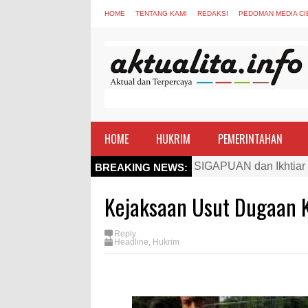
HOME
TENTANG KAMI
REDAKSI
PEDOMAN MEDIA CI
HOME
HUKRIM
PEMERINTAHAN
SIGAPUAN dan Ikhtiar
BREAKING NEWS:
Kapolres Bima Beri Pe
Kejaksaan Usut Dugaan
TEGAS! Kapolres Bima 
Staf Ahli Tekankan Pe
Reply
Si Dokes Polres Bima 
Headline
,
Hukrim
Satpolairud Polres Bi
Perkuat Soliditas-Sine
Nobar Piala Dunia Arge