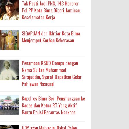
Tak Pasti Jadi PNS, 143 Honorer
ma
Pol PP Kota Bima Diberi Jaminan
an Layanan Berjalan Bertahap
Keselamatan Kerja
 Percepatan Bantuan BSPS
SIGAPUAN dan Ikhtiar Kota Bima
Menjemput Korban Kekerasan
an DAK 2027 ke BPJN NTB
Penamaan RSUD Dompu dengan
an Pelaksanaan APBD Kota Bima
Nama Sultan Muhammad
adah, Kepercayaan Rakyat Landasan Utama
Sirajuddin, Syarat Dapatkan Gelar
Pahlawan Nasional
isis Air Bersih
Kapolres Bima Beri Penghargaan ke
 Sabu Siap Edar
Kades dan Ketua RT Yang Aktif
Bantu Polisi Berantas Narkoba
HBY atau Mulyadin, Bakal Calon