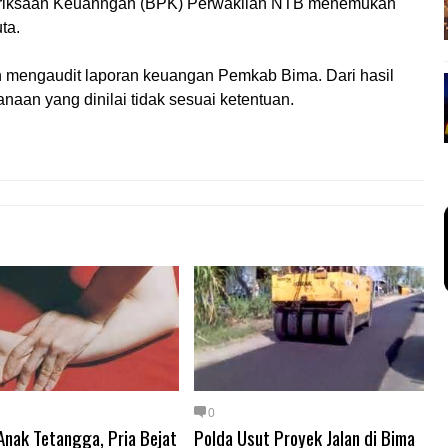
eriksaan Keuanngan (BPK) Perwakilan NTB menemukan
ta.
ah mengaudit laporan keuangan Pemkab Bima. Dari hasil
aan yang dinilai tidak sesuai ketentuan.
0
Anak Tetangga, Pria Bejat
Polda Usut Proyek Jalan di Bima