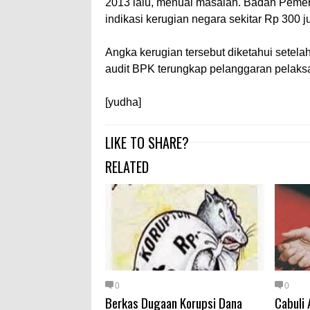
2013 lalu, menuai masalah. Badan Pem
indikasi kerugian negara sekitar Rp 300 ju
Angka kerugian tersebut diketahui setel
audit BPK terungkap pelanggaran pelaksan
[yudha]
LIKE TO SHARE?
RELATED
0
0
Berkas Dugaan Korupsi Dana
Cabuli 