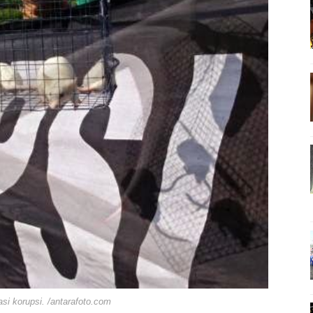
 Polisi Nobar Bareng Laga Prancis vs Spanyol di Mapolres Bi
 Finalisasi Pembangunan RSUD Kota Bima, Pastikan Pemindah
apta Polres Bima Bantu Warga Padolo Atasi Krisis Air Bersih
 Rumah Warga Tidak Layak Huni di Kelurahan Oi Mbo, Dorong
Konsultasikan Usulan Inpres Jalan Daerah 2026 dan Persiap
siplin ASN dan Penguatan Kolaborasi
 Rakornas Kelautan dan Perikanan
gan Umum Fraksi DPRD terhadap Raperda Pertanggungjawab
hayangkara Ke-80, Kapolres Bima: Jadikan Tugas Sebagai Ib
 Ke-80, Kapolres Bima Pimpin Kenaikan Pangkat 42 Personel
ara Ke-80, Satsamapta Polres Bima Bantu Warga Dena Hadapi Kr
eredaran Sabu di Tambe, 2 Pria Diamankan Bersama 23 Poket
rasi korupsi. /antarafoto.com