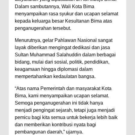
Pelaksanaan APBD Kota Bima
Dalam sambutannya, Wali Kota Bima
Pimpin Upacara HUT
menyampaikan rasa syukur dan ucapan selamat
Bhayangkara Ke-80, Kapolres
kepada keluarga besar Kesultanan Bima atas
Bima: Jadikan Tugas Sebagai
penganugerahan tersebut.
Ibadah, Kepercayaan Rakyat
Menurutnya, gelar Pahlawan Nasional sangat
Landasan Utama
layak diberikan mengingat dedikasi dan jasa
Kado HUT Bhayangkara Ke-80,
Sultan Muhammad Salahuddin dalam berbagai
bidang, mulai dari sosial, politik, pendidikan,
Kapolres Bima Pimpin Kenaikan
keagamaan hingga diplomasi dalam
Pangkat 42 Personel
mempertahankan kedaulatan bangsa.
Bakti Sosial Bhayangkara Ke-80,
“Atas nama Pemerintah dan masyarakat Kota
Satsamapta Polres Bima Bantu
Bima, kami menyampaikan ucapan selamat.
Warga Dena Hadapi Krisis Air
Semoga penganugerahan ini tidak hanya
Bersih
menjadi pengingat sejarah, tetapi juga menjadi
pemicu bagi kita semua untuk bekerja lebih baik
Polsek Bolo Bongkar Peredaran
dan memberikan kontribusi nyata bagi
Sabu di Tambe, 2 Pria
pembangunan daerah,” ujarnya.