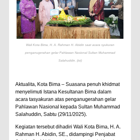
Nobar Piala Dunia Argentina vs
Inggris, Polres Bima Pererat
Silaturahmi dengan Masyarakat
Antusiasnya Warga dan Polisi
Wali Kota Bima, H. A. Rahman H. Abidin saat acara syukuran
Nobar Bareng Laga Prancis vs
penganugerahan gelar Pahlawan Nasional Sultan Muhammad
Spanyol di Mapolres Bima
Salahuddin. (ist)
Wali Kota Bima Tinjau Finalisasi
Pembangunan RSUD Kota Bima,
Pastikan Pemindahan Layanan
Aktualita, Kota Bima – Suasana penuh khidmat
menyelimuti Istana Kesultanan Bima dalam
Berjalan Bertahap
acara tasyakuran atas penganugerahan gelar
"Polisi Peduli" Satsamapta
Pahlawan Nasional kepada Sultan Muhammad
Polres Bima Bantu Warga Padolo
Salahuddin, Sabtu (29/11/2025).
Atasi Krisis Air Bersih
Kegiatan tersebut dihadiri Wali Kota Bima, H. A.
Wali Kota Bima Tinjau Rumah
Rahman H. Abidin, SE., didampingi Penjabat
Warga Tidak Layak Huni di