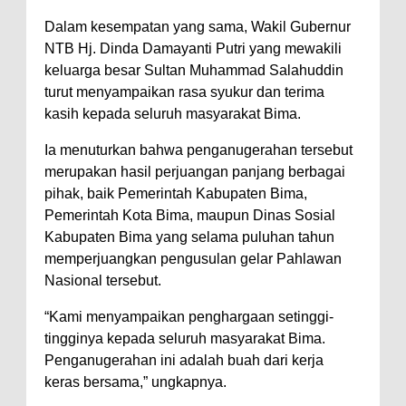
Diamankan Bersama 23 Poket
Dalam kesempatan yang sama, Wakil Gubernur
Sabu Siap Edar
NTB Hj. Dinda Damayanti Putri yang mewakili
SIGAPUAN dan Ikhtiar Kota Bima
keluarga besar Sultan Muhammad Salahuddin
Menjemput Korban Kekerasan
turut menyampaikan rasa syukur dan terima
Kapolres Bima Beri Penghargaan
kasih kepada seluruh masyarakat Bima.
ke Kades dan Ketua RT Yang
Ia menuturkan bahwa penganugerahan tersebut
Aktif Bantu Polisi Berantas
merupakan hasil perjuangan panjang berbagai
Narkoba
pihak, baik Pemerintah Kabupaten Bima,
Pemerintah Kota Bima, maupun Dinas Sosial
Kabupaten Bima yang selama puluhan tahun
memperjuangkan pengusulan gelar Pahlawan
Nasional tersebut.
“Kami menyampaikan penghargaan setinggi-
tingginya kepada seluruh masyarakat Bima.
Penganugerahan ini adalah buah dari kerja
keras bersama,” ungkapnya.