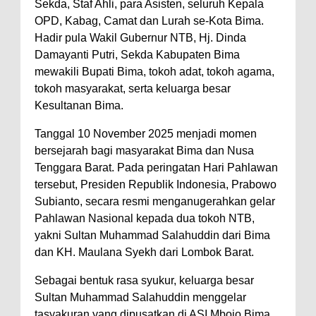
Sekda, Staf Ahli, para Asisten, seluruh Kepala
Kelurahan Oi Mbo, Dorong
OPD, Kabag, Camat dan Lurah se-Kota Bima.
Hadir pula Wakil Gubernur NTB, Hj. Dinda
Percepatan Bantuan BSPS
Damayanti Putri, Sekda Kabupaten Bima
Wakil Wali Kota Bima
mewakili Bupati Bima, tokoh adat, tokoh agama,
Konsultasikan Usulan Inpres
tokoh masyarakat, serta keluarga besar
Jalan Daerah 2026 dan
Kesultanan Bima.
Persiapan DAK 2027 ke BPJN
Tanggal 10 November 2025 menjadi momen
NTB
bersejarah bagi masyarakat Bima dan Nusa
Tenggara Barat. Pada peringatan Hari Pahlawan
Wali Kota Tekankan Disiplin ASN
tersebut, Presiden Republik Indonesia, Prabowo
dan Penguatan Kolaborasi
Subianto, secara resmi menganugerahkan gelar
Wali Kota Bima Hadiri Rakornas
Pahlawan Nasional kepada dua tokoh NTB,
Kelautan dan Perikanan
yakni Sultan Muhammad Salahuddin dari Bima
dan KH. Maulana Syekh dari Lombok Barat.
Pemkot Jawab Pandangan
Umum Fraksi DPRD terhadap
Sebagai bentuk rasa syukur, keluarga besar
Raperda Pertanggungjawaban
Sultan Muhammad Salahuddin menggelar
tasyakuran yang dipusatkan di ASI Mbojo Bima.