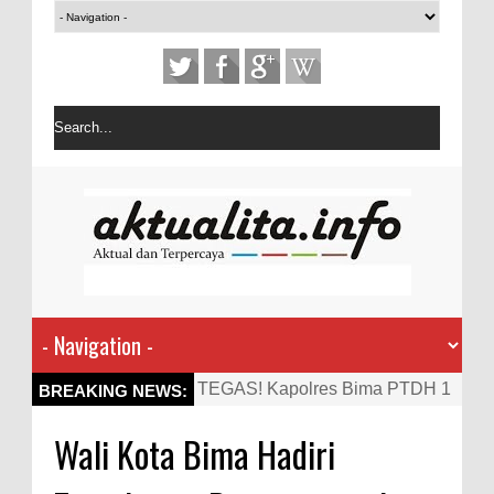
TEGAS! Kapolres Bima PTDH 1
BREAKING NEWS:
Anggota dan Beri Reward 8
Wali Kota Bima Hadiri
Personel Berprestasi
Staf Ahli Tekankan Peran