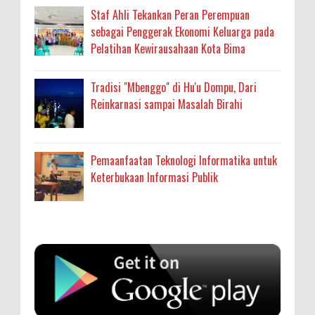
Staf Ahli Tekankan Peran Perempuan
sebagai Penggerak Ekonomi Keluarga pada
Pelatihan Kewirausahaan Kota Bima
Tradisi "Mbenggo" di Hu'u Dompu, Dari
Reinkarnasi sampai Masalah Birahi
Pemaanfaatan Teknologi Informatika untuk
Keterbukaan Informasi Publik
Anonymous
:
SIGAPUAN dan Ikhtiar Kota Bima Menjemput
Korban Kekerasan
Oleh: MardiaturrahmahAdministrasi Kesehatan
sumbu pdk nh org
Ahli Madya, Dinas Kesehatan
... read more
Aug 04 2026