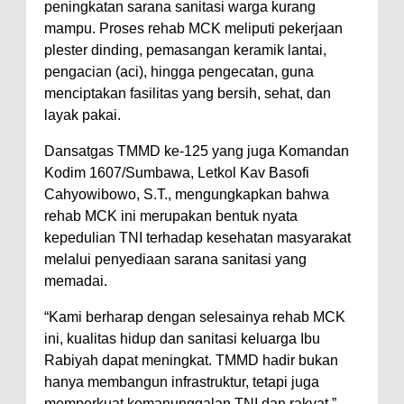
peningkatan sarana sanitasi warga kurang
Polres Bima Bantu Warga Padolo
mampu. Proses rehab MCK meliputi pekerjaan
plester dinding, pemasangan keramik lantai,
Atasi Krisis Air Bersih
pengacian (aci), hingga pengecatan, guna
Wali Kota Bima Tinjau Rumah
menciptakan fasilitas yang bersih, sehat, dan
Warga Tidak Layak Huni di
layak pakai.
Kelurahan Oi Mbo, Dorong
‎Dansatgas TMMD ke-125 yang juga Komandan
Percepatan Bantuan BSPS
Kodim 1607/Sumbawa, Letkol Kav Basofi
Wakil Wali Kota Bima
Cahyowibowo, S.T., mengungkapkan bahwa
Konsultasikan Usulan Inpres
rehab MCK ini merupakan bentuk nyata
kepedulian TNI terhadap kesehatan masyarakat
Jalan Daerah 2026 dan
melalui penyediaan sarana sanitasi yang
Persiapan DAK 2027 ke BPJN
memadai.
NTB
‎“Kami berharap dengan selesainya rehab MCK
Wali Kota Tekankan Disiplin ASN
ini, kualitas hidup dan sanitasi keluarga Ibu
dan Penguatan Kolaborasi
Rabiyah dapat meningkat. TMMD hadir bukan
Wali Kota Bima Hadiri Rakornas
hanya membangun infrastruktur, tetapi juga
memperkuat kemanunggalan TNI dan rakyat,”