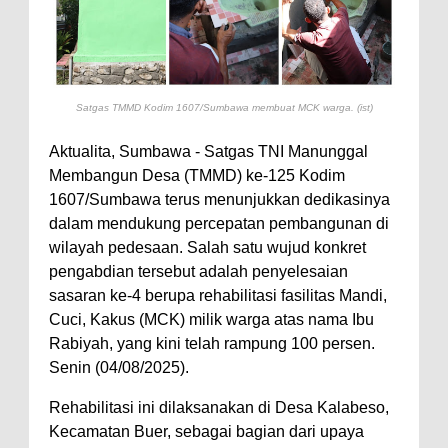
Perairan Sanggar
Perkuat Soliditas-Sinergi,
Kapolres Bima Silaturahmi ke
Satgas TMMD Kodim 1607/Sumbawa membuat MCK warga. (ist)
Kejari dan Kodim 1608
Nobar Piala Dunia Argentina vs
Aktualita, Sumbawa - Satgas TNI Manunggal
Membangun Desa (TMMD) ke-125 Kodim
Inggris, Polres Bima Pererat
1607/Sumbawa terus menunjukkan dedikasinya
Silaturahmi dengan Masyarakat
dalam mendukung percepatan pembangunan di
Antusiasnya Warga dan Polisi
wilayah pedesaan. Salah satu wujud konkret
Nobar Bareng Laga Prancis vs
pengabdian tersebut adalah penyelesaian
sasaran ke-4 berupa rehabilitasi fasilitas Mandi,
Spanyol di Mapolres Bima
Cuci, Kakus (MCK) milik warga atas nama Ibu
Wali Kota Bima Tinjau Finalisasi
Rabiyah, yang kini telah rampung 100 persen.
Pembangunan RSUD Kota Bima,
Senin (04/08/2025).
Pastikan Pemindahan Layanan
‎Rehabilitasi ini dilaksanakan di Desa Kalabeso,
Berjalan Bertahap
Kecamatan Buer, sebagai bagian dari upaya
"Polisi Peduli" Satsamapta