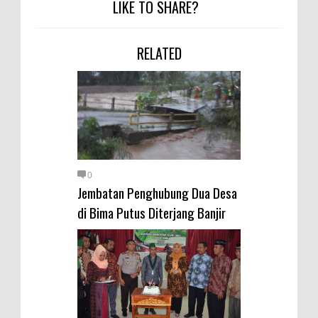
Warga Dena Hadapi Krisis Air
LIKE TO SHARE?
Bersih
Polsek Bolo Bongkar Peredaran
RELATED
Sabu di Tambe, 2 Pria
Diamankan Bersama 23 Poket
Sabu Siap Edar
SIGAPUAN dan Ikhtiar Kota Bima
Menjemput Korban Kekerasan
0
Jembatan Penghubung Dua Desa
di Bima Putus Diterjang Banjir