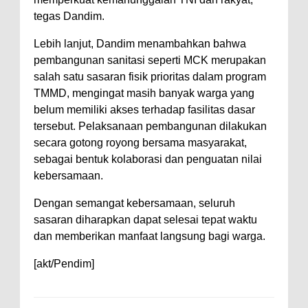
Kelautan dan Perikanan
tegas Dandim.
Pemkot Jawab Pandangan
Umum Fraksi DPRD terhadap
‎Lebih lanjut, Dandim menambahkan bahwa
pembangunan sanitasi seperti MCK merupakan
Raperda Pertanggungjawaban
salah satu sasaran fisik prioritas dalam program
Pelaksanaan APBD Kota Bima
TMMD, mengingat masih banyak warga yang
Pimpin Upacara HUT
belum memiliki akses terhadap fasilitas dasar
Bhayangkara Ke-80, Kapolres
tersebut. Pelaksanaan pembangunan dilakukan
secara gotong royong bersama masyarakat,
Bima: Jadikan Tugas Sebagai
sebagai bentuk kolaborasi dan penguatan nilai
Ibadah, Kepercayaan Rakyat
kebersamaan.
Landasan Utama
‎Dengan semangat kebersamaan, seluruh
Kado HUT Bhayangkara Ke-80,
sasaran diharapkan dapat selesai tepat waktu
Kapolres Bima Pimpin Kenaikan
dan memberikan manfaat langsung bagi warga.
Pangkat 42 Personel
[akt/Pendim]
Bakti Sosial Bhayangkara Ke-80,
Satsamapta Polres Bima Bantu